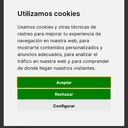
comportamiento
protagonistas
Utilizamos cookies
reptiles
abandono
adopci n
Usamos cookies y otras técnicas de
ferias
rastreo para mejorar tu experiencia de
higiene
navegación en nuestra web, para
snacks
acuario
mostrarte contenidos personalizados y
iberzoo propet
anuncios adecuados, para analizar el
comercios
tráfico en nuestra web y para comprender
estanques
viajar
de donde llegan nuestros visitantes.
conejos
cr a
navidad
Aceptar
especies invasoras
terapia asistida
Rechazar
agua
peces
Configurar
camas
econom a
mascotas
aedpac