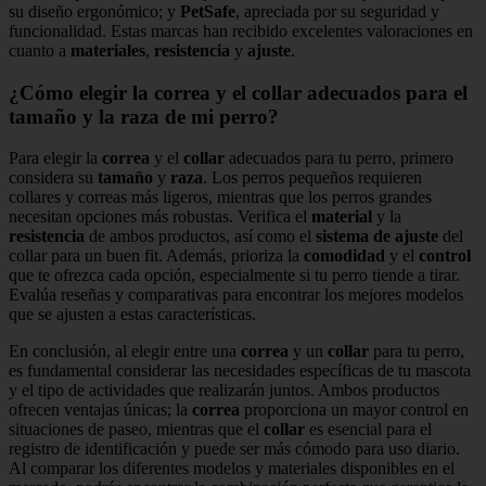
su diseño ergonómico; y
PetSafe
, apreciada por su seguridad y
funcionalidad. Estas marcas han recibido excelentes valoraciones en
cuanto a
materiales
,
resistencia
y
ajuste
.
¿Cómo elegir la correa y el collar adecuados para el
tamaño y la raza de mi perro?
Para elegir la
correa
y el
collar
adecuados para tu perro, primero
considera su
tamaño
y
raza
. Los perros pequeños requieren
collares y correas más ligeros, mientras que los perros grandes
necesitan opciones más robustas. Verifica el
material
y la
resistencia
de ambos productos, así como el
sistema de ajuste
del
collar para un buen fit. Además, prioriza la
comodidad
y el
control
que te ofrezca cada opción, especialmente si tu perro tiende a tirar.
Evalúa reseñas y comparativas para encontrar los mejores modelos
que se ajusten a estas características.
En conclusión, al elegir entre una
correa
y un
collar
para tu perro,
es fundamental considerar las necesidades específicas de tu mascota
y el tipo de actividades que realizarán juntos. Ambos productos
ofrecen ventajas únicas; la
correa
proporciona un mayor control en
situaciones de paseo, mientras que el
collar
es esencial para el
registro de identificación y puede ser más cómodo para uso diario.
Al comparar los diferentes modelos y materiales disponibles en el