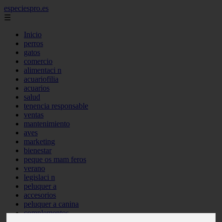
especiespro.es
☰
Inicio
perros
gatos
comercio
alimentaci n
acuariofilia
acuarios
salud
tenencia responsable
ventas
mantenimiento
aves
marketing
bienestar
peque os mam feros
verano
legislaci n
peluquer a
accesorios
peluquer a canina
complementos
consejos