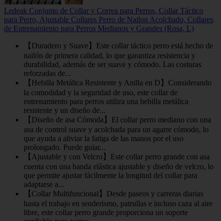
Ledeak Conjunto de Collar y Correa para Perros, Collar Táctico
para Perro, Ajustable Collares Perro de Nailon Acolchado, Collares
de Entrenamiento para Perros Medianos y Grandes (Rosa, L)
【Duradero y Suave】Este collar táctico perro está hecho de
nailón de primera calidad, lo que garantiza resistencia y
durabilidad, además de ser suave y cómodo. Las costuras
reforzadas de...
【Hebilla Metálica Resistente y Anilla en D】Considerando
la comodidad y la seguridad de uso, este collar de
entrenamiento para perros utiliza una hebilla metálica
resistente y un diseño de...
【Diseño de asa Cómoda】El collar perro mediano con una
asa de control suave y acolchada para un agarre cómodo, lo
que ayuda a aliviar la fatiga de las manos por el uso
prolongado. Puede guiar...
【Ajustable y con Velcro】Este collar perro grande con asa
cuenta con una banda elástica ajustable y diseño de velcro, lo
que permite ajustar fácilmente la longitud del collar para
adaptarse a...
【Collar Multifuncional】Desde paseos y carreras diarias
hasta el trabajo en senderismo, patrullas e incluso caza al aire
libre, este collar perro grande proporciona un soporte