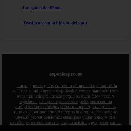
Los gatos de dEmo.
Trastornos en la higiene del gato
especiespro.es
Inicio
perros
gatos
comercio
alimentaci n
acuariofilia
acuarios
salud
tenencia responsable
ventas
mantenimiento
aves
marketing
bienestar
peque os mam feros
verano
legislaci n
peluquer a
accesorios
peluquer a canina
complementos
consejos
comportamiento
protagonistas
reptiles
abandono
adopci n
ferias
higiene
snacks
acuario
iberzoo propet
comercios
estanques
viajar
conejos
cr a
navidad
especies invasoras
terapia asistida
agua
peces
camas
econom a
mascotas
aedpac
madrid
art culos
nombres para