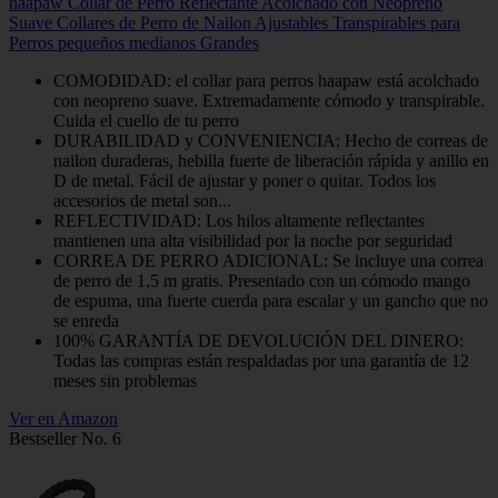
haapaw Collar de Perro Reflectante Acolchado con Neopreno
Suave Collares de Perro de Nailon Ajustables Transpirables para
Perros pequeños medianos Grandes
COMODIDAD: el collar para perros haapaw está acolchado
con neopreno suave. Extremadamente cómodo y transpirable.
Cuida el cuello de tu perro
DURABILIDAD y CONVENIENCIA: Hecho de correas de
nailon duraderas, hebilla fuerte de liberación rápida y anillo en
D de metal. Fácil de ajustar y poner o quitar. Todos los
accesorios de metal son...
REFLECTIVIDAD: Los hilos altamente reflectantes
mantienen una alta visibilidad por la noche por seguridad
CORREA DE PERRO ADICIONAL: Se incluye una correa
de perro de 1,5 m gratis. Presentado con un cómodo mango
de espuma, una fuerte cuerda para escalar y un gancho que no
se enreda
100% GARANTÍA DE DEVOLUCIÓN DEL DINERO:
Todas las compras están respaldadas por una garantía de 12
meses sin problemas
Ver en Amazon
Bestseller No. 6