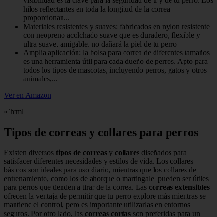
visibilidad es la clave para la seguridad de ti y de tu perro. Los
hilos reflectantes en toda la longitud de la correa
proporcionan...
Materiales resistentes y suaves: fabricados en nylon resistente
con neopreno acolchado suave que es duradero, flexible y
ultra suave, amigable, no dañará la piel de tu perro
Amplia aplicación: la bolsa para correa de diferentes tamaños
es una herramienta útil para cada dueño de perros. Apto para
todos los tipos de mascotas, incluyendo perros, gatos y otros
animales,...
Ver en Amazon
«`html
Tipos de correas y collares para perros
Existen diversos
tipos de correas
y
collares
diseñados para
satisfacer diferentes necesidades y estilos de vida. Los collares
básicos son ideales para uso diario, mientras que los collares de
entrenamiento, como los de ahorque o martingale, pueden ser útiles
para perros que tienden a tirar de la correa. Las
correas extensibles
ofrecen la ventaja de permitir que tu perro explore más mientras se
mantiene el control, pero es importante utilizarlas en entornos
seguros. Por otro lado, las
correas cortas
son preferidas para un