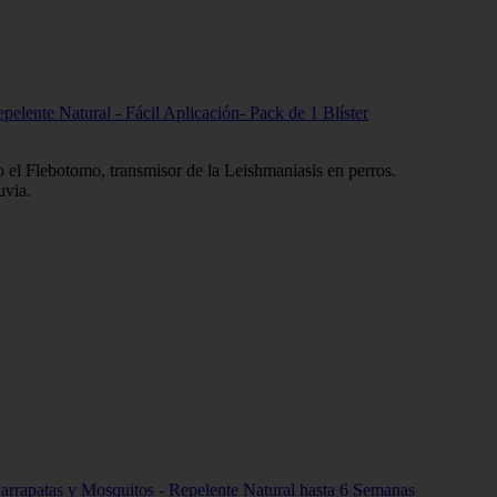
epelente Natural - Fácil Aplicación- Pack de 1 Blíster
.
o el Flebotomo, transmisor de la Leishmaniasis en perros.
uvia.
, Garrapatas y Mosquitos - Repelente Natural hasta 6 Semanas