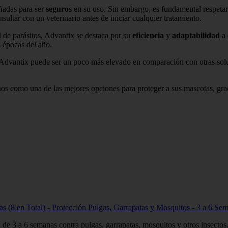
ñadas para ser
seguros
en su uso. Sin embargo, es fundamental respetar
ultar con un veterinario antes de iniciar cualquier tratamiento.
l de parásitos, Advantix se destaca por su
eficiencia
y
adaptabilidad
a 
s épocas del año.
tas Advantix puede ser un poco más elevado en comparación con otras s
s como una de las mejores opciones para proteger a sus mascotas, graci
tas (8 en Total) - Protección Pulgas, Garrapatas y Mosquitos - 3 a 6 Se
de 3 a 6 semanas contra pulgas, garrapatas, mosquitos y otros insectos