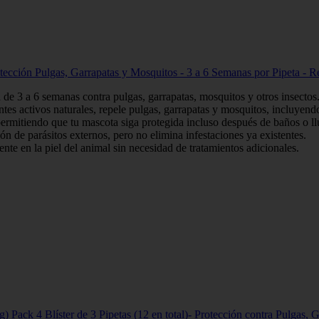
rotección Pulgas, Garrapatas y Mosquitos - 3 a 6 Semanas por Pipeta - R
de 3 a 6 semanas contra pulgas, garrapatas, mosquitos y otros insectos
tes activos naturales, repele pulgas, garrapatas y mosquitos, incluyend
ermitiendo que tu mascota siga protegida incluso después de baños o ll
n de parásitos externos, pero no elimina infestaciones ya existentes.
te en la piel del animal sin necesidad de tratamientos adicionales.
kg) Pack 4 Blíster de 3 Pipetas (12 en total)- Protección contra Pulgas