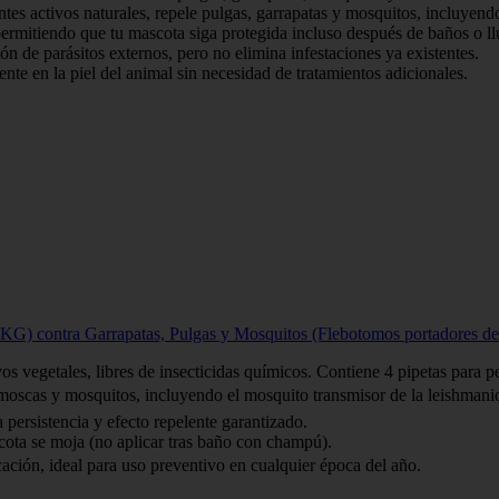
tes activos naturales, repele pulgas, garrapatas y mosquitos, incluyend
ermitiendo que tu mascota siga protegida incluso después de baños o ll
n de parásitos externos, pero no elimina infestaciones ya existentes.
te en la piel del animal sin necesidad de tratamientos adicionales.
) contra Garrapatas, Pulgas y Mosquitos (Flebotomos portadores de 
os vegetales, libres de insecticidas químicos. Contiene 4 pipetas para p
, moscas y mosquitos, incluyendo el mosquito transmisor de la leishmanio
 persistencia y efecto repelente garantizado.
scota se moja (no aplicar tras baño con champú).
ción, ideal para uso preventivo en cualquier época del año.