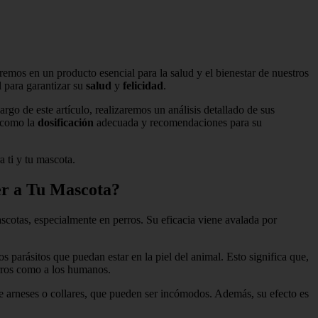
remos en un producto esencial para la salud y el bienestar de nuestros
 para garantizar su
salud
y
felicidad
.
argo de este artículo, realizaremos un análisis detallado de sus
s como la
dosificación
adecuada y recomendaciones para su
a ti y tu mascota.
er a Tu Mascota?
cotas, especialmente en perros. Su eficacia viene avalada por
s parásitos que puedan estar en la piel del animal. Esto significa que,
erros como a los humanos.
d de arneses o collares, que pueden ser incómodos. Además, su efecto es