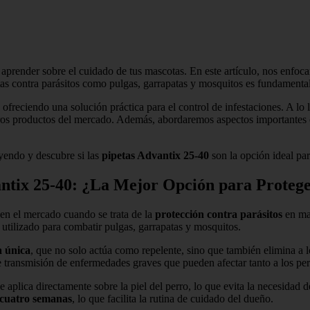
 aprender sobre el cuidado de tus mascotas. En este artículo, nos enfoca
tas contra parásitos como pulgas, garrapatas y mosquitos es fundamental
ofreciendo una solución práctica para el control de infestaciones. A lo l
 otros productos del mercado. Además, abordaremos aspectos importante
eyendo y descubre si las
pipetas Advantix 25-40
son la opción ideal par
vantix 25-40: ¿La Mejor Opción para Proteg
en el mercado cuando se trata de la
protección contra parásitos
en mas
 utilizado para combatir pulgas, garrapatas y mosquitos.
a única
, que no solo actúa como repelente, sino que también elimina a lo
de transmisión de enfermedades graves que pueden afectar tanto a los p
se aplica directamente sobre la piel del perro, lo que evita la necesida
 cuatro semanas
, lo que facilita la rutina de cuidado del dueño.