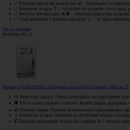
✅ Fórmula natural sin insecticidas 🌿 – Elaborada con ingredien
✅ Resistente al agua 🚿 – Su acción no se pierde con el agua, p
✅ Previene infestaciones 🦟🐜 – Diseñada para evitar la aparició
✅ Fácil aplicación y máxima seguridad 💧 – Se aplica directamen
Ver en Amazon
Bestseller No. 2
Pipetas x4 PARASITAL Repelentes para Perros Grandes (Más de 25 KG
🐶 Protección natural: Pipetas formuladas con ingredientes activ
🕷️ Eficaz contra parásitos externos: Repele pulgas, garrapatas
🌿 Fórmula segura: Probada en laboratorios independientes, alta
💧 Resistente al agua: Mantiene su efectividad incluso si la ma
⏳ Duración prolongada: Protección continua de 1 mes por aplica