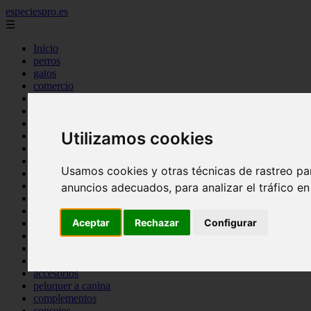
especiespro.es
☰
Inicio
perros
gatos
comercio
alimentaci n
acuariofilia
acuarios
Utilizamos cookies
salud
tenencia responsable
ventas
Usamos cookies y otras técnicas de rastreo pa
mantenimiento
aves
anuncios adecuados, para analizar el tráfico e
marketing
bienestar
Aceptar
Rechazar
Configurar
peque os mam feros
verano
legislaci n
peluquer a
accesorios
peluquer a canina
complementos
consejos