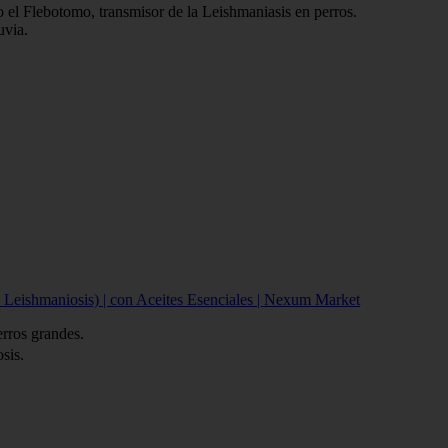
o el Flebotomo, transmisor de la Leishmaniasis en perros.
uvia.
Leishmaniosis) | con Aceites Esenciales | Nexum Market
erros grandes.
sis.