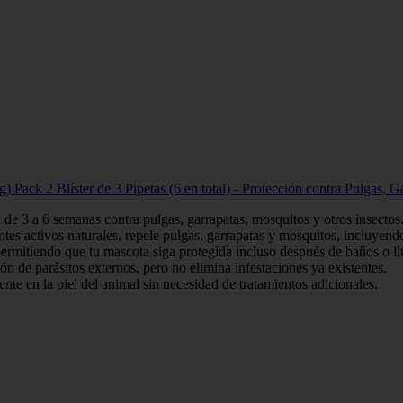
kg) Pack 2 Blíster de 3 Pipetas (6 en total) - Protección contra Pulgas,
de 3 a 6 semanas contra pulgas, garrapatas, mosquitos y otros insectos
tes activos naturales, repele pulgas, garrapatas y mosquitos, incluyend
ermitiendo que tu mascota siga protegida incluso después de baños o ll
n de parásitos externos, pero no elimina infestaciones ya existentes.
te en la piel del animal sin necesidad de tratamientos adicionales.