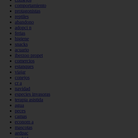
comportamiento
protagonistas
reptiles
abandono
adopci n
ferias
higiene
snacks
acuario
iberzoo propet
comercios
estanques
viajar
conejos
cr a
navidad
especies invasoras
terapia asistida
agua
peces
camas
econom a
mascotas
aedpac