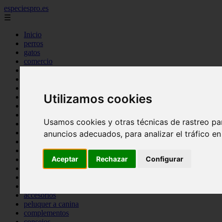
especiespro.es
☰
Inicio
perros
gatos
comercio
alimentaci n
acuariofilia
acuarios
Utilizamos cookies
salud
tenencia responsable
ventas
Usamos cookies y otras técnicas de rastreo pa
mantenimiento
aves
anuncios adecuados, para analizar el tráfico e
marketing
bienestar
Aceptar
Rechazar
Configurar
peque os mam feros
verano
legislaci n
peluquer a
accesorios
peluquer a canina
complementos
consejos