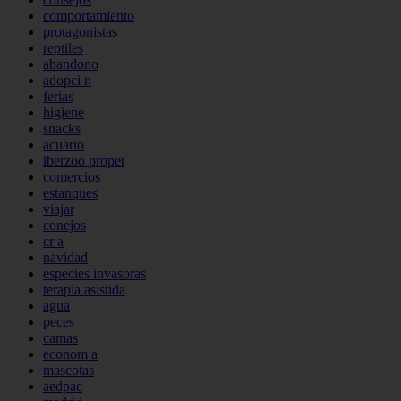
comportamiento
protagonistas
reptiles
abandono
adopci n
ferias
higiene
snacks
acuario
iberzoo propet
comercios
estanques
viajar
conejos
cr a
navidad
especies invasoras
terapia asistida
agua
peces
camas
econom a
mascotas
aedpac