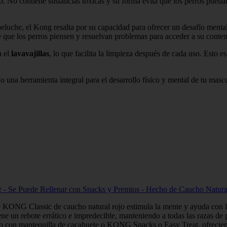
. No contiene sustancias tóxicas y su forma evita que los perros puedan
luche, el Kong resalta por su capacidad para ofrecer un desafío mental.
 que los perros piensen y resuelvan problemas para acceder a su conten
a el
lavavajillas
, lo que facilita la limpieza después de cada uso. Esto
o una herramienta integral para el desarrollo físico y mental de tu masc
r - Se Puede Rellenar con Snacks y Premios - Hecho de Caucho Natura
e KONG Classic de caucho natural rojo estimula la mente y ayuda con l
ne un rebote errático e impredecible, manteniendo a todas las razas de pe
arlo con mantequilla de cacahuete o KONG Snacks o Easy Treat, ofrecien