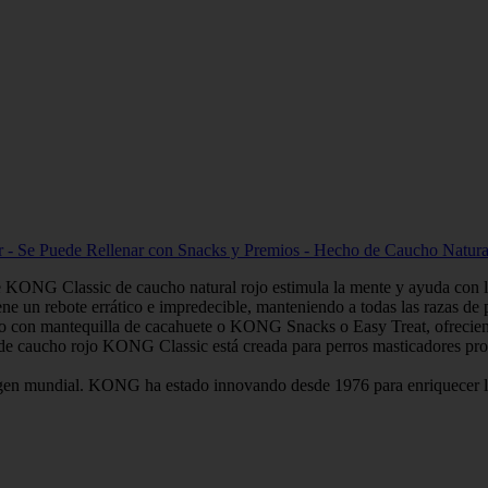
ar - Se Puede Rellenar con Snacks y Premios - Hecho de Caucho Natura
e KONG Classic de caucho natural rojo estimula la mente y ayuda con l
ne un rebote errático e impredecible, manteniendo a todas las razas de pe
arlo con mantequilla de cacahuete o KONG Snacks o Easy Treat, ofrecien
e caucho rojo KONG Classic está creada para perros masticadores prom
gen mundial. KONG ha estado innovando desde 1976 para enriquecer la 