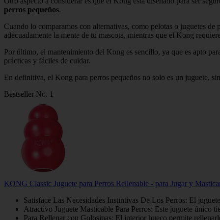
Otro aspecto a considerar es que el Kong está diseñado para ser seguro
perros pequeños
.
Cuando lo comparamos con alternativas, como pelotas o juguetes de pe
adecuadamente la mente de tu mascota, mientras que el Kong requiere
Por último, el mantenimiento del Kong es sencillo, ya que es apto par
prácticas y fáciles de cuidar.
En definitiva, el Kong para perros pequeños no solo es un juguete, sin
Bestseller No. 1
KONG Classic Juguete para Perros Rellenable - para Jugar y Mastica
Satisface Las Necesidades Instintivas De Los Perros: El juguet
Atractivo Juguete Masticable Para Perros: Este juguete único tie
Para Rellenar con Golosinas: El interior hueco permite rellen