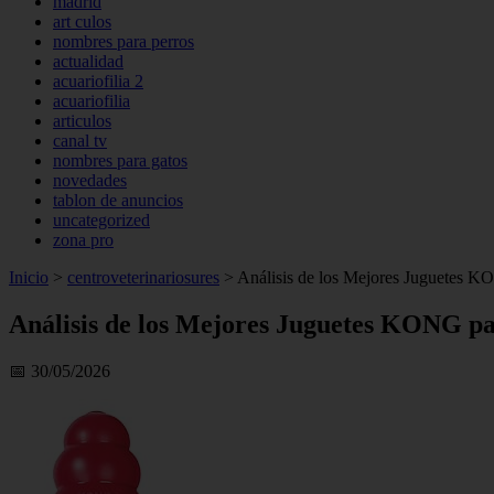
madrid
art culos
nombres para perros
actualidad
acuariofilia 2
acuariofilia
articulos
canal tv
nombres para gatos
novedades
tablon de anuncios
uncategorized
zona pro
Inicio
>
centroveterinariosures
>
Análisis de los Mejores Juguetes 
Análisis de los Mejores Juguetes KONG p
📅 30/05/2026