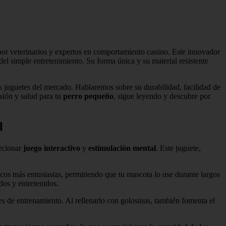
r veterinarios y expertos en comportamiento canino. Este innovador
el simple entretenimiento. Su forma única y su material resistente
 juguetes del mercado. Hablaremos sobre su durabilidad, facilidad de
sión y salud para tu
perro pequeño
, sigue leyendo y descubre por
l
orcionar
juego interactivo
y
estimulación mental
. Este juguete,
iscos más entusiastas, permitiendo que tu mascota lo use durante largos
dos y entretenidos.
nes de entrenamiento. Al rellenarlo con golosinas, también fomenta el