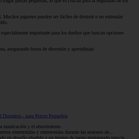
 tragar piezas pequeñas, lo que es crucial para la seguridad de los
 Muchos juguetes pueden ser fáciles de destruir o no estimular
ido.
 es especialmente importante para los dueños que buscan opciones
ota, asegurando horas de diversión y aprendizaje.
l Duradero - para Perros Pequeños
a masticación y el aburrimiento
rros entretenidas y entretenidas durante las sesiones de...
do un desafío añadido y un tiempo de juego prolongado para tu...