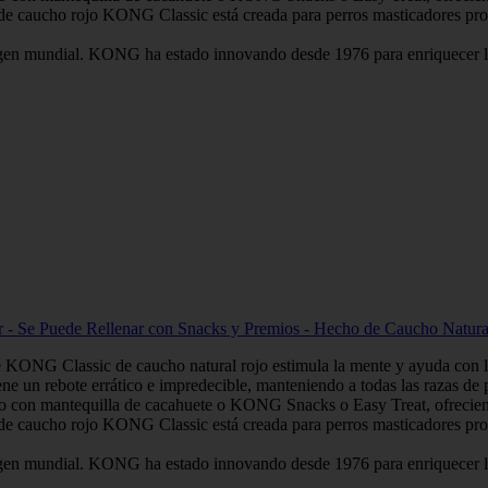
e caucho rojo KONG Classic está creada para perros masticadores prom
gen mundial. KONG ha estado innovando desde 1976 para enriquecer la 
r - Se Puede Rellenar con Snacks y Premios - Hecho de Caucho Natura
e KONG Classic de caucho natural rojo estimula la mente y ayuda con l
ne un rebote errático e impredecible, manteniendo a todas las razas de pe
arlo con mantequilla de cacahuete o KONG Snacks o Easy Treat, ofrecien
e caucho rojo KONG Classic está creada para perros masticadores prom
gen mundial. KONG ha estado innovando desde 1976 para enriquecer la 