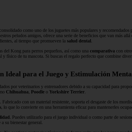
consolidado como uno de los juguetes más populares y recomendados po
stros peludos amigos, ofrece una serie de beneficios que van más allá d
dientes, al tiempo que promueven la
salud dental
.
icas del Kong para perros pequeños, así como una
comparativa
con otros
l y físico de tu mascota. Si buscas el regalo perfecto que combine diver
 Ideal para el Juego y Estimulación Menta
ados por veterinarios y entrenadores debido a su capacidad para prop
como
Chihuahua
,
Poodle
o
Yorkshire Terrier
.
. Fabricado con un material resistente, soporta el desgaste de los mord
s
, lo que lo convierte en una herramienta eficaz para mantenerles ocupa
ilidad
. Puedes utilizarlo para el juego individual o como parte de sesio
 a su bienestar general.