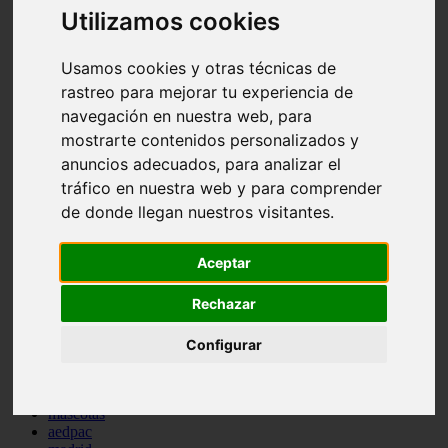
Utilizamos cookies
comportamiento
protagonistas
reptiles
Usamos cookies y otras técnicas de
abandono
adopci n
rastreo para mejorar tu experiencia de
ferias
navegación en nuestra web, para
higiene
mostrarte contenidos personalizados y
snacks
acuario
anuncios adecuados, para analizar el
iberzoo propet
tráfico en nuestra web y para comprender
comercios
de donde llegan nuestros visitantes.
estanques
viajar
conejos
Aceptar
cr a
navidad
Rechazar
especies invasoras
terapia asistida
agua
Configurar
peces
camas
econom a
mascotas
aedpac