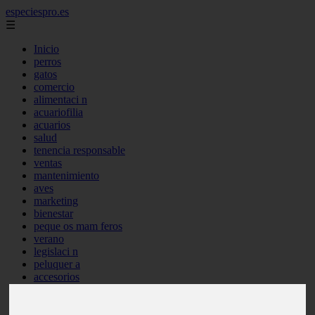
especiespro.es
☰
Inicio
perros
gatos
comercio
alimentaci n
acuariofilia
acuarios
salud
tenencia responsable
ventas
mantenimiento
aves
marketing
bienestar
peque os mam feros
verano
legislaci n
peluquer a
accesorios
peluquer a canina
complementos
consejos