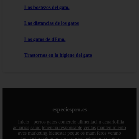
Los bostezos del gato.
Las distancias de los gatos
Los gatos de dEmo.
Trastornos en la higiene del gato
especiespro.es
Inicio
perros
gatos
comercio
alimentaci n
acuariofilia
acuarios
salud
tenencia responsable
ventas
mantenimiento
aves
marketing
bienestar
peque os mam feros
verano
legislaci n
peluquer a
accesorios
peluquer a canina