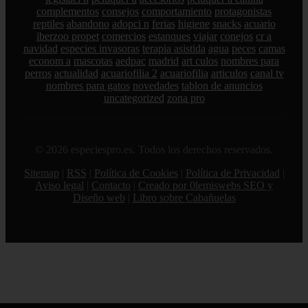
complementos
consejos
comportamiento
protagonistas
reptiles
abandono
adopci n
ferias
higiene
snacks
acuario
iberzoo propet
comercios
estanques
viajar
conejos
cr a
navidad
especies invasoras
terapia asistida
agua
peces
camas
econom a
mascotas
aedpac
madrid
art culos
nombres para
perros
actualidad
acuariofilia 2
acuariofilia
articulos
canal tv
nombres para gatos
novedades
tablon de anuncios
uncategorized
zona pro
© 2026 especiespro.es. Todos los derechos reservados.
Sitemap
|
RSS
|
Política de Cookies
|
Política de Privacidad
|
Aviso legal
|
Contacto
|
Creado por 0lemiswebs SEO y
Diseño web
|
Libro sobre Cabañuelas