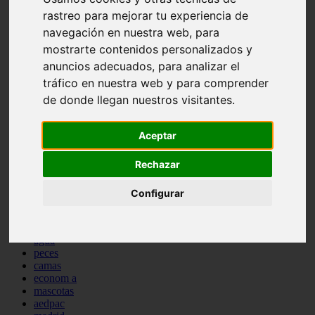
comportamiento
rastreo para mejorar tu experiencia de
protagonistas
navegación en nuestra web, para
reptiles
mostrarte contenidos personalizados y
abandono
adopci n
anuncios adecuados, para analizar el
ferias
tráfico en nuestra web y para comprender
higiene
de donde llegan nuestros visitantes.
snacks
acuario
iberzoo propet
Aceptar
comercios
estanques
viajar
Rechazar
conejos
cr a
Configurar
navidad
especies invasoras
terapia asistida
agua
peces
camas
econom a
mascotas
aedpac