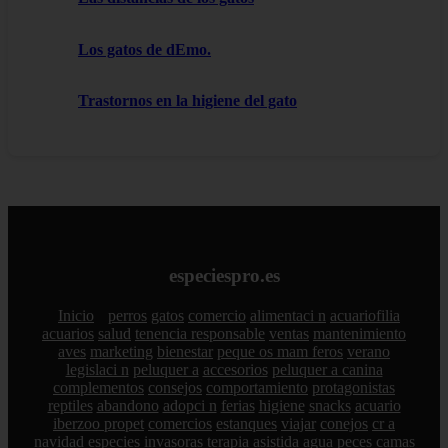
Los gatos de dEmo.
Trastornos en la higiene del gato
especiespro.es
Inicio
perros
gatos
comercio
alimentaci n
acuariofilia
acuarios
salud
tenencia responsable
ventas
mantenimiento
aves
marketing
bienestar
peque os mam feros
verano
legislaci n
peluquer a
accesorios
peluquer a canina
complementos
consejos
comportamiento
protagonistas
reptiles
abandono
adopci n
ferias
higiene
snacks
acuario
iberzoo propet
comercios
estanques
viajar
conejos
cr a
navidad
especies invasoras
terapia asistida
agua
peces
camas