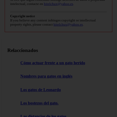
intelectual, contacte en
bitelchux@yahoo.es
.
Copyright notice
If you believe any content infringes copyright or intellectual
property rights, please contact
bitelchux@yahoo.es
.
Relaccionados
Cómo actuar frente a un gato herido
Nombres para gatos en inglés
Los gatos de Leonardo
Los bostezos del gato.
Las distancias de los gatos