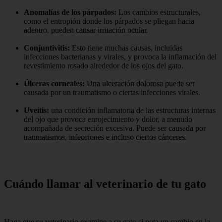
Anomalías de los párpados:
Los cambios estructurales,
como el entropión donde los párpados se pliegan hacia
adentro, pueden causar irritación ocular.
Conjuntivitis:
Esto tiene muchas causas, incluidas
infecciones bacterianas y virales, y provoca la inflamación del
revestimiento rosado alrededor de los ojos del gato.
Úlceras corneales:
Una ulceración dolorosa puede ser
causada por un traumatismo o ciertas infecciones virales.
Uveítis:
una condición inflamatoria de las estructuras internas
del ojo que provoca enrojecimiento y dolor, a menudo
acompañada de secreción excesiva. Puede ser causada por
traumatismos, infecciones e incluso ciertos cánceres.
Cuándo llamar al veterinario de tu gato
Haga que su veterinario examine a su gato si nota un cambio en la