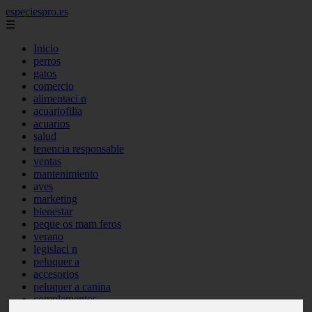
especiespro.es
☰
Inicio
perros
gatos
comercio
alimentaci n
acuariofilia
acuarios
salud
tenencia responsable
ventas
mantenimiento
aves
marketing
bienestar
peque os mam feros
verano
legislaci n
peluquer a
accesorios
peluquer a canina
complementos
consejos