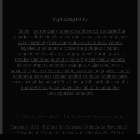
especiespro.es
Inicio
perros
gatos
comercio
alimentaci n
acuariofilia
acuarios
salud
tenencia responsable
ventas
mantenimiento
aves
marketing
bienestar
peque os mam feros
verano
legislaci n
peluquer a
accesorios
peluquer a canina
complementos
consejos
comportamiento
protagonistas
reptiles
abandono
adopci n
ferias
higiene
snacks
acuario
iberzoo propet
comercios
estanques
viajar
conejos
cr a
navidad
especies invasoras
terapia asistida
agua
peces
camas
econom a
mascotas
aedpac
madrid
art culos
nombres para
perros
actualidad
acuariofilia 2
acuariofilia
articulos
canal tv
nombres para gatos
novedades
tablon de anuncios
uncategorized
zona pro
© 2026 especiespro.es. Todos los derechos reservados.
Sitemap
|
RSS
|
Política de Cookies
|
Política de Privacidad
|
Aviso legal
|
Contacto
|
Creado por 0lemiswebs SEO y
Diseño web
|
Libro sobre Cabañuelas