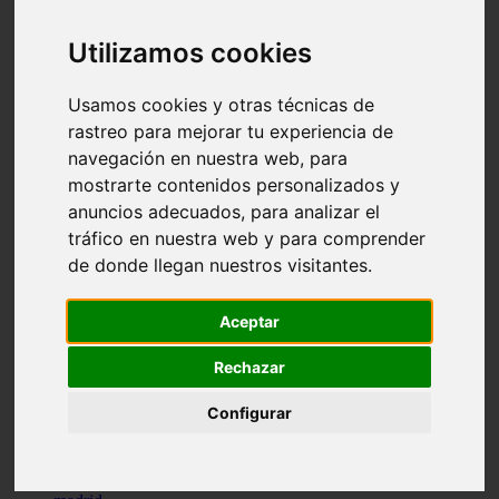
comportamiento
protagonistas
Utilizamos cookies
reptiles
abandono
adopci n
Usamos cookies y otras técnicas de
ferias
rastreo para mejorar tu experiencia de
higiene
navegación en nuestra web, para
snacks
acuario
mostrarte contenidos personalizados y
iberzoo propet
anuncios adecuados, para analizar el
comercios
tráfico en nuestra web y para comprender
estanques
viajar
de donde llegan nuestros visitantes.
conejos
cr a
navidad
Aceptar
especies invasoras
terapia asistida
Rechazar
agua
peces
Configurar
camas
econom a
mascotas
aedpac