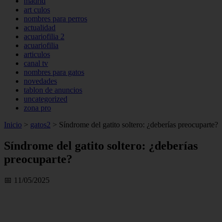
madrid
art culos
nombres para perros
actualidad
acuariofilia 2
acuariofilia
articulos
canal tv
nombres para gatos
novedades
tablon de anuncios
uncategorized
zona pro
Inicio
>
gatos2
>
Síndrome del gatito soltero: ¿deberías preocuparte?
Síndrome del gatito soltero: ¿deberías
preocuparte?
📅 11/05/2025