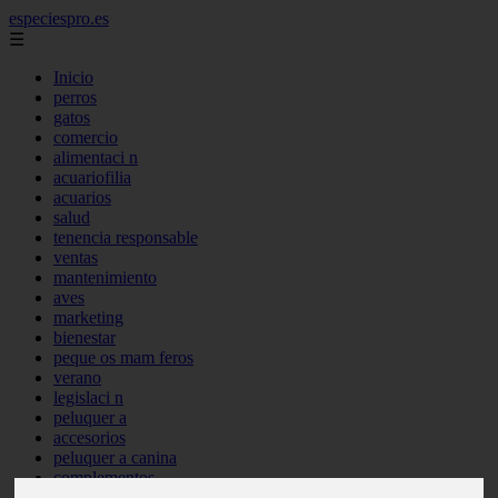
especiespro.es
☰
Inicio
perros
gatos
comercio
alimentaci n
acuariofilia
acuarios
salud
tenencia responsable
ventas
mantenimiento
aves
marketing
bienestar
peque os mam feros
verano
legislaci n
peluquer a
accesorios
peluquer a canina
complementos
consejos