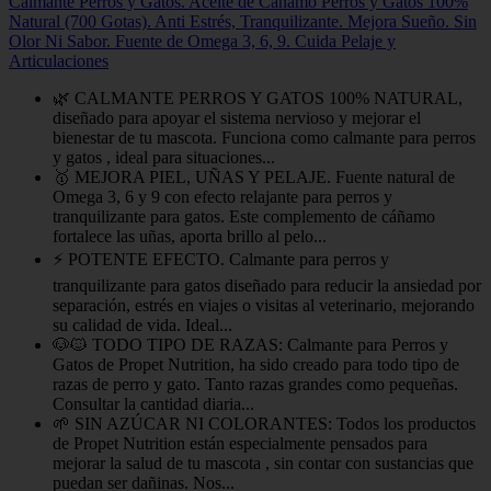
Calmante Perros y Gatos. Aceite de Cañamo Perros y Gatos 100%
Natural (700 Gotas). Anti Estrés, Tranquilizante. Mejora Sueño. Sin
Olor Ni Sabor. Fuente de Omega 3, 6, 9. Cuida Pelaje y
Articulaciones
🌿 CALMANTE PERROS Y GATOS 100% NATURAL,
diseñado para apoyar el sistema nervioso y mejorar el
bienestar de tu mascota. Funciona como calmante para perros
y gatos , ideal para situaciones...
🥇 MEJORA PIEL, UÑAS Y PELAJE. Fuente natural de
Omega 3, 6 y 9 con efecto relajante para perros y
tranquilizante para gatos. Este complemento de cáñamo
fortalece las uñas, aporta brillo al pelo...
⚡ POTENTE EFECTO. Calmante para perros y
tranquilizante para gatos diseñado para reducir la ansiedad por
separación, estrés en viajes o visitas al veterinario, mejorando
su calidad de vida. Ideal...
🐶🐱 TODO TIPO DE RAZAS: Calmante para Perros y
Gatos de Propet Nutrition, ha sido creado para todo tipo de
razas de perro y gato. Tanto razas grandes como pequeñas.
Consultar la cantidad diaria...
🌱 SIN AZÚCAR NI COLORANTES: Todos los productos
de Propet Nutrition están especialmente pensados para
mejorar la salud de tu mascota , sin contar con sustancias que
puedan ser dañinas. Nos...