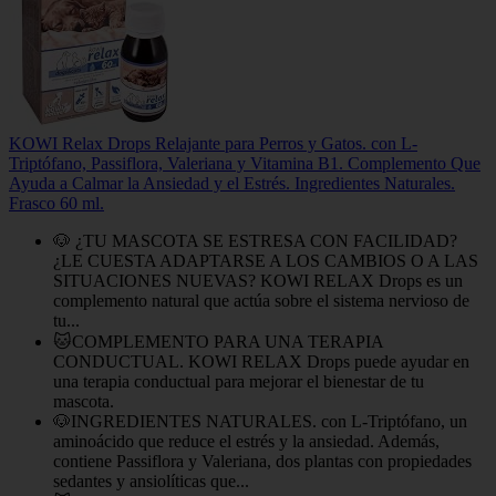
KOWI Relax Drops Relajante para Perros y Gatos. con L-
Triptófano, Passiflora, Valeriana y Vitamina B1. Complemento Que
Ayuda a Calmar la Ansiedad y el Estrés. Ingredientes Naturales.
Frasco 60 ml.
🐶 ¿TU MASCOTA SE ESTRESA CON FACILIDAD?
¿LE CUESTA ADAPTARSE A LOS CAMBIOS O A LAS
SITUACIONES NUEVAS? KOWI RELAX Drops es un
complemento natural que actúa sobre el sistema nervioso de
tu...
🐱COMPLEMENTO PARA UNA TERAPIA
CONDUCTUAL. KOWI RELAX Drops puede ayudar en
una terapia conductual para mejorar el bienestar de tu
mascota.
🐶INGREDIENTES NATURALES. con L-Triptófano, un
aminoácido que reduce el estrés y la ansiedad. Además,
contiene Passiflora y Valeriana, dos plantas con propiedades
sedantes y ansiolíticas que...