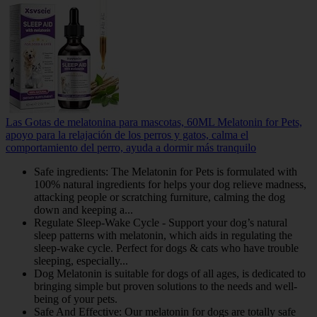
Las Gotas de melatonina para mascotas, 60ML Melatonin for Pets,
apoyo para la relajación de los perros y gatos, calma el
comportamiento del perro, ayuda a dormir más tranquilo
Safe ingredients: The Melatonin for Pets is formulated with
100% natural ingredients for helps your dog relieve madness,
attacking people or scratching furniture, calming the dog
down and keeping a...
Regulate Sleep-Wake Cycle - Support your dog’s natural
sleep patterns with melatonin, which aids in regulating the
sleep-wake cycle. Perfect for dogs & cats who have trouble
sleeping, especially...
Dog Melatonin is suitable for dogs of all ages, is dedicated to
bringing simple but proven solutions to the needs and well-
being of your pets.
Safe And Effective: Our melatonin for dogs are totally safe