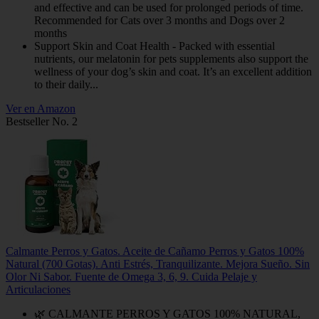
and effective and can be used for prolonged periods of time.
Recommended for Cats over 3 months and Dogs over 2
months
Support Skin and Coat Health - Packed with essential
nutrients, our melatonin for pets supplements also support the
wellness of your dog’s skin and coat. It’s an excellent addition
to their daily...
Ver en Amazon
Bestseller No. 2
Calmante Perros y Gatos. Aceite de Cañamo Perros y Gatos 100%
Natural (700 Gotas). Anti Estrés, Tranquilizante. Mejora Sueño. Sin
Olor Ni Sabor. Fuente de Omega 3, 6, 9. Cuida Pelaje y
Articulaciones
🌿 CALMANTE PERROS Y GATOS 100% NATURAL,