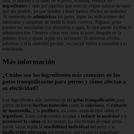
raza, el tamaño y la salud de tu perro. Además, verifica los
ingredientes
y opta por aquellos que sean de origen natural siempre
que sea posible, ya que tienden a tener menos efectos secundarios.
Al momento de
administrar
las gotas, sigue las indicaciones del
fabricante y asegúrate de medir la dosis correcta. Algunas gotas
pueden ser mezcladas con alimentos o agua, lo cual puede facilitar la
administración. Observa cómo reacciona tu perro después de la
primera dosis y ajusta según sea necesario. Si observas efectos
adversos o si la ansiedad persiste, es crucial volver a consultar a tu
veterinario.
Más información
¿Cuáles son los ingredientes más comunes en las
gotas tranquilizantes para perros y cómo afectan a
su efectividad?
Los ingredientes más comunes en las
gotas tranquilizantes
para
perros incluyen
hierbas naturales
como la
valeriana
, el
extracto
de manzanilla
, y la
pasiflora
, así como aminoácidos como el
triptofano
. Estos componentes ayudan a
reducir la ansiedad
y a
promover la calma
en los perros. La efectividad de estas gotas
puede variar según la
sensibilidad individual
del perro y la
dosificación adecuada
del producto, por lo que es importante