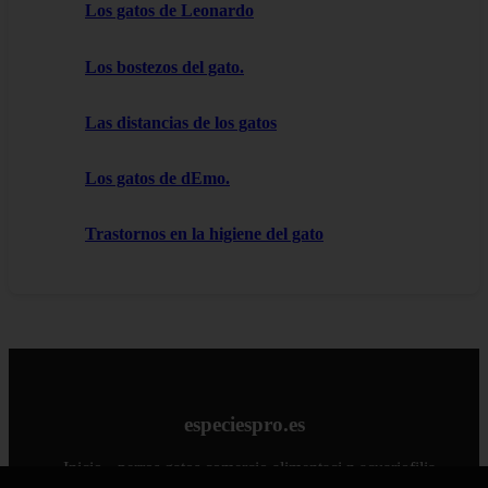
Los gatos de Leonardo
Los bostezos del gato.
Las distancias de los gatos
Los gatos de dEmo.
Trastornos en la higiene del gato
especiespro.es
Inicio
perros
gatos
comercio
alimentaci n
acuariofilia
acuarios
salud
tenencia responsable
ventas
mantenimiento