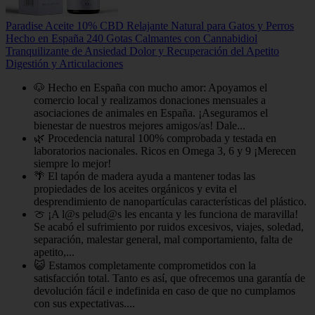
Paradise Aceite 10% CBD Relajante Natural para Gatos y Perros
Hecho en España 240 Gotas Calmantes con Cannabidiol
Tranquilizante de Ansiedad Dolor y Recuperación del Apetito
Digestión y Articulaciones
🐶 Hecho en España con mucho amor: Apoyamos el
comercio local y realizamos donaciones mensuales a
asociaciones de animales en España. ¡Aseguramos el
bienestar de nuestros mejores amigos/as! Dale...
🌿 Procedencia natural 100% comprobada y testada en
laboratorios nacionales. Ricos en Omega 3, 6 y 9 ¡Merecen
siempre lo mejor!
🌴 El tapón de madera ayuda a mantener todas las
propiedades de los aceites orgánicos y evita el
desprendimiento de nanopartículas características del plástico.
🍈 ¡A l@s pelud@s les encanta y les funciona de maravilla!
Se acabó el sufrimiento por ruidos excesivos, viajes, soledad,
separación, malestar general, mal comportamiento, falta de
apetito,...
😺 Estamos completamente comprometidos con la
satisfacción total. Tanto es así, que ofrecemos una garantía de
devolución fácil e indefinida en caso de que no cumplamos
con sus expectativas....