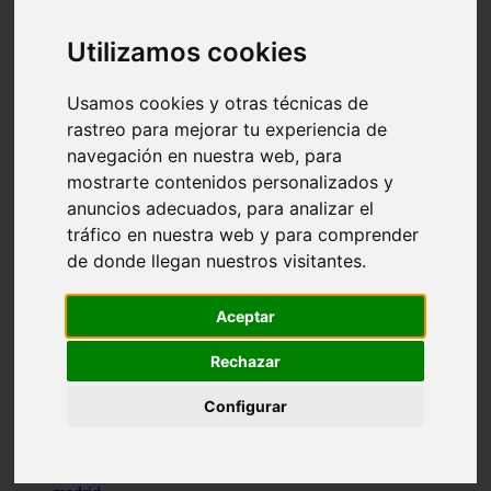
comportamiento
protagonistas
Utilizamos cookies
reptiles
abandono
adopci n
Usamos cookies y otras técnicas de
ferias
rastreo para mejorar tu experiencia de
higiene
navegación en nuestra web, para
snacks
acuario
mostrarte contenidos personalizados y
iberzoo propet
anuncios adecuados, para analizar el
comercios
tráfico en nuestra web y para comprender
estanques
viajar
de donde llegan nuestros visitantes.
conejos
cr a
navidad
Aceptar
especies invasoras
terapia asistida
Rechazar
agua
peces
Configurar
camas
econom a
mascotas
aedpac