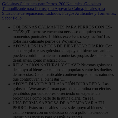
Golosinas Calmantes para Perros, 200 Naturales, Golosinas
Tranquilizante para Perros para Apoyar la Calma, Ideales para
Situacione de separación, Ladridos, Fuegos Artificiales y Tormentas,
Sabor Pollo
GOL­OSI­NAS CAL­MAN­TES PARA PER­ROS CON ES­
TRÉS: ¿Tu perro se encuentra nervioso o inquieto en
momentos puntuales, ladridos excesivos o separación? Las
golosinas calmante perros de Woyamay...
APOYA LOS HÁBITOS DE BIENESTAR DIARIO: Con
el uso regular, estas golosinas de apoyo al bienestar canino
pueden contribuir a atenuar conductas propias de situaciones
desafiantes, como masticación...
RELAJACIÓN NATURAL Y SUAVE: Nuestras golosinas
de apoyo al bienestar canino son populares entre los dueños
de mascotas. Cada masticable contiene ingredientes naturales
que contribuyen al bienestar y...
APOYO DIARIO Y RELAJACIÓN DURADERA: Las
golosinas Woyamay forman parte de una rutina con efectos
percibidos por cuidadores, ofreciendo un experiencia
prolongada como parte de la rutina diaria. Ya sea...
UNA FORMA SABROSA DE ACOMPAÑAR A TU
PERRO: Estos masticables suaves de apoyo al bienestar
canino vienen con un delicioso sabor a pollo, haciéndolos
irresistibles incluso para los más exigentes....