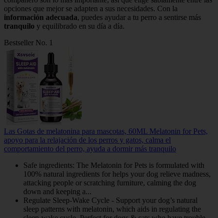
opciones que mejor se adapten a sus necesidades. Con la
información adecuada
, puedes ayudar a tu perro a sentirse más
tranquilo
y equilibrado en su día a día.
Bestseller No. 1
Las Gotas de melatonina para mascotas, 60ML Melatonin for Pets,
apoyo para la relajación de los perros y gatos, calma el
comportamiento del perro, ayuda a dormir más tranquilo
Safe ingredients: The Melatonin for Pets is formulated with
100% natural ingredients for helps your dog relieve madness,
attacking people or scratching furniture, calming the dog
down and keeping a...
Regulate Sleep-Wake Cycle - Support your dog’s natural
sleep patterns with melatonin, which aids in regulating the
sleep-wake cycle. Perfect for dogs & cats who have trouble