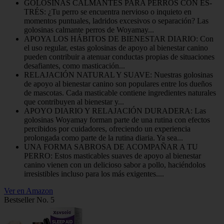
GOL­OSI­NAS CAL­MAN­TES PARA PER­ROS CON ES­
TRÉS: ¿Tu perro se encuentra nervioso o inquieto en
momentos puntuales, ladridos excesivos o separación? Las
golosinas calmante perros de Woyamay...
APOYA LOS HÁBITOS DE BIENESTAR DIARIO: Con
el uso regular, estas golosinas de apoyo al bienestar canino
pueden contribuir a atenuar conductas propias de situaciones
desafiantes, como masticación...
RELAJACIÓN NATURAL Y SUAVE: Nuestras golosinas
de apoyo al bienestar canino son populares entre los dueños
de mascotas. Cada masticable contiene ingredientes naturales
que contribuyen al bienestar y...
APOYO DIARIO Y RELAJACIÓN DURADERA: Las
golosinas Woyamay forman parte de una rutina con efectos
percibidos por cuidadores, ofreciendo un experiencia
prolongada como parte de la rutina diaria. Ya sea...
UNA FORMA SABROSA DE ACOMPAÑAR A TU
PERRO: Estos masticables suaves de apoyo al bienestar
canino vienen con un delicioso sabor a pollo, haciéndolos
irresistibles incluso para los más exigentes....
Ver en Amazon
Bestseller No. 5