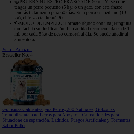
🐱PRUEBA NUESTRO FRASCO DE 60 ml. Ya sea que
tengas un perro pequeño (5 kg) o un gato, con este frasco
tendrás tratamiento para 60 días. Si tu perro es mediano (10
kg), el frasco te durará 30...
🐶MODO DE EMPLEO: Formato líquido con una jeringuilla
que facilita su dosificación. La cantidad recomendada es de 1
ml. por cada 5 kg de peso corporal al día. Se puede añadir al
alimento o...
Ver en Amazon
Bestseller No. 4
Golosinas Calmantes para Perros, 200 Naturales, Golosinas
Tranquilizante para Perros para Apoyar la Calma, Ideales para
Situacione de separación, Ladridos, Fuegos Artificiales y Tormentas,
Sabor Pollo