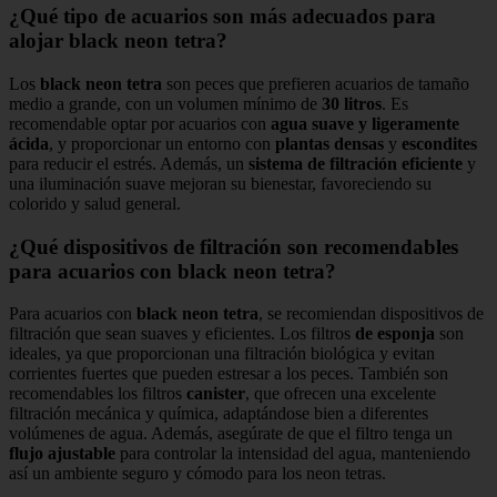
¿Qué tipo de acuarios son más adecuados para
alojar black neon tetra?
Los
black neon tetra
son peces que prefieren acuarios de tamaño
medio a grande, con un volumen mínimo de
30 litros
. Es
recomendable optar por acuarios con
agua suave y ligeramente
ácida
, y proporcionar un entorno con
plantas densas
y
escondites
para reducir el estrés. Además, un
sistema de filtración eficiente
y
una iluminación suave mejoran su bienestar, favoreciendo su
colorido y salud general.
¿Qué dispositivos de filtración son recomendables
para acuarios con black neon tetra?
Para acuarios con
black neon tetra
, se recomiendan dispositivos de
filtración que sean suaves y eficientes. Los filtros
de esponja
son
ideales, ya que proporcionan una filtración biológica y evitan
corrientes fuertes que pueden estresar a los peces. También son
recomendables los filtros
canister
, que ofrecen una excelente
filtración mecánica y química, adaptándose bien a diferentes
volúmenes de agua. Además, asegúrate de que el filtro tenga un
flujo ajustable
para controlar la intensidad del agua, manteniendo
así un ambiente seguro y cómodo para los neon tetras.