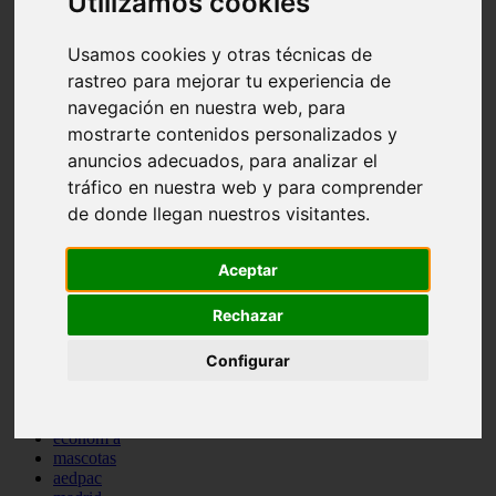
Utilizamos cookies
comportamiento
protagonistas
Usamos cookies y otras técnicas de
reptiles
abandono
rastreo para mejorar tu experiencia de
adopci n
navegación en nuestra web, para
ferias
mostrarte contenidos personalizados y
higiene
snacks
anuncios adecuados, para analizar el
acuario
tráfico en nuestra web y para comprender
iberzoo propet
de donde llegan nuestros visitantes.
comercios
estanques
viajar
Aceptar
conejos
cr a
Rechazar
navidad
especies invasoras
terapia asistida
Configurar
agua
peces
camas
econom a
mascotas
aedpac