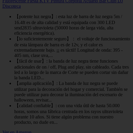
Fluorescente Fiesta KTV Pintura Corporal Acuario Bar Club DJ
Discoteca
【potente luz negra】: esta luz de barra de luz negra 5m /
16.4ft es de alta calidad y está equipada con 300 LED
smd2835 ultravioleta (50000 horas de larga vida, alta
eficiencia energética).
【lo suficientemente seguro】： el voltaje de funcionamiento
de esta lámpara de barra es de 12v, y el calor es
extremadamente bajo. ¡¡ es táctil! Longitud de onda: 395 -
405 nm, clase uva,...
【fácil de usar】: la banda de luz negra tiene funciones
adicionales de on / off, Plug and play, sin cableado. Cada tres
led a lo largo de la marca de Corte se pueden cortar sin dañar
la banda LED...
【amplia aplicación】: La banda de luz negra se puede
utilizar para la decoración del hogar y comercial. También se
puede utilizar para decorar la iluminación del escenario de
halloween, revisar...
【calidad confiable】: con una vida útil de hasta 50.000
horas, somos una fábrica centrada en los rayos ultravioleta
durante 10 años. Si tiene algún problema con nuestro
producto, no dude en...
Ver en Amazon