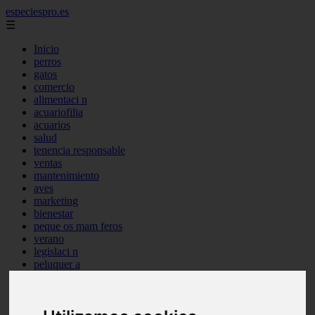
especiespro.es
☰
Inicio
perros
gatos
comercio
alimentaci n
acuariofilia
acuarios
salud
tenencia responsable
ventas
mantenimiento
aves
marketing
bienestar
peque os mam feros
verano
legislaci n
peluquer a
accesorios
peluquer a canina
complementos
consejos