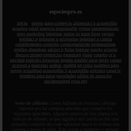
especiespro.es
Inicio
perros
gatos
comercio
alimentaci n
acuariofilia
acuarios
salud
tenencia responsable
ventas
mantenimiento
aves
marketing
bienestar
peque os mam feros
verano
legislaci n
peluquer a
accesorios
peluquer a canina
complementos
consejos
comportamiento
protagonistas
reptiles
abandono
adopci n
ferias
higiene
snacks
acuario
iberzoo propet
comercios
estanques
viajar
conejos
cr a
navidad
especies invasoras
terapia asistida
agua
peces
camas
econom a
mascotas
aedpac
madrid
art culos
nombres para
perros
actualidad
acuariofilia 2
acuariofilia
articulos
canal tv
nombres para gatos
novedades
tablon de anuncios
uncategorized
zona pro
Aviso de afiliados
Como Afiliado de Amazon, obtengo
ingresos por las compras adscritas que cumplen los
requisitos aplicables. Algunos enlaces de esta página son
enlaces de afiliado, lo que significa que puedo recibir una
pequeña comisión sin coste adicional para ti si realizas una
compra a través de ellos. Esto ayuda a mantener y mejorar