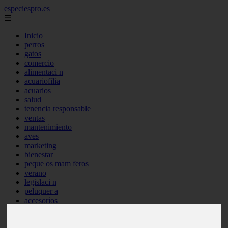
especiespro.es
☰
Inicio
perros
gatos
comercio
alimentaci n
acuariofilia
acuarios
salud
tenencia responsable
ventas
mantenimiento
aves
marketing
bienestar
peque os mam feros
verano
legislaci n
peluquer a
accesorios
peluquer a canina
complementos
consejos