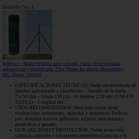
Bestseller No. 1
Italfence - Malla metálica para cercado, malla electrosoldada
galvanizada y plastificada, 25m (Todas las alturas disponibles)
[Ø2,30mm, 150cm]
ESPECIFICACIONES TÉCNICAS: Malla electrosoldada de
alambre galvanizado y plastificado – Tamaño de la malla
75×50 mm – Altura 150 cm – Ø alambre 2,30 mm (UNI-EN
10218-2) – Longitud del...
USOS RECOMENDADOS: Ideal para cercar áreas
residenciales, industriales, agrícolas y deportivas. Perfecta
para delimitar huertos, gallineros, recintos para animales
domésticos o ganado.
DURABILIDAD Y PROTECCIÓN: Doble protección
contra la corrosión y los agentes atmosféricos gracias a la