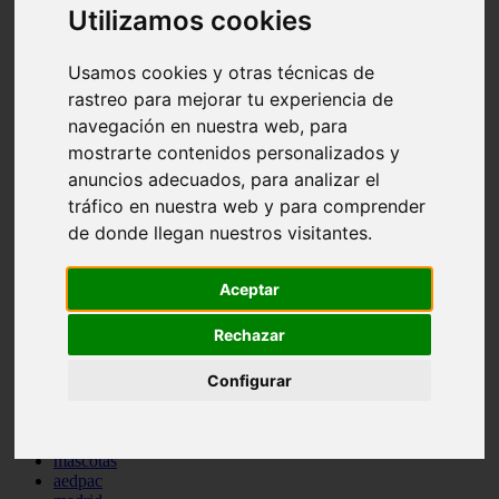
Utilizamos cookies
comportamiento
protagonistas
reptiles
Usamos cookies y otras técnicas de
abandono
rastreo para mejorar tu experiencia de
adopci n
ferias
navegación en nuestra web, para
higiene
mostrarte contenidos personalizados y
snacks
anuncios adecuados, para analizar el
acuario
iberzoo propet
tráfico en nuestra web y para comprender
comercios
de donde llegan nuestros visitantes.
estanques
viajar
conejos
Aceptar
cr a
navidad
Rechazar
especies invasoras
terapia asistida
agua
Configurar
peces
camas
econom a
mascotas
aedpac