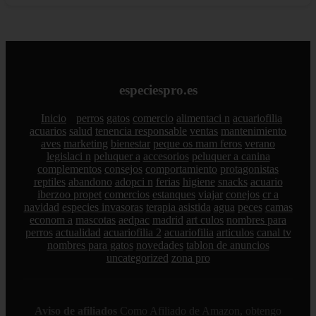
especiespro.es
Inicio
perros
gatos
comercio
alimentaci n
acuariofilia
acuarios
salud
tenencia responsable
ventas
mantenimiento
aves
marketing
bienestar
peque os mam feros
verano
legislaci n
peluquer a
accesorios
peluquer a canina
complementos
consejos
comportamiento
protagonistas
reptiles
abandono
adopci n
ferias
higiene
snacks
acuario
iberzoo propet
comercios
estanques
viajar
conejos
cr a
navidad
especies invasoras
terapia asistida
agua
peces
camas
econom a
mascotas
aedpac
madrid
art culos
nombres para
perros
actualidad
acuariofilia 2
acuariofilia
articulos
canal tv
nombres para gatos
novedades
tablon de anuncios
uncategorized
zona pro
Aviso de afiliados
Como Afiliado de Amazon, obtengo