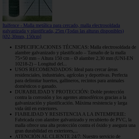
Italfence - Malla metálica para cercado, malla electrosoldada
galvanizada y plastificada, 25m (Todas las alturas disponibles)
[Ø2,30mm, 150cm]
ESPECIFICACIONES TÉCNICAS: Malla electrosoldada de
alambre galvanizado y plastificado – Tamaño de la malla
75×50 mm – Altura 150 cm – Ø alambre 2,30 mm (UNI-EN
10218-2) – Longitud del...
USOS RECOMENDADOS: Ideal para cercar áreas
residenciales, industriales, agrícolas y deportivas. Perfecta
para delimitar huertos, gallineros, recintos para animales
domésticos o ganado.
DURABILIDAD Y PROTECCIÓN: Doble protección
contra la corrosión y los agentes atmosféricos gracias a la
galvanización y plastificación. Máxima resistencia y larga
vida útil en exteriores.
FIABILIDAD Y RESISTENCIA A LA INTEMPERIE:
Fabricada con alambre galvanizado y recubierto de PVC, la
malla ofrece una alta protección contra el óxido y asegura una
gran durabilidad en exteriores,...
ATENCIÓN AL CLIENTE 24/7: Nuestro servicio de