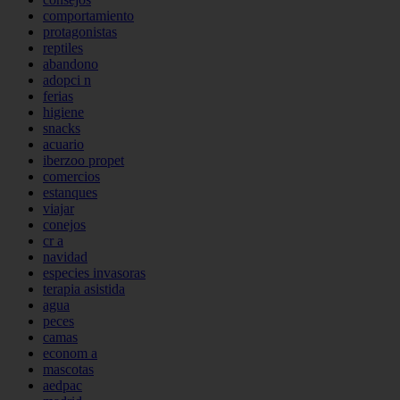
comportamiento
protagonistas
reptiles
abandono
adopci n
ferias
higiene
snacks
acuario
iberzoo propet
comercios
estanques
viajar
conejos
cr a
navidad
especies invasoras
terapia asistida
agua
peces
camas
econom a
mascotas
aedpac