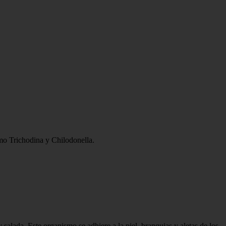
como Trichodina y Chilodonella.
alada. Este organismo se adhiere a la piel, branquias y aletas de los