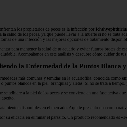
nfrentan los propietarios de peces es la infección por
Ichthyophthirius 
ra la salud de los peces, ya que puede llevar a la muerte si no se trata 
íntomas de una infección y las mejores opciones de tratamiento disponib
tar para mantener la salud de tu acuario y evitar futuros brotes de es
co saludable. Acompáñanos en este análisis y descubre cómo cuidar de t
diendo la Enfermedad de la Puntos Blanca y
ermedades más comunes y temidas en la acuariofilia, conocida como
en
puntos blancos en la piel, branquias y aletas. Si no se trata a tiempo, p
ue se adhiere a la piel de los peces y se convierte en una fase activa q
 apetito.
 tratamientos disponibles en el mercado. Aquí te presento una comparati
or su eficacia en eliminar el parásito. Un producto recomendado es «
F