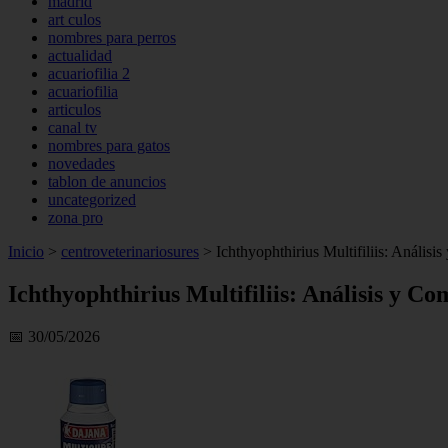
madrid
art culos
nombres para perros
actualidad
acuariofilia 2
acuariofilia
articulos
canal tv
nombres para gatos
novedades
tablon de anuncios
uncategorized
zona pro
Inicio
>
centroveterinariosures
>
Ichthyophthirius Multifiliis: Análisi
Ichthyophthirius Multifiliis: Análisis y C
📅 30/05/2026