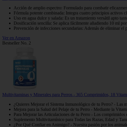
Acción de amplio espectro: Formulado para combatir eficazmente
Fórmula potente combinada: Integra cuatro principios activos cl
Uso en agua dulce y salada: Es un tratamiento versátil apto tan
Dosificación sencilla: Se aplica fácilmente añadiendo 10 ml por c
Prevención de infecciones secundarias: Además de eliminar el pa
Ver en Amazon
Bestseller No. 2
Multivitaminas y Minerales para Perros - 365 Comprimidos, 18 Vitam
¿Quieres Mejorar el Sistema Inmunológico de tu Perro? - Las mul
Mejora para la Salud del Pelaje de tu Perro - Mediante la Vitam
Para Mejorar las Articulaciones de tu Perro - Los comprimidos 
Suplemento Multivitamínico para Todas las Razas, Edad y Tamaño
¿Por Qué Confiar en Animigo? - Nuestra pasión por los animales 