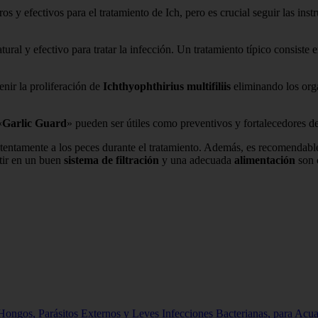
os y efectivos para el tratamiento de Ich, pero es crucial seguir las ins
ural y efectivo para tratar la infección. Un tratamiento típico consiste 
enir la proliferación de
Ichthyophthirius multifiliis
eliminando los org
«
Garlic Guard
» pueden ser útiles como preventivos y fortalecedores d
atentamente a los peces durante el tratamiento. Además, es recomendab
rtir en un buen
sistema de filtración
y una adecuada
alimentación
son c
Hongos, Parásitos Externos y Leves Infecciones Bacterianas, para Acu