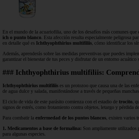
En el mundo de la acuariofilia, uno de los desafíos más comunes que e
ich o punto blanco
. Esta afección resulta especialmente peligrosa pa
en detalle qué es
Ichthyophthirius multifiliis
, cómo identificar los s
Además, aprenderás sobre las medidas preventivas que puedes implemen
garantizar el bienestar de tus peces y disfrutar de un entorno acuáti
### Ichthyophthirius multifiliis: Compren
Ichthyophthirius multifiliis
es un protozoo que causa una de las enf
de agua dulce y salada, manifestándose a través de pequeñas manchas o 
El ciclo de vida de este parásito comienza con el estadio de
trocito
, q
signos de estrés, como frotamiento contra objetos, letargo y pérdida de
Para combatir la
enfermedad de los puntos blancos
, existen varios
1.
Medicamentos a base de formalina
:
Son ampliamente utilizados p
para algunas especies.