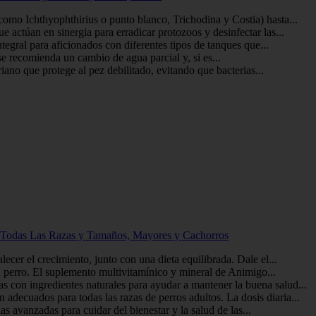
omo Ichthyophthirius o punto blanco, Trichodina y Costia) hasta...
 actúan en sinergia para erradicar protozoos y desinfectar las...
egral para aficionados con diferentes tipos de tanques que...
se recomienda un cambio de agua parcial y, si es...
ano que protege al pez debilitado, evitando que bacterias...
ra Todas Las Razas y Tamaños, Mayores y Cachorros
cer el crecimiento, junto con una dieta equilibrada. Dale el...
tu perro. El suplemento multivitamínico y mineral de Animigo...
 con ingredientes naturales para ayudar a mantener la buena salud...
decuados para todas las razas de perros adultos. La dosis diaria...
 avanzadas para cuidar del bienestar y la salud de las...