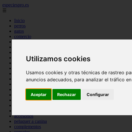
especiespro.es
☰
Inicio
perros
gatos
comercio
alimentaci n
acuariofilia
acuarios
Utilizamos cookies
salud
tenencia responsable
ventas
Usamos cookies y otras técnicas de rastreo pa
mantenimiento
aves
anuncios adecuados, para analizar el tráfico e
marketing
bienestar
Aceptar
Rechazar
Configurar
peque os mam feros
verano
legislaci n
peluquer a
accesorios
peluquer a canina
complementos
consejos