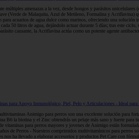
 múltiples amenazas a la vez, desde hongos y parásitos unicelulares (c
ave (Verde de Malaquita, Azul de Metileno, Formalina y Acriflavina) que
to para acuarios de agua dulce como marinos, ofreciendo una solución int
ada 50 litros de agua, dejándolo actuar durante 5 días; tras este ciclo, 
rásito causante, la Acriflavina actúa como un potente agente antibacteri
inas para Apoyo Inmunológico, Piel, Pelo y Articulaciones - Ideal pa
tivitaminas Animigo para perros son una excelente solución para fortale
ina B6 la biotina y el Zinc obtendrás un pelaje más sano y fuerte para 
de vitaminas para perros mayores y jovenes de Animigo están formuladas
s de Perros - Nuestros comprimidos multivitamínicos para perros son a
nos ha llevado a elaborar accesorios y productos Pet Care con fórmulas