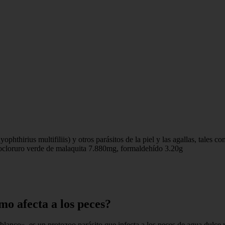
hthirius multifiliis) y otros parásitos de la piel y las agallas, tales 
drocloruro verde de malaquita 7.880mg, formaldehído 3.20g
ómo afecta a los peces?
co», es un protozoo parásito que infecta a los peces de agua dulce y s