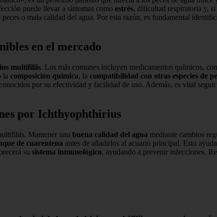
nfección puede llevar a síntomas como
estrés
, dificultad respiratoria y,
eces o mala calidad del agua. Por esta razón, es fundamental identific
nibles en el mercado
us multifiliis
. Los más comunes incluyen medicamentos químicos, co
o la
composición química
, la
compatibilidad con otras especies de p
conocidos por su efectividad y facilidad de uso. Además, es vital seguir
nes por Ichthyophthirius
ultifiliis. Mantener una
buena calidad del agua
mediante cambios regu
nque de cuarentena
antes de añadirlos al acuario principal. Esto ayu
vorecerá su
sistema inmunológico
, ayudando a prevenir infecciones. Re