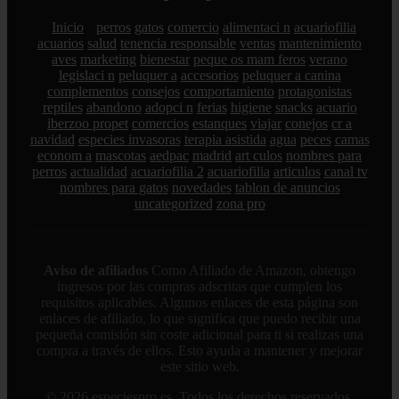
Inicio
perros
gatos
comercio
alimentaci n
acuariofilia
acuarios
salud
tenencia responsable
ventas
mantenimiento
aves
marketing
bienestar
peque os mam feros
verano
legislaci n
peluquer a
accesorios
peluquer a canina
complementos
consejos
comportamiento
protagonistas
reptiles
abandono
adopci n
ferias
higiene
snacks
acuario
iberzoo propet
comercios
estanques
viajar
conejos
cr a
navidad
especies invasoras
terapia asistida
agua
peces
camas
econom a
mascotas
aedpac
madrid
art culos
nombres para
perros
actualidad
acuariofilia 2
acuariofilia
articulos
canal tv
nombres para gatos
novedades
tablon de anuncios
uncategorized
zona pro
Aviso de afiliados
Como Afiliado de Amazon, obtengo
ingresos por las compras adscritas que cumplen los
requisitos aplicables. Algunos enlaces de esta página son
enlaces de afiliado, lo que significa que puedo recibir una
pequeña comisión sin coste adicional para ti si realizas una
compra a través de ellos. Esto ayuda a mantener y mejorar
este sitio web.
© 2026 especiespro.es. Todos los derechos reservados.