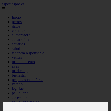
especiespro.es
☰
Inicio
perros
gatos
comercio
alimentaci n
acuariofilia
acuarios
salud
tenencia responsable
ventas
mantenimiento
aves
marketing
bienestar
peque os mam feros
verano
legislaci n
peluquer a
accesorios
peluquer a canina
complementos
consejos