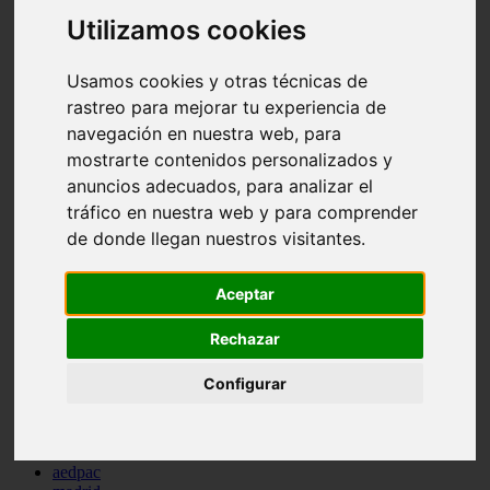
comportamiento
Utilizamos cookies
protagonistas
reptiles
abandono
Usamos cookies y otras técnicas de
adopci n
rastreo para mejorar tu experiencia de
ferias
navegación en nuestra web, para
higiene
snacks
mostrarte contenidos personalizados y
acuario
anuncios adecuados, para analizar el
iberzoo propet
tráfico en nuestra web y para comprender
comercios
estanques
de donde llegan nuestros visitantes.
viajar
conejos
Aceptar
cr a
navidad
especies invasoras
Rechazar
terapia asistida
agua
Configurar
peces
camas
econom a
mascotas
aedpac