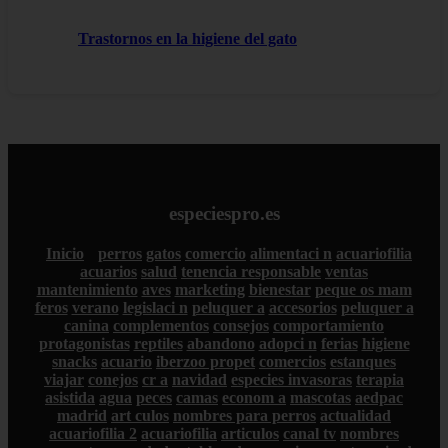
Trastornos en la higiene del gato
especiespro.es
Inicio
perros
gatos
comercio
alimentaci n
acuariofilia
acuarios
salud
tenencia responsable
ventas
mantenimiento
aves
marketing
bienestar
peque os mam
feros
verano
legislaci n
peluquer a
accesorios
peluquer a
canina
complementos
consejos
comportamiento
protagonistas
reptiles
abandono
adopci n
ferias
higiene
snacks
acuario
iberzoo propet
comercios
estanques
viajar
conejos
cr a
navidad
especies invasoras
terapia
asistida
agua
peces
camas
econom a
mascotas
aedpac
madrid
art culos
nombres para perros
actualidad
acuariofilia 2
acuariofilia
articulos
canal tv
nombres