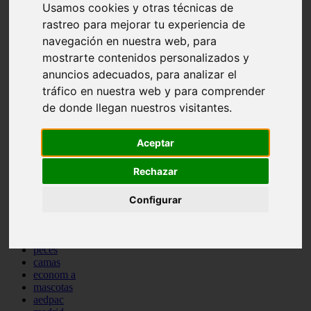
Usamos cookies y otras técnicas de
comportamiento
rastreo para mejorar tu experiencia de
protagonistas
reptiles
navegación en nuestra web, para
abandono
mostrarte contenidos personalizados y
adopci n
anuncios adecuados, para analizar el
ferias
higiene
tráfico en nuestra web y para comprender
snacks
de donde llegan nuestros visitantes.
acuario
iberzoo propet
comercios
Aceptar
estanques
viajar
Rechazar
conejos
cr a
navidad
Configurar
especies invasoras
terapia asistida
agua
peces
camas
econom a
mascotas
aedpac