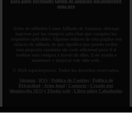
para gatos
novedades
tablon de anuncios
uncategorized
zona pro
Aviso de afiliados
Como Afiliado de Amazon, obtengo
ingresos por las compras adscritas que cumplen los
requisitos aplicables. Algunos enlaces de esta página son
enlaces de afiliado, lo que significa que puedo recibir
una pequeña comisión sin coste adicional para ti si
realizas una compra a través de ellos. Esto ayuda a
mantener y mejorar este sitio web.
© 2026 especiespro.es. Todos los derechos reservados.
Sitemap
|
RSS
|
Política de Cookies
|
Política de
Privacidad
|
Aviso legal
|
Contacto
|
Creado por
0lemiswebs SEO y Diseño web
|
Libro sobre Cabañuelas