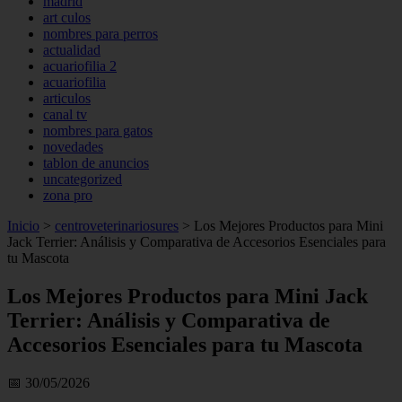
madrid
art culos
nombres para perros
actualidad
acuariofilia 2
acuariofilia
articulos
canal tv
nombres para gatos
novedades
tablon de anuncios
uncategorized
zona pro
Inicio
>
centroveterinariosures
>
Los Mejores Productos para Mini
Jack Terrier: Análisis y Comparativa de Accesorios Esenciales para
tu Mascota
Los Mejores Productos para Mini Jack
Terrier: Análisis y Comparativa de
Accesorios Esenciales para tu Mascota
📅 30/05/2026