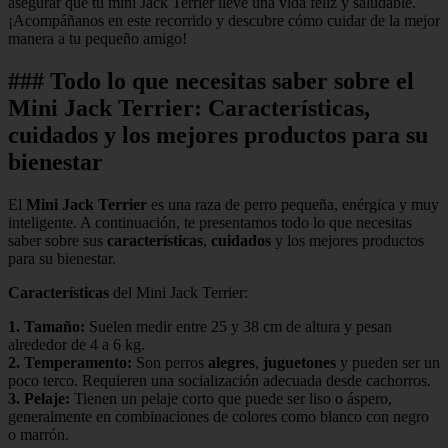
asegurar que tu mini Jack Terrier lleve una vida feliz y saludable.
¡Acompáñanos en este recorrido y descubre cómo cuidar de la mejor
manera a tu pequeño amigo!
### Todo lo que necesitas saber sobre el
Mini Jack Terrier: Características,
cuidados y los mejores productos para su
bienestar
El
Mini Jack Terrier
es una raza de perro pequeña, enérgica y muy
inteligente. A continuación, te presentamos todo lo que necesitas
saber sobre sus
características
,
cuidados
y los mejores productos
para su bienestar.
Características
del Mini Jack Terrier:
1.
Tamaño
:
Suelen medir entre 25 y 38 cm de altura y pesan
alrededor de 4 a 6 kg.
2.
Temperamento
:
Son perros
alegres
,
juguetones
y pueden ser un
poco terco. Requieren una socialización adecuada desde cachorros.
3.
Pelaje
:
Tienen un pelaje corto que puede ser liso o áspero,
generalmente en combinaciones de colores como blanco con negro
o marrón.