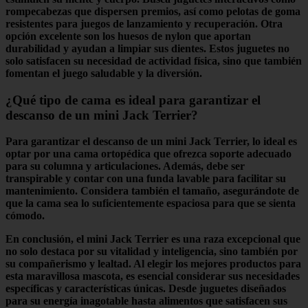
rompecabezas que dispersen premios, así como
pelotas de goma
resistentes para juegos de lanzamiento y recuperación. Otra
opción excelente son los
huesos de nylon
que aportan
durabilidad y ayudan a limpiar sus dientes. Estos juguetes no
solo satisfacen su necesidad de actividad física, sino que también
fomentan el
juego saludable
y la
diversión
.
¿Qué tipo de cama es ideal para garantizar el
descanso de un mini Jack Terrier?
Para garantizar el descanso de un mini Jack Terrier, lo ideal es
optar por una cama
ortopédica
que ofrezca
soporte adecuado
para su columna y articulaciones. Además, debe ser
transpirable
y contar con una funda
lavable
para facilitar su
mantenimiento. Considera también el tamaño, asegurándote de
que la cama sea lo suficientemente espaciosa para que se sienta
cómodo.
En conclusión, el
mini Jack Terrier
es una raza excepcional que
no solo destaca por su
vitalidad
y
inteligencia
, sino también por
su
compañerismo
y
lealtad
. Al elegir los mejores productos para
esta maravillosa mascota, es esencial considerar sus
necesidades
específicas
y
características
únicas. Desde
juguetes
diseñados
para su energía inagotable hasta
alimentos
que satisfacen sus