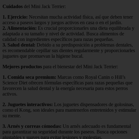
Cuidados
del Mini Jack Terrier:
1.
Ejercicio
:
Necesitan mucha actividad física, así que deben tener
acceso a paseos largos y juegos activos en casa o en el jardín.
2.
Alimentación
:
Es crucial proporcionarles una dieta equilibrada y
adaptada a su tamaño y nivel de actividad. Busca alimentos de
calidad con ingredientes específicos para razas pequeñas.
3.
Salud dental
:
Debido a su predisposición a problemas dentales,
es recomendable cepillar sus dientes regularmente y proporcionarles
juguetes que promuevan la higiene bucal.
Mejores productos
para el bienestar del Mini Jack Terrier:
1.
Comida seca premium
:
Marcas como Royal Canin o Hill’s
Science Diet ofrecen fórmulas específicas para razas pequeñas que
favorecen la salud dental y la energía necesaria para estos perros
activos.
2.
Juguetes interactivos
:
Los juguetes dispensadores de golosinas,
como el Kong, son ideales para mantenerlos entretenidos y estimular
su mente.
3.
Arnés y correas cómodas
:
Un arnés adecuado es fundamental
para garantizar su seguridad durante los paseos. Busca opciones
ajustables y suaves para evitar lesiones y molestias.