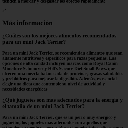
tienden a morder y desgastar los objetos rápidamente.
«`
Más información
¿Cuáles son los mejores alimentos recomendados
para un mini Jack Terrier?
Para un mini Jack Terrier, se recomiendan alimentos que sean
altamente nutritivos
y
específicos para razas pequeñas
. Las
opciones de alta calidad incluyen marcas como
Royal Canin
Miniature Schnauzer
y
Hill’s Science Diet Small Paws
, que
ofrecen una mezcla balanceada de
proteínas
,
grasas saludables
y
prebióticos
para mejorar la digestión. Además, es esencial
elegir una dieta que contemple su
nivel de actividad
y
necesidades energéticas
.
¿Qué juguetes son más adecuados para la energía y
el tamaño de un mini Jack Terrier?
Para un mini Jack Terrier, que es un perro muy
enérgico
y
juguetón
, los juguetes más adecuados son aquellos que
estimulen su mente y cuerpo. Busca
juguetes interactivos
como