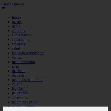
especiespro.es
☰
Inicio
perros
gatos
comercio
alimentaci n
acuariofilia
acuarios
salud
tenencia responsable
ventas
mantenimiento
aves
marketing
bienestar
peque os mam feros
verano
legislaci n
peluquer a
accesorios
peluquer a canina
complementos
consejos