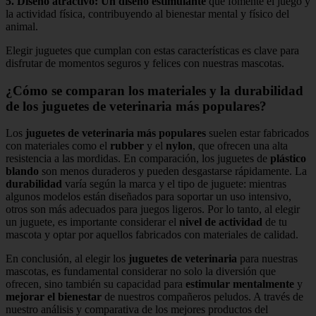
5.
Diseño atractivo
:
Un diseño estimulante
que fomente el juego y
la actividad física, contribuyendo al bienestar mental y físico del
animal.
Elegir juguetes que cumplan con estas características es clave para
disfrutar de momentos seguros y felices con nuestras mascotas.
¿Cómo se comparan los materiales y la durabilidad
de los juguetes de veterinaria más populares?
Los
juguetes de veterinaria más populares
suelen estar fabricados
con materiales como el
rubber
y el
nylon
, que ofrecen una alta
resistencia a las mordidas. En comparación, los juguetes de
plástico
blando
son menos duraderos y pueden desgastarse rápidamente. La
durabilidad
varía según la marca y el tipo de juguete: mientras
algunos modelos están diseñados para soportar un uso intensivo,
otros son más adecuados para juegos ligeros. Por lo tanto, al elegir
un juguete, es importante considerar el
nivel de actividad
de tu
mascota y optar por aquellos fabricados con materiales de calidad.
En conclusión, al elegir los
juguetes de veterinaria
para nuestras
mascotas, es fundamental considerar no solo la diversión que
ofrecen, sino también su capacidad para
estimular mentalmente
y
mejorar el bienestar
de nuestros compañeros peludos. A través de
nuestro análisis y comparativa de los mejores productos del