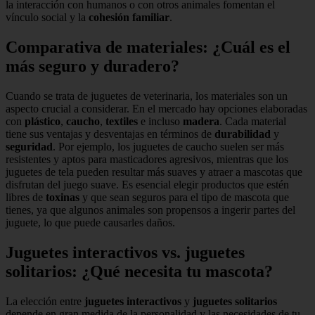
la interacción con humanos o con otros animales fomentan el
vínculo social y la
cohesión familiar
.
Comparativa de materiales: ¿Cuál es el
más seguro y duradero?
Cuando se trata de juguetes de veterinaria, los materiales son un
aspecto crucial a considerar. En el mercado hay opciones elaboradas
con
plástico
,
caucho
,
textiles
e incluso
madera
. Cada material
tiene sus ventajas y desventajas en términos de
durabilidad
y
seguridad
. Por ejemplo, los juguetes de caucho suelen ser más
resistentes y aptos para masticadores agresivos, mientras que los
juguetes de tela pueden resultar más suaves y atraer a mascotas que
disfrutan del juego suave. Es esencial elegir productos que estén
libres de
toxinas
y que sean seguros para el tipo de mascota que
tienes, ya que algunos animales son propensos a ingerir partes del
juguete, lo que puede causarles daños.
Juguetes interactivos vs. juguetes
solitarios: ¿Qué necesita tu mascota?
La elección entre
juguetes interactivos
y
juguetes solitarios
depende en gran medida de la personalidad y las necesidades de tu