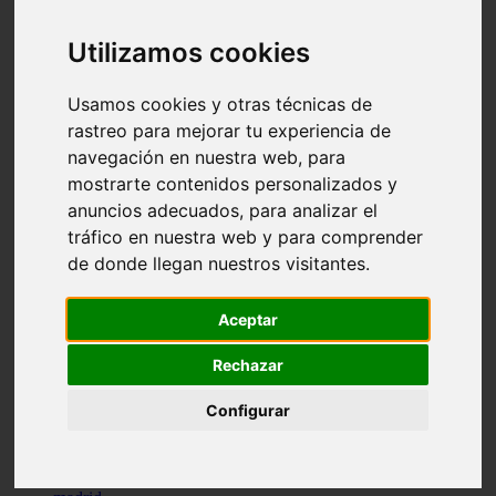
comportamiento
protagonistas
Utilizamos cookies
reptiles
abandono
adopci n
Usamos cookies y otras técnicas de
ferias
rastreo para mejorar tu experiencia de
higiene
navegación en nuestra web, para
snacks
acuario
mostrarte contenidos personalizados y
iberzoo propet
anuncios adecuados, para analizar el
comercios
tráfico en nuestra web y para comprender
estanques
viajar
de donde llegan nuestros visitantes.
conejos
cr a
navidad
Aceptar
especies invasoras
terapia asistida
Rechazar
agua
peces
Configurar
camas
econom a
mascotas
aedpac