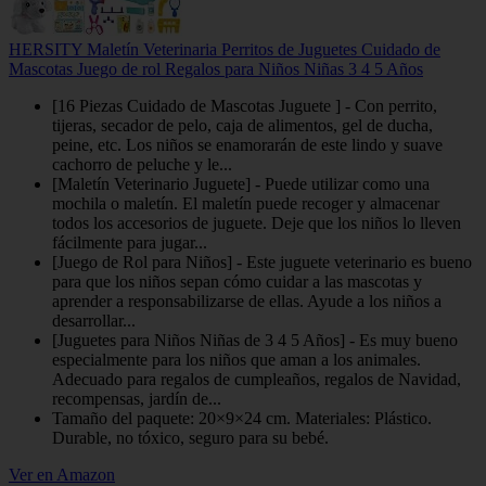
HERSITY Maletín Veterinaria Perritos de Juguetes Cuidado de
Mascotas Juego de rol Regalos para Niños Niñas 3 4 5 Años
[16 Piezas Cuidado de Mascotas Juguete ] - Con perrito,
tijeras, secador de pelo, caja de alimentos, gel de ducha,
peine, etc. Los niños se enamorarán de este lindo y suave
cachorro de peluche y le...
[Maletín Veterinario Juguete] - Puede utilizar como una
mochila o maletín. El maletín puede recoger y almacenar
todos los accesorios de juguete. Deje que los niños lo lleven
fácilmente para jugar...
[Juego de Rol para Niños] - Este juguete veterinario es bueno
para que los niños sepan cómo cuidar a las mascotas y
aprender a responsabilizarse de ellas. Ayude a los niños a
desarrollar...
[Juguetes para Niños Niñas de 3 4 5 Años] - Es muy bueno
especialmente para los niños que aman a los animales.
Adecuado para regalos de cumpleaños, regalos de Navidad,
recompensas, jardín de...
Tamaño del paquete: 20×9×24 cm. Materiales: Plástico.
Durable, no tóxico, seguro para su bebé.
Ver en Amazon