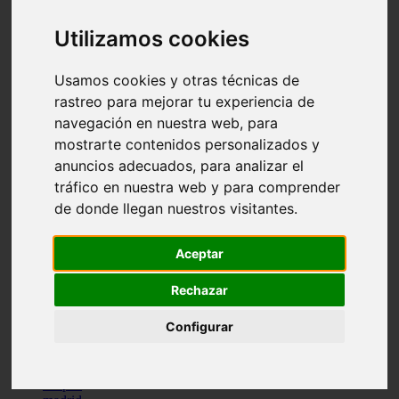
comportamiento
protagonistas
Utilizamos cookies
reptiles
abandono
Usamos cookies y otras técnicas de
adopci n
ferias
rastreo para mejorar tu experiencia de
higiene
navegación en nuestra web, para
snacks
mostrarte contenidos personalizados y
acuario
iberzoo propet
anuncios adecuados, para analizar el
comercios
tráfico en nuestra web y para comprender
estanques
de donde llegan nuestros visitantes.
viajar
conejos
cr a
Aceptar
navidad
especies invasoras
terapia asistida
Rechazar
agua
peces
Configurar
camas
econom a
mascotas
aedpac