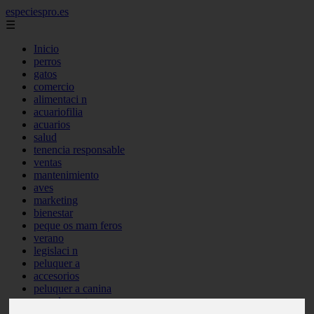
especiespro.es
☰
Inicio
perros
gatos
comercio
alimentaci n
acuariofilia
acuarios
salud
tenencia responsable
ventas
mantenimiento
aves
marketing
bienestar
peque os mam feros
verano
legislaci n
peluquer a
accesorios
peluquer a canina
complementos
consejos