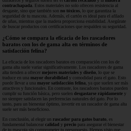
duraderos y seguros suelen ser el
cartón reciclado
y la
madera
contrachapada
. Estos materiales no solo ofrecen resistencia al
desgaste, sino que también son
no tóxicos
, lo que garantiza la
seguridad de tu mascota. Además, el cartón es ideal para el afilado
de uñas, mientras que la madera proporciona estabilidad. Asegúrate
de buscar productos con certificaciones que respalden su seguridad.
¿Cómo se compara la eficacia de los rascadores
baratos con los de gama alta en términos de
satisfacción felina?
La eficacia de los rascadores baratos en comparación con los de
gama alta suele variar significativamente. Los rascadores de gama
alta tienden a ofrecer
mejores materiales y diseño
, lo que se
traduce en una
mayor durabilidad
y comodidad para el gato. Esto
puede llevar a una
mayor satisfacción felina
, ya que suelen ser más
atractivos y funcionales. En contraste, los rascadores baratos pueden
cumplir su función básica, pero suelen
desgastarse rápidamente
y
no siempre satisfacen las preferencias naturales del gato. Por lo
tanto, para un bienestar óptimo, invertir en un rascador de gama alta
suele ser más beneficioso.
En conclusión, al elegir un
rascador para gatos barato
, es
fundamental balancear
calidad
y
precio
para asegurar el bienestar
de tu mascota sin comprometer tu presupuesto. Hemos visto que