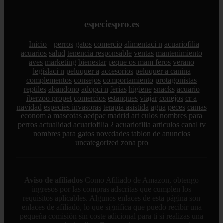
especiespro.es
Inicio
perros
gatos
comercio
alimentaci n
acuariofilia
acuarios
salud
tenencia responsable
ventas
mantenimiento
aves
marketing
bienestar
peque os mam feros
verano
legislaci n
peluquer a
accesorios
peluquer a canina
complementos
consejos
comportamiento
protagonistas
reptiles
abandono
adopci n
ferias
higiene
snacks
acuario
iberzoo propet
comercios
estanques
viajar
conejos
cr a
navidad
especies invasoras
terapia asistida
agua
peces
camas
econom a
mascotas
aedpac
madrid
art culos
nombres para
perros
actualidad
acuariofilia 2
acuariofilia
articulos
canal tv
nombres para gatos
novedades
tablon de anuncios
uncategorized
zona pro
Aviso de afiliados
Como Afiliado de Amazon, obtengo
ingresos por las compras adscritas que cumplen los
requisitos aplicables. Algunos enlaces de esta página son
enlaces de afiliado, lo que significa que puedo recibir una
pequeña comisión sin coste adicional para ti si realizas una