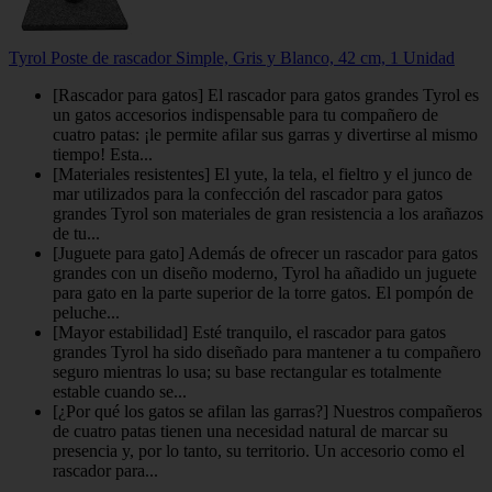
Tyrol Poste de rascador Simple, Gris y Blanco, 42 cm, 1 Unidad
[Rascador para gatos] El rascador para gatos grandes Tyrol es
un gatos accesorios indispensable para tu compañero de
cuatro patas: ¡le permite afilar sus garras y divertirse al mismo
tiempo! Esta...
[Materiales resistentes] El yute, la tela, el fieltro y el junco de
mar utilizados para la confección del rascador para gatos
grandes Tyrol son materiales de gran resistencia a los arañazos
de tu...
[Juguete para gato] Además de ofrecer un rascador para gatos
grandes con un diseño moderno, Tyrol ha añadido un juguete
para gato en la parte superior de la torre gatos. El pompón de
peluche...
[Mayor estabilidad] Esté tranquilo, el rascador para gatos
grandes Tyrol ha sido diseñado para mantener a tu compañero
seguro mientras lo usa; su base rectangular es totalmente
estable cuando se...
[¿Por qué los gatos se afilan las garras?] Nuestros compañeros
de cuatro patas tienen una necesidad natural de marcar su
presencia y, por lo tanto, su territorio. Un accesorio como el
rascador para...