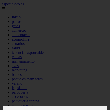
especiespro.es
☰
Inicio
perros
gatos
comercio
alimentaci n
acuariofilia
acuarios
salud
tenencia responsable
ventas
mantenimiento
aves
marketing
bienestar
peque os mam feros
verano
legislaci n
peluquer a
accesorios
peluquer a canina
complementos
consejos