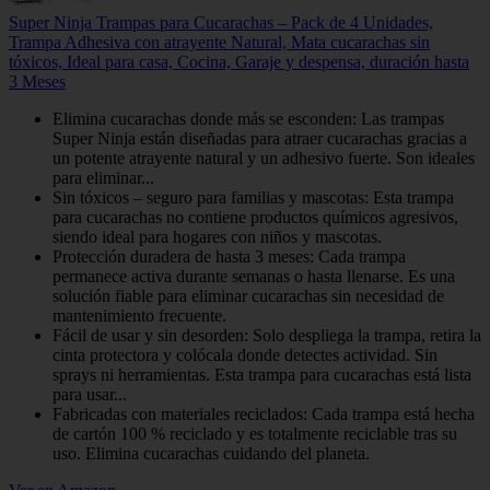
Super Ninja Trampas para Cucarachas – Pack de 4 Unidades,
Trampa Adhesiva con atrayente Natural, Mata cucarachas sin
tóxicos, Ideal para casa, Cocina, Garaje y despensa, duración hasta
3 Meses
Elimina cucarachas donde más se esconden: Las trampas
Super Ninja están diseñadas para atraer cucarachas gracias a
un potente atrayente natural y un adhesivo fuerte. Son ideales
para eliminar...
Sin tóxicos – seguro para familias y mascotas: Esta trampa
para cucarachas no contiene productos químicos agresivos,
siendo ideal para hogares con niños y mascotas.
Protección duradera de hasta 3 meses: Cada trampa
permanece activa durante semanas o hasta llenarse. Es una
solución fiable para eliminar cucarachas sin necesidad de
mantenimiento frecuente.
Fácil de usar y sin desorden: Solo despliega la trampa, retira la
cinta protectora y colócala donde detectes actividad. Sin
sprays ni herramientas. Esta trampa para cucarachas está lista
para usar...
Fabricadas con materiales reciclados: Cada trampa está hecha
de cartón 100 % reciclado y es totalmente reciclable tras su
uso. Elimina cucarachas cuidando del planeta.