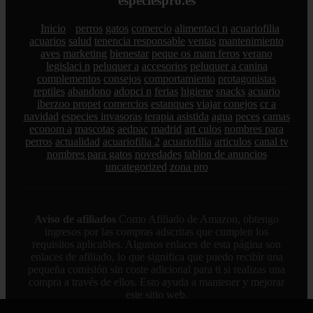
especiespro.es
Inicio
perros
gatos
comercio
alimentaci n
acuariofilia
acuarios
salud
tenencia responsable
ventas
mantenimiento
aves
marketing
bienestar
peque os mam feros
verano
legislaci n
peluquer a
accesorios
peluquer a canina
complementos
consejos
comportamiento
protagonistas
reptiles
abandono
adopci n
ferias
higiene
snacks
acuario
iberzoo propet
comercios
estanques
viajar
conejos
cr a
navidad
especies invasoras
terapia asistida
agua
peces
camas
econom a
mascotas
aedpac
madrid
art culos
nombres para
perros
actualidad
acuariofilia 2
acuariofilia
articulos
canal tv
nombres para gatos
novedades
tablon de anuncios
uncategorized
zona pro
Aviso de afiliados
Como Afiliado de Amazon, obtengo
ingresos por las compras adscritas que cumplen los
requisitos aplicables. Algunos enlaces de esta página son
enlaces de afiliado, lo que significa que puedo recibir una
pequeña comisión sin coste adicional para ti si realizas una
compra a través de ellos. Esto ayuda a mantener y mejorar
este sitio web.