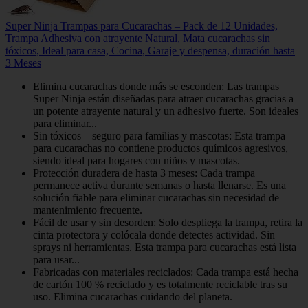
Super Ninja Trampas para Cucarachas – Pack de 12 Unidades,
Trampa Adhesiva con atrayente Natural, Mata cucarachas sin
tóxicos, Ideal para casa, Cocina, Garaje y despensa, duración hasta
3 Meses
Elimina cucarachas donde más se esconden: Las trampas
Super Ninja están diseñadas para atraer cucarachas gracias a
un potente atrayente natural y un adhesivo fuerte. Son ideales
para eliminar...
Sin tóxicos – seguro para familias y mascotas: Esta trampa
para cucarachas no contiene productos químicos agresivos,
siendo ideal para hogares con niños y mascotas.
Protección duradera de hasta 3 meses: Cada trampa
permanece activa durante semanas o hasta llenarse. Es una
solución fiable para eliminar cucarachas sin necesidad de
mantenimiento frecuente.
Fácil de usar y sin desorden: Solo despliega la trampa, retira la
cinta protectora y colócala donde detectes actividad. Sin
sprays ni herramientas. Esta trampa para cucarachas está lista
para usar...
Fabricadas con materiales reciclados: Cada trampa está hecha
de cartón 100 % reciclado y es totalmente reciclable tras su
uso. Elimina cucarachas cuidando del planeta.