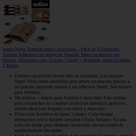
Super Ninja Trampas para Cucarachas – Pack de 4 Unidades,
Trampa Adhesiva con atrayente Natural, Mata cucarachas sin
tóxicos, Ideal para casa, Cocina, Garaje y despensa, duración hasta
3 Meses
Elimina cucarachas donde más se esconden: Las trampas
Super Ninja están diseñadas para atraer cucarachas gracias a
un potente atrayente natural y un adhesivo fuerte. Son ideales
para eliminar...
Sin tóxicos – seguro para familias y mascotas: Esta trampa
para cucarachas no contiene productos químicos agresivos,
siendo ideal para hogares con niños y mascotas.
Protección duradera de hasta 3 meses: Cada trampa
permanece activa durante semanas o hasta llenarse. Es una
solución fiable para eliminar cucarachas sin necesidad de
mantenimiento frecuente.
Fácil de usar y sin desorden: Solo despliega la trampa, retira la