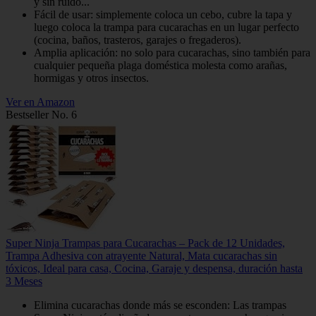
y sin ruido...
Fácil de usar: simplemente coloca un cebo, cubre la tapa y
luego coloca la trampa para cucarachas en un lugar perfecto
(cocina, baños, trasteros, garajes o fregaderos).
Amplia aplicación: no solo para cucarachas, sino también para
cualquier pequeña plaga doméstica molesta como arañas,
hormigas y otros insectos.
Ver en Amazon
Bestseller No. 6
Super Ninja Trampas para Cucarachas – Pack de 12 Unidades,
Trampa Adhesiva con atrayente Natural, Mata cucarachas sin
tóxicos, Ideal para casa, Cocina, Garaje y despensa, duración hasta
3 Meses
Elimina cucarachas donde más se esconden: Las trampas