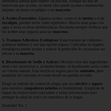
alternativa natural para repeler cucarachas. Aunque no son un
insecticida por sí solas, su fuerte olor puede ayudar a mantenerlas
alejadas sin poner en peligro a tus
mascotas
.
4.
Aceites Esenciales
:
Algunos aceites, como el de
menta
o el de
eucalipto
, pueden servir como repelentes. Mezcla unas gotas con
agua y rocía en áreas problemáticas. Recuerda siempre verificar que
los aceites sean seguros para tus
mascotas
.
5.
Trampas Adhesivas Ecológicas
:
Estas trampas no contienen
químicos dañinos y son una opción segura. Colocarlas en lugares
estratégicos puede ayudar a reducir la población de cucarachas sin
afectar a tu
mascota
.
6.
Bicarbonato de Sodio y Azúcar
:
Mezclar estos dos ingredientes
atrae a las cucarachas y, al mismo tiempo, el bicarbonato actúa como
un veneno natural. Esta mezcla es segura para los
animales
, pero
asegúrate de colocarla en zonas donde no puedan acceder.
Elegir un método de control de plagas que sea
efectivo
y
seguro
para nuestros
compañeros peludos
es fundamental. Asegúrate de
seguir las instrucciones adecuadas y tomar precauciones para
proteger la salud de todos los miembros de tu hogar.
Bestseller No. 1