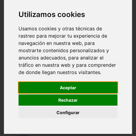
comportamiento
protagonistas
Utilizamos cookies
reptiles
abandono
adopci n
Usamos cookies y otras técnicas de
ferias
rastreo para mejorar tu experiencia de
higiene
navegación en nuestra web, para
snacks
acuario
mostrarte contenidos personalizados y
iberzoo propet
anuncios adecuados, para analizar el
comercios
tráfico en nuestra web y para comprender
estanques
viajar
de donde llegan nuestros visitantes.
conejos
cr a
navidad
Aceptar
especies invasoras
terapia asistida
Rechazar
agua
peces
Configurar
camas
econom a
mascotas
aedpac