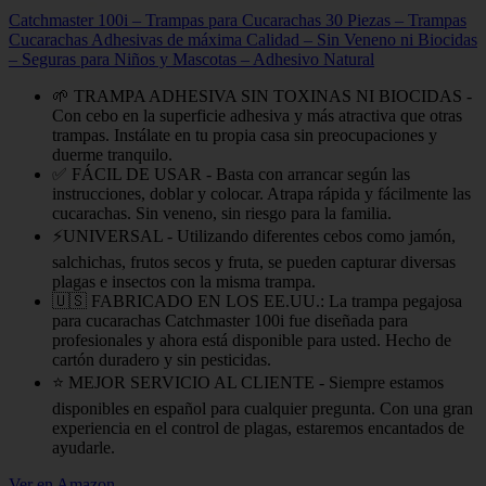
Catchmaster 100i – Trampas para Cucarachas 30 Piezas – Trampas
Cucarachas Adhesivas de máxima Calidad – Sin Veneno ni Biocidas
– Seguras para Niños y Mascotas – Adhesivo Natural
🌱 TRAMPA ADHESIVA SIN TOXINAS NI BIOCIDAS -
Con cebo en la superficie adhesiva y más atractiva que otras
trampas. Instálate en tu propia casa sin preocupaciones y
duerme tranquilo.
✅ FÁCIL DE USAR - Basta con arrancar según las
instrucciones, doblar y colocar. Atrapa rápida y fácilmente las
cucarachas. Sin veneno, sin riesgo para la familia.
⚡️UNIVERSAL - Utilizando diferentes cebos como jamón,
salchichas, frutos secos y fruta, se pueden capturar diversas
plagas e insectos con la misma trampa.
🇺🇸 FABRICADO EN LOS EE.UU.: La trampa pegajosa
para cucarachas Catchmaster 100i fue diseñada para
profesionales y ahora está disponible para usted. Hecho de
cartón duradero y sin pesticidas.
⭐️ MEJOR SERVICIO AL CLIENTE - Siempre estamos
disponibles en español para cualquier pregunta. Con una gran
experiencia en el control de plagas, estaremos encantados de
ayudarle.
Ver en Amazon