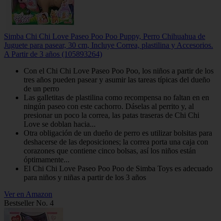
Simba Chi Chi Love Paseo Poo Poo Puppy, Perro Chihuahua de
Juguete para pasear, 30 cm, Incluye Correa, plastilina y Accesorios.
A Partir de 3 años (105893264)
Con el Chi Chi Love Paseo Poo Poo, los niños a partir de los
tres años pueden pasear y asumir las tareas típicas del dueño
de un perro
Las galletitas de plastilina como recompensa no faltan en en
ningún paseo con este cachorro. Dáselas al perrito y, al
presionar un poco la correa, las patas traseras de Chi Chi
Love se doblan hacia...
Otra obligación de un dueño de perro es utilizar bolsitas para
deshacerse de las deposiciones; la correa porta una caja con
corazones que contiene cinco bolsas, así los niños están
óptimamente...
El Chi Chi Love Paseo Poo Poo de Simba Toys es adecuado
para niños y niñas a partir de los 3 años
Ver en Amazon
Bestseller No. 4