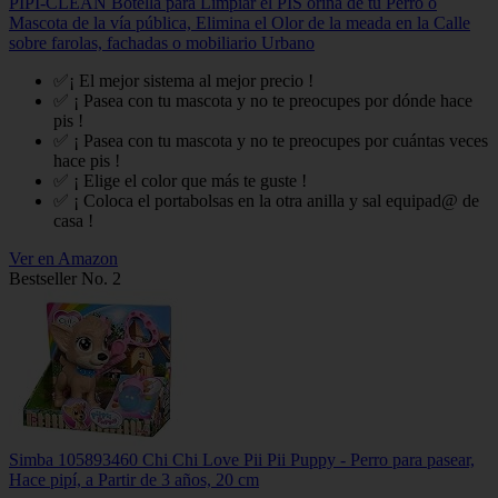
PIPI-CLEAN Botella para Limpiar el PIS orina de tu Perro o
Mascota de la vía pública, Elimina el Olor de la meada en la Calle
sobre farolas, fachadas o mobiliario Urbano
✅¡ El mejor sistema al mejor precio !
✅ ¡ Pasea con tu mascota y no te preocupes por dónde hace
pis !
✅ ¡ Pasea con tu mascota y no te preocupes por cuántas veces
hace pis !
✅ ¡ Elige el color que más te guste !
✅ ¡ Coloca el portabolsas en la otra anilla y sal equipad@ de
casa !
Ver en Amazon
Bestseller No. 2
Simba 105893460 Chi Chi Love Pii Pii Puppy - Perro para pasear,
Hace pipí, a Partir de 3 años, 20 cm