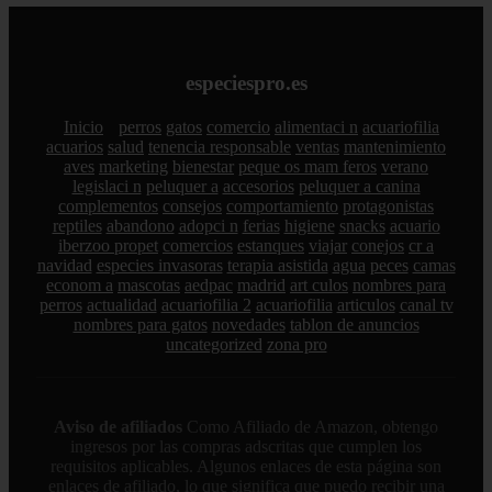
especiespro.es
Inicio
perros
gatos
comercio
alimentaci n
acuariofilia
acuarios
salud
tenencia responsable
ventas
mantenimiento
aves
marketing
bienestar
peque os mam feros
verano
legislaci n
peluquer a
accesorios
peluquer a canina
complementos
consejos
comportamiento
protagonistas
reptiles
abandono
adopci n
ferias
higiene
snacks
acuario
iberzoo propet
comercios
estanques
viajar
conejos
cr a
navidad
especies invasoras
terapia asistida
agua
peces
camas
econom a
mascotas
aedpac
madrid
art culos
nombres para
perros
actualidad
acuariofilia 2
acuariofilia
articulos
canal tv
nombres para gatos
novedades
tablon de anuncios
uncategorized
zona pro
Aviso de afiliados
Como Afiliado de Amazon, obtengo
ingresos por las compras adscritas que cumplen los
requisitos aplicables. Algunos enlaces de esta página son
enlaces de afiliado, lo que significa que puedo recibir una