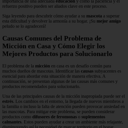
importancia de una adecuada
educación
y cómo la paciencia y el
refuerzo positivo pueden ser aliados clave en este proceso.
Siga leyendo para descubrir cómo ayudar a su
mascota
a superar
esta dificultad y devolver la armonía a su hogar. ¡Su
mejor amigo
peludo se lo agradecerá!
Causas Comunes del Problema de
Micción en Casa y Cómo Elegir los
Mejores Productos para Solucionarlo
El problema de la
micción
en casa es un desafío común para
muchos dueños de mascotas. Identificar las
causas
subyacentes es
esencial para abordar esta situación de manera efectiva. A
continuación, se presentan algunas de las causas más comunes y
productos recomendados para solucionarlo.
Una de las principales causas de la micción inapropiada puede ser el
estrés
. Los cambios en el entorno, la llegada de nuevos miembros a
la familia o incluso la falta de atención pueden provocar ansiedad en
las mascotas. Para mitigar este problema, se pueden considerar
productos como
difusores de feromonas
o
suplementos
calmantes
. Estos pueden ayudar a crear un ambiente más relajante,
disminuyendo así la necesidad de marcar territorio en el hogar.