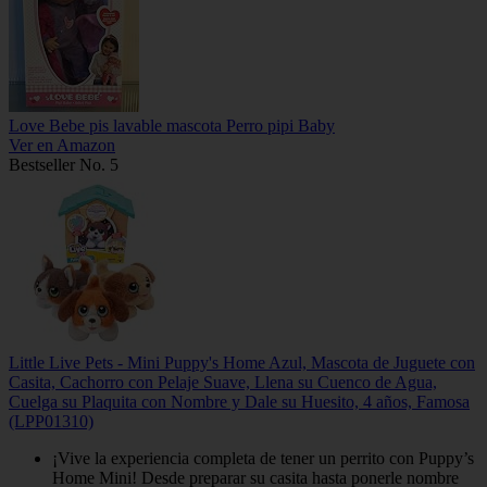
Love Bebe pis lavable mascota Perro pipi Baby
Ver en Amazon
Bestseller No. 5
Little Live Pets - Mini Puppy's Home Azul, Mascota de Juguete con
Casita, Cachorro con Pelaje Suave, Llena su Cuenco de Agua,
Cuelga su Plaquita con Nombre y Dale su Huesito, 4 años, Famosa
(LPP01310)
¡Vive la experiencia completa de tener un perrito con Puppy’s
Home Mini! Desde preparar su casita hasta ponerle nombre