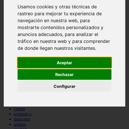
comportamiento
Usamos cookies y otras técnicas de
protagonistas
rastreo para mejorar tu experiencia de
reptiles
navegación en nuestra web, para
abandono
adopci n
mostrarte contenidos personalizados y
ferias
anuncios adecuados, para analizar el
higiene
tráfico en nuestra web y para comprender
snacks
acuario
de donde llegan nuestros visitantes.
iberzoo propet
comercios
estanques
Aceptar
viajar
conejos
Rechazar
cr a
navidad
Configurar
especies invasoras
terapia asistida
agua
peces
camas
econom a
mascotas
aedpac