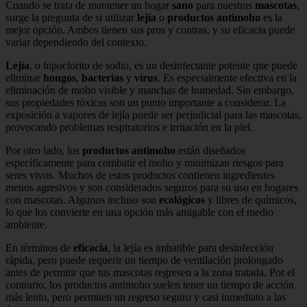
Cuando se trata de mantener un hogar
sano
para nuestras
mascotas
,
surge la pregunta de si utilizar
lejía
o
productos antimoho
es la
mejor opción. Ambos tienen sus pros y contras, y su eficacia puede
variar dependiendo del contexto.
Lejía
, o hipoclorito de sodio, es un desinfectante potente que puede
eliminar
hongos
,
bacterias
y
virus
. Es especialmente efectiva en la
eliminación de moho visible y manchas de humedad. Sin embargo,
sus propiedades tóxicas son un punto importante a considerar. La
exposición a vapores de lejía puede ser perjudicial para las mascotas,
provocando problemas respiratorios e irritación en la piel.
Por otro lado, los
productos antimoho
están diseñados
específicamente para combatir el moho y minimizan riesgos para
seres vivos. Muchos de estos productos contienen ingredientes
menos agresivos y son considerados seguros para su uso en hogares
con mascotas. Algunos incluso son
ecológicos
y libres de químicos,
lo que los convierte en una opción más amigable con el medio
ambiente.
En términos de
eficacia
, la lejía es imbatible para desinfección
rápida, pero puede requerir un tiempo de ventilación prolongado
antes de permitir que tus mascotas regresen a la zona tratada. Por el
contrario, los productos antimoho suelen tener un tiempo de acción
más lento, pero permiten un regreso seguro y casi inmediato a las