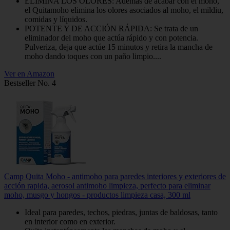
ELIMINA LOS OLORES: Además de acabar con el moho,
el Quitamoho elimina los olores asociados al moho, el mildiu,
comidas y líquidos.
POTENTE Y DE ACCIÓN RÁPIDA: Se trata de un
eliminador del moho que actúa rápido y con potencia.
Pulveriza, deja que actúe 15 minutos y retira la mancha de
moho dando toques con un paño limpio....
Ver en Amazon
Bestseller No. 4
Camp Quita Moho - antimoho para paredes interiores y exteriores de
acción rapida, aerosol antimoho limpieza, perfecto para eliminar
moho, musgo y hongos - productos limpieza casa, 300 ml
Ideal para paredes, techos, piedras, juntas de baldosas, tanto
en interior como en exterior.