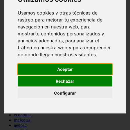
comportamiento
protagonistas
Usamos cookies y otras técnicas de
reptiles
rastreo para mejorar tu experiencia de
abandono
adopci n
navegación en nuestra web, para
ferias
mostrarte contenidos personalizados y
higiene
anuncios adecuados, para analizar el
snacks
acuario
tráfico en nuestra web y para comprender
iberzoo propet
de donde llegan nuestros visitantes.
comercios
estanques
viajar
Aceptar
conejos
cr a
Rechazar
navidad
especies invasoras
Configurar
terapia asistida
agua
peces
camas
econom a
mascotas
aedpac