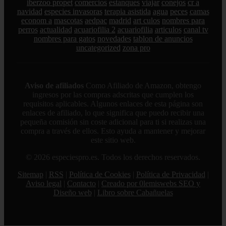
iberzoo propet
comercios
estanques
viajar
conejos
cr a
navidad
especies invasoras
terapia asistida
agua
peces
camas
econom a
mascotas
aedpac
madrid
art culos
nombres para
perros
actualidad
acuariofilia 2
acuariofilia
articulos
canal tv
nombres para gatos
novedades
tablon de anuncios
uncategorized
zona pro
Aviso de afiliados
Como Afiliado de Amazon, obtengo
ingresos por las compras adscritas que cumplen los
requisitos aplicables. Algunos enlaces de esta página son
enlaces de afiliado, lo que significa que puedo recibir una
pequeña comisión sin coste adicional para ti si realizas una
compra a través de ellos. Esto ayuda a mantener y mejorar
este sitio web.
© 2026 especiespro.es. Todos los derechos reservados.
Sitemap
|
RSS
|
Política de Cookies
|
Política de Privacidad
|
Aviso legal
|
Contacto
|
Creado por 0lemiswebs SEO y
Diseño web
|
Libro sobre Cabañuelas