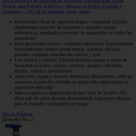
HG Eliminador de Manchas de Humedad, Limpiador de Juntas
Negras para Paredes, Azulejos y Silicona en Baños, Cocinas y
Exteriores – 500 ml (el embalaje puede variar)
Eliminación eficaz de manchas negras y humedad: Elimina
rápidamente manchas de humedad y manchas negras
antiestéticas, ayudando a prevenir su reaparición sin dañar las
superficies
Ideal para juntas negras y múltiples superficies: Especialmente
formulado para limpiar juntas negras, azulejos, silicona,
paredes, ventanas, muebles de exterior y más
Uso interior y exterior: Elimina manchas negras y restos de
humedad en baños, cocinas, piscinas, garajes, cobertizos,
duchas, saunas e invernaderos
Aplicación rápida y sencilla: Pulverizar directamente sobre las
manchas; su práctico formato en spray evita salpicaduras en
superficies delicadas
Marca experta en limpieza desde hace más de 50 años: HG
lleva más de cinco décadas desarrollando soluciones eficaces
para el cuidado y la limpieza del hogar
Ver en Amazon
Bestseller No. 2