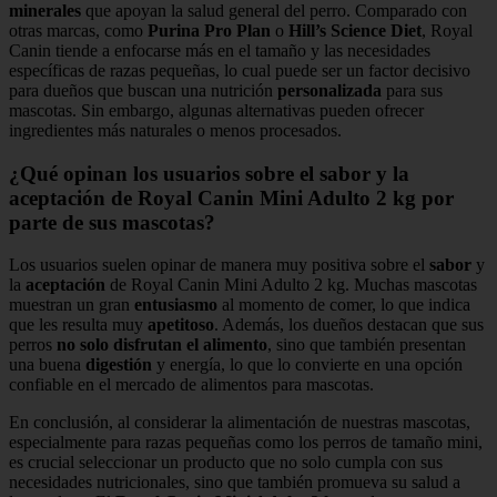
minerales
que apoyan la salud general del perro. Comparado con
otras marcas, como
Purina Pro Plan
o
Hill’s Science Diet
, Royal
Canin tiende a enfocarse más en el tamaño y las necesidades
específicas de razas pequeñas, lo cual puede ser un factor decisivo
para dueños que buscan una nutrición
personalizada
para sus
mascotas. Sin embargo, algunas alternativas pueden ofrecer
ingredientes más naturales o menos procesados.
¿Qué opinan los usuarios sobre el sabor y la
aceptación de Royal Canin Mini Adulto 2 kg por
parte de sus mascotas?
Los usuarios suelen opinar de manera muy positiva sobre el
sabor
y
la
aceptación
de Royal Canin Mini Adulto 2 kg. Muchas mascotas
muestran un gran
entusiasmo
al momento de comer, lo que indica
que les resulta muy
apetitoso
. Además, los dueños destacan que sus
perros
no solo disfrutan el alimento
, sino que también presentan
una buena
digestión
y energía, lo que lo convierte en una opción
confiable en el mercado de alimentos para mascotas.
En conclusión, al considerar la alimentación de nuestras mascotas,
especialmente para razas pequeñas como los perros de tamaño mini,
es crucial seleccionar un producto que no solo cumpla con sus
necesidades nutricionales, sino que también promueva su salud a