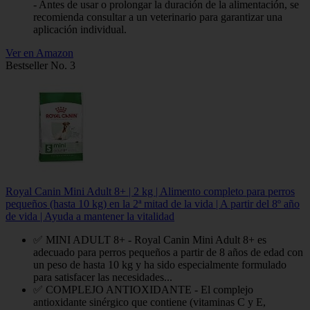
- Antes de usar o prolongar la duración de la alimentación, se
recomienda consultar a un veterinario para garantizar una
aplicación individual.
Ver en Amazon
Bestseller No. 3
Royal Canin Mini Adult 8+ | 2 kg | Alimento completo para perros
pequeños (hasta 10 kg) en la 2ª mitad de la vida | A partir del 8º año
de vida | Ayuda a mantener la vitalidad
✅ MINI ADULT 8+ - Royal Canin Mini Adult 8+ es
adecuado para perros pequeños a partir de 8 años de edad con
un peso de hasta 10 kg y ha sido especialmente formulado
para satisfacer las necesidades...
✅ COMPLEJO ANTIOXIDANTE - El complejo
antioxidante sinérgico que contiene (vitaminas C y E,