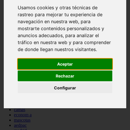
comportamiento
Usamos cookies y otras técnicas de
protagonistas
rastreo para mejorar tu experiencia de
reptiles
abandono
navegación en nuestra web, para
adopci n
mostrarte contenidos personalizados y
ferias
anuncios adecuados, para analizar el
higiene
snacks
tráfico en nuestra web y para comprender
acuario
de donde llegan nuestros visitantes.
iberzoo propet
comercios
estanques
Aceptar
viajar
conejos
Rechazar
cr a
navidad
Configurar
especies invasoras
terapia asistida
agua
peces
camas
econom a
mascotas
aedpac