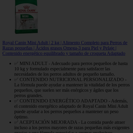
Royal Canin Mini Adult | 2 kg | Alimento Completo para Perros de
Razas pequeñas | Ácidos grasos Omega-3 para Piel y Pelaje |
Contenido energético equilibrado y tamaño de croqueta Adaptado
✅ MINI ADULT - Adecuado para perros pequeños de hasta
10 kg y formulado especialmente para satisfacer las
necesidades de los perros adultos de pequeño tamaño.
✅ CONTENIDO NUTRICIONAL PERSONALIZADO -
La fórmula puede ayudar a mantener la vitalidad de los perros
pequeños, que suelen ser más enérgicos y ágiles que los
perros grandes.
✅ CONTENIDO ENERGÉTICO ADAPTADO - Además,
el contenido energético adaptado de Royal Canin Mini Adult
puede ayudar a los perros pequeños a mantener un peso
óptimo.
✅ ACEPTACIÓN MEJORADA - La comida puede atraer
incluso a los perros mayores de razas pequeñas más exigentes
gracias a una fórmula especial y a aromas exclusivos