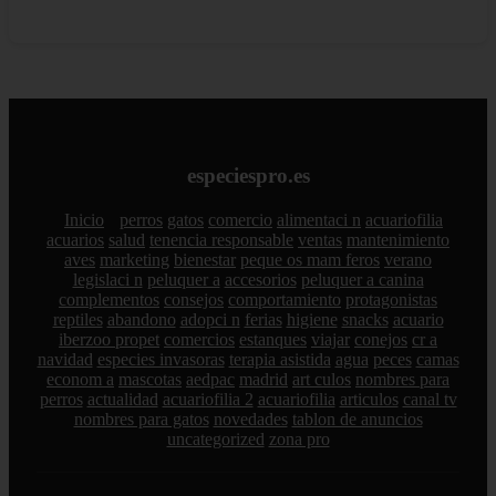
especiespro.es
Inicio
perros
gatos
comercio
alimentaci n
acuariofilia
acuarios
salud
tenencia responsable
ventas
mantenimiento
aves
marketing
bienestar
peque os mam feros
verano
legislaci n
peluquer a
accesorios
peluquer a canina
complementos
consejos
comportamiento
protagonistas
reptiles
abandono
adopci n
ferias
higiene
snacks
acuario
iberzoo propet
comercios
estanques
viajar
conejos
cr a
navidad
especies invasoras
terapia asistida
agua
peces
camas
econom a
mascotas
aedpac
madrid
art culos
nombres para
perros
actualidad
acuariofilia 2
acuariofilia
articulos
canal tv
nombres para gatos
novedades
tablon de anuncios
uncategorized
zona pro