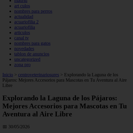
madrid
art culos
nombres para perros
actualidad
acuariofilia 2
acuariofilia
articulos
canal tv
nombres para gatos
novedades
tablon de anuncios
uncategorized
zona pro
Inicio
>
centroveterinariosures
>
Explorando la Laguna de los
Pájaros: Mejores Accesorios para Mascotas en Tu Aventura al Aire
Libre
Explorando la Laguna de los Pájaros:
Mejores Accesorios para Mascotas en Tu
Aventura al Aire Libre
📅 30/05/2026