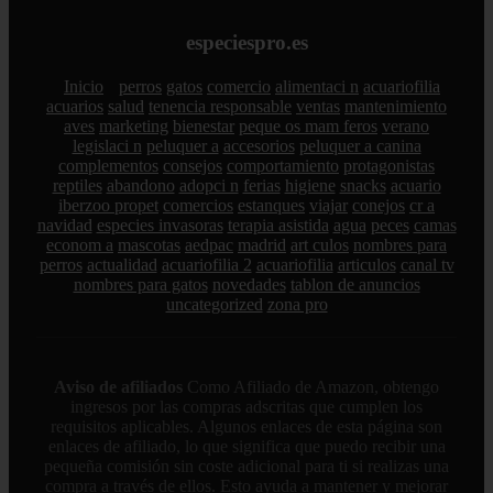
especiespro.es
Inicio
perros
gatos
comercio
alimentaci n
acuariofilia
acuarios
salud
tenencia responsable
ventas
mantenimiento
aves
marketing
bienestar
peque os mam feros
verano
legislaci n
peluquer a
accesorios
peluquer a canina
complementos
consejos
comportamiento
protagonistas
reptiles
abandono
adopci n
ferias
higiene
snacks
acuario
iberzoo propet
comercios
estanques
viajar
conejos
cr a
navidad
especies invasoras
terapia asistida
agua
peces
camas
econom a
mascotas
aedpac
madrid
art culos
nombres para
perros
actualidad
acuariofilia 2
acuariofilia
articulos
canal tv
nombres para gatos
novedades
tablon de anuncios
uncategorized
zona pro
Aviso de afiliados
Como Afiliado de Amazon, obtengo
ingresos por las compras adscritas que cumplen los
requisitos aplicables. Algunos enlaces de esta página son
enlaces de afiliado, lo que significa que puedo recibir una
pequeña comisión sin coste adicional para ti si realizas una
compra a través de ellos. Esto ayuda a mantener y mejorar