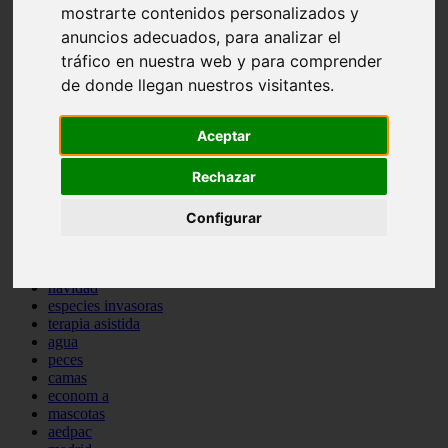
mostrarte contenidos personalizados y
comportamiento
protagonistas
anuncios adecuados, para analizar el
reptiles
tráfico en nuestra web y para comprender
abandono
de donde llegan nuestros visitantes.
adopci n
ferias
higiene
Aceptar
snacks
acuario
Rechazar
iberzoo propet
comercios
estanques
Configurar
viajar
conejos
cr a
navidad
especies invasoras
terapia asistida
agua
peces
camas
econom a
mascotas
aedpac