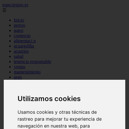
especiespro.es
☰
Inicio
perros
gatos
comercio
alimentaci n
acuariofilia
acuarios
salud
tenencia responsable
ventas
mantenimiento
aves
marketing
bienestar
peque os mam feros
Utilizamos cookies
verano
legislaci n
peluquer a
Usamos cookies y otras técnicas de
accesorios
peluquer a canina
rastreo para mejorar tu experiencia de
complementos
navegación en nuestra web, para
consejos