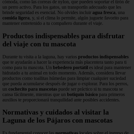
cómoda, como las correas de nylon, que pueden soportar el tirón de
un perro activo. Para los gatos, un transportín adecuado que les
brinde seguridad es esencial. No olvides incluir
agua fresca
, una
comida ligera
, y, si el clima lo permite, algún juguete favorito para
mantener entretenido a tu compañero durante el viaje.
Productos indispensables para disfrutar
del viaje con tu mascota
Durante tu visita a la laguna, hay varios
productos indispensables
que te ayudarán a hacer la experiencia más placentera tanto para ti
como para tu mascota. Un
bebedero portátil
es ideal para mantener
hidratado a tu animal en todo momento. Además, considera llevar
productos como toallitas húmedas para limpiar cualquier suciedad
que pueda acumularse después de jugar o explorar. Para los perros,
un
cochecito para mascotas
puede ser práctico si tu mascota se
cansa fácilmente, mientras que un
botiquín básico
para primeros
auxilios te proporcionará tranquilidad ante posibles accidentes.
Normativas y cuidados al visitar la
Laguna de los Pájaros con mascotas
Es fundamental conocer las
normativas
locales sobre el ingreso de