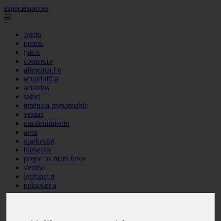
especiespro.es
☰
Inicio
perros
gatos
comercio
alimentaci n
acuariofilia
acuarios
salud
tenencia responsable
ventas
mantenimiento
aves
marketing
bienestar
peque os mam feros
verano
legislaci n
peluquer a
accesorios
peluquer a canina
complementos
consejos