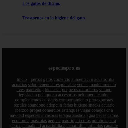
Los gatos de dEmo.
Trastornos en la higiene del gato
especiespro.es
Inicio
perros
gatos
comercio
alimentaci n
acuariofilia
acuarios
salud
tenencia responsable
ventas
mantenimiento
aves
marketing
bienestar
peque os mam feros
verano
legislaci n
peluquer a
accesorios
peluquer a canina
complementos
consejos
comportamiento
protagonistas
reptiles
abandono
adopci n
ferias
higiene
snacks
acuario
iberzoo propet
comercios
estanques
viajar
conejos
cr a
navidad
especies invasoras
terapia asistida
agua
peces
camas
econom a
mascotas
aedpac
madrid
art culos
nombres para
perros
actualidad
acuariofilia 2
acuariofilia
articulos
canal tv