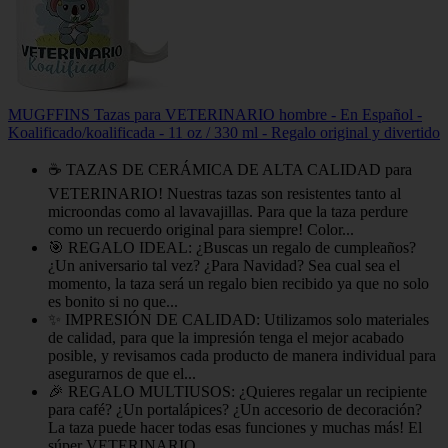
MUGFFINS Tazas para VETERINARIO hombre - En Español -
Koalificado/koalificada - 11 oz / 330 ml - Regalo original y divertido
☕ TAZAS DE CERÁMICA DE ALTA CALIDAD para
VETERINARIO! Nuestras tazas son resistentes tanto al
microondas como al lavavajillas. Para que la taza perdure
como un recuerdo original para siempre! Color...
🎯 REGALO IDEAL: ¿Buscas un regalo de cumpleaños?
¿Un aniversario tal vez? ¿Para Navidad? Sea cual sea el
momento, la taza será un regalo bien recibido ya que no solo
es bonito si no que...
✨ IMPRESIÓN DE CALIDAD: Utilizamos solo materiales
de calidad, para que la impresión tenga el mejor acabado
posible, y revisamos cada producto de manera individual para
asegurarnos de que el...
🎉 REGALO MULTIUSOS: ¿Quieres regalar un recipiente
para café? ¿Un portalápices? ¿Un accesorio de decoración?
La taza puede hacer todas esas funciones y muchas más! El
súper VETERINARIO...