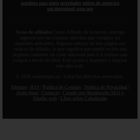
nombres para gatos
novedades
tablon de anuncios
uncategorized
zona pro
Aviso de afiliados
Como Afiliado de Amazon, obtengo
ingresos por las compras adscritas que cumplen los
requisitos aplicables. Algunos enlaces de esta página son
enlaces de afiliado, lo que significa que puedo recibir una
pequeña comisión sin coste adicional para ti si realizas una
compra a través de ellos. Esto ayuda a mantener y mejorar
este sitio web.
© 2026 especiespro.es. Todos los derechos reservados.
Sitemap
|
RSS
|
Política de Cookies
|
Política de Privacidad
|
Aviso legal
|
Contacto
|
Creado por 0lemiswebs SEO y
Diseño web
|
Libro sobre Cabañuelas