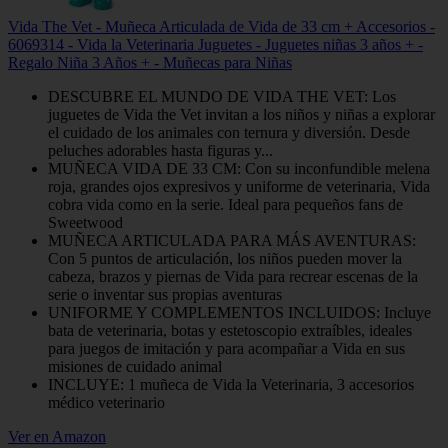
Vida The Vet - Muñeca Articulada de Vida de 33 cm + Accesorios -
6069314 - Vida la Veterinaria Juguetes - Juguetes niñas 3 años + -
Regalo Niña 3 Años + - Muñecas para Niñas
DESCUBRE EL MUNDO DE VIDA THE VET: Los
juguetes de Vida the Vet invitan a los niños y niñas a explorar
el cuidado de los animales con ternura y diversión. Desde
peluches adorables hasta figuras y...
MUÑECA VIDA DE 33 CM: Con su inconfundible melena
roja, grandes ojos expresivos y uniforme de veterinaria, Vida
cobra vida como en la serie. Ideal para pequeños fans de
Sweetwood
MUÑECA ARTICULADA PARA MÁS AVENTURAS:
Con 5 puntos de articulación, los niños pueden mover la
cabeza, brazos y piernas de Vida para recrear escenas de la
serie o inventar sus propias aventuras
UNIFORME Y COMPLEMENTOS INCLUIDOS: Incluye
bata de veterinaria, botas y estetoscopio extraíbles, ideales
para juegos de imitación y para acompañar a Vida en sus
misiones de cuidado animal
INCLUYE: 1 muñeca de Vida la Veterinaria, 3 accesorios
médico veterinario
Ver en Amazon