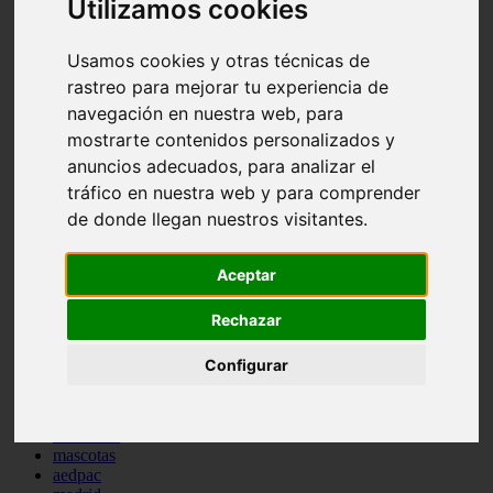
Utilizamos cookies
comportamiento
protagonistas
Usamos cookies y otras técnicas de
reptiles
abandono
rastreo para mejorar tu experiencia de
adopci n
navegación en nuestra web, para
ferias
mostrarte contenidos personalizados y
higiene
snacks
anuncios adecuados, para analizar el
acuario
tráfico en nuestra web y para comprender
iberzoo propet
de donde llegan nuestros visitantes.
comercios
estanques
viajar
Aceptar
conejos
cr a
navidad
Rechazar
especies invasoras
terapia asistida
Configurar
agua
peces
camas
econom a
mascotas
aedpac