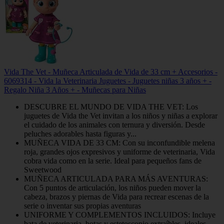
Vida The Vet - Muñeca Articulada de Vida de 33 cm + Accesorios -
6069314 - Vida la Veterinaria Juguetes - Juguetes niñas 3 años + -
Regalo Niña 3 Años + - Muñecas para Niñas
DESCUBRE EL MUNDO DE VIDA THE VET: Los
juguetes de Vida the Vet invitan a los niños y niñas a explorar
el cuidado de los animales con ternura y diversión. Desde
peluches adorables hasta figuras y...
MUÑECA VIDA DE 33 CM: Con su inconfundible melena
roja, grandes ojos expresivos y uniforme de veterinaria, Vida
cobra vida como en la serie. Ideal para pequeños fans de
Sweetwood
MUÑECA ARTICULADA PARA MÁS AVENTURAS:
Con 5 puntos de articulación, los niños pueden mover la
cabeza, brazos y piernas de Vida para recrear escenas de la
serie o inventar sus propias aventuras
UNIFORME Y COMPLEMENTOS INCLUIDOS: Incluye
bata de veterinaria, botas y estetoscopio extraíbles, ideales