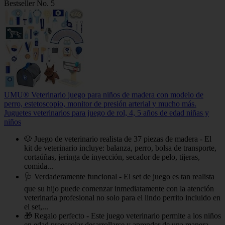
Bestseller No. 5
UMU® Veterinario juego para niños de madera con modelo de
perro, estetoscopio, monitor de presión arterial y mucho más.
Juguetes veterinarios para juego de rol, 4, 5 años de edad niñas y
niños
🐶 Juego de veterinario realista de 37 piezas de madera - El
kit de veterinario incluye: balanza, perro, bolsa de transporte,
cortaúñas, jeringa de inyección, secador de pelo, tijeras,
comida...
🩺 Verdaderamente funcional - El set de juego es tan realista
que su hijo puede comenzar inmediatamente con la atención
veterinaria profesional no solo para el lindo perrito incluido en
el set,...
🎁 Regalo perfecto - Este juego veterinario permite a los niños
en edad preescolar desarrollarse y aprender de una manera