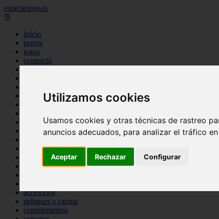
especiespro.es
☰
Inicio
perros
gatos
comercio
alimentaci n
acuariofilia
acuarios
Utilizamos cookies
salud
tenencia responsable
ventas
Usamos cookies y otras técnicas de rastreo pa
mantenimiento
aves
anuncios adecuados, para analizar el tráfico e
marketing
bienestar
Aceptar
Rechazar
Configurar
peque os mam feros
verano
legislaci n
peluquer a
accesorios
peluquer a canina
complementos
consejos