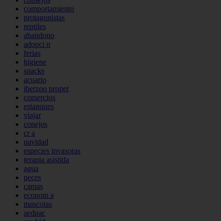
comportamiento
protagonistas
reptiles
abandono
adopci n
ferias
higiene
snacks
acuario
iberzoo propet
comercios
estanques
viajar
conejos
cr a
navidad
especies invasoras
terapia asistida
agua
peces
camas
econom a
mascotas
aedpac