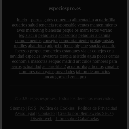
especiespro.es
Inicio
perros
gatos
comercio
alimentaci n
acuariofilia
acuarios
salud
tenencia responsable
ventas
mantenimiento
aves
marketing
bienestar
peque os mam feros
verano
legislaci n
peluquer a
accesorios
peluquer a canina
complementos
consejos
comportamiento
protagonistas
reptiles
abandono
adopci n
ferias
higiene
snacks
acuario
iberzoo propet
comercios
estanques
viajar
conejos
cr a
navidad
especies invasoras
terapia asistida
agua
peces
camas
econom a
mascotas
aedpac
madrid
art culos
nombres para
perros
actualidad
acuariofilia 2
acuariofilia
articulos
canal tv
nombres para gatos
novedades
tablon de anuncios
uncategorized
zona pro
© 2026 especiespro.es. Todos los derechos reservados.
Sitemap
|
RSS
|
Política de Cookies
|
Política de Privacidad
|
Aviso legal
|
Contacto
|
Creado por 0lemiswebs SEO y
Diseño web
|
Libro sobre Cabañuelas