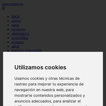
especiespro.es
☰
Inicio
perros
gatos
comercio
alimentaci n
acuariofilia
acuarios
salud
tenencia responsable
ventas
mantenimiento
aves
Utilizamos cookies
marketing
bienestar
peque os mam feros
Usamos cookies y otras técnicas de
verano
rastreo para mejorar tu experiencia de
legislaci n
peluquer a
navegación en nuestra web, para
accesorios
mostrarte contenidos personalizados y
peluquer a canina
anuncios adecuados, para analizar el
complementos
consejos