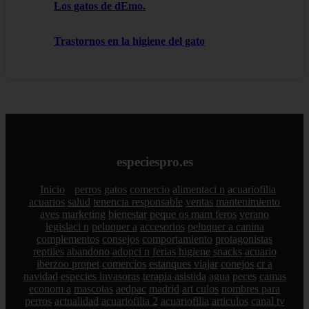
Los gatos de dEmo.
Trastornos en la higiene del gato
especiespro.es
Inicio
perros
gatos
comercio
alimentaci n
acuariofilia
acuarios
salud
tenencia responsable
ventas
mantenimiento
aves
marketing
bienestar
peque os mam feros
verano
legislaci n
peluquer a
accesorios
peluquer a canina
complementos
consejos
comportamiento
protagonistas
reptiles
abandono
adopci n
ferias
higiene
snacks
acuario
iberzoo propet
comercios
estanques
viajar
conejos
cr a
navidad
especies invasoras
terapia asistida
agua
peces
camas
econom a
mascotas
aedpac
madrid
art culos
nombres para
perros
actualidad
acuariofilia 2
acuariofilia
articulos
canal tv