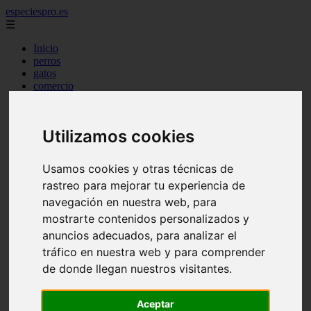
especiespro.es
☰
Inicio
perros
gatos
comercio
alimentaci n
acuariofilia
acuarios
Utilizamos cookies
salud
tenencia responsable
ventas
Usamos cookies y otras técnicas de
mantenimiento
rastreo para mejorar tu experiencia de
aves
marketing
navegación en nuestra web, para
bienestar
mostrarte contenidos personalizados y
peque os mam feros
anuncios adecuados, para analizar el
verano
legislaci n
tráfico en nuestra web y para comprender
peluquer a
de donde llegan nuestros visitantes.
accesorios
peluquer a canina
complementos
Aceptar
consejos