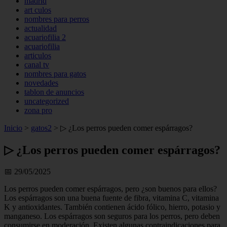
madrid
art culos
nombres para perros
actualidad
acuariofilia 2
acuariofilia
articulos
canal tv
nombres para gatos
novedades
tablon de anuncios
uncategorized
zona pro
Inicio
>
gatos2
>
▷ ¿Los perros pueden comer espárragos?
▷ ¿Los perros pueden comer espárragos?
📅 29/05/2025
Los perros pueden comer espárragos, pero ¿son buenos para ellos?
Los espárragos son una buena fuente de fibra, vitamina C, vitamina
K y antioxidantes. También contienen ácido fólico, hierro, potasio y
manganeso. Los espárragos son seguros para los perros, pero deben
consumirse en moderación. Existen algunas contraindicaciones para