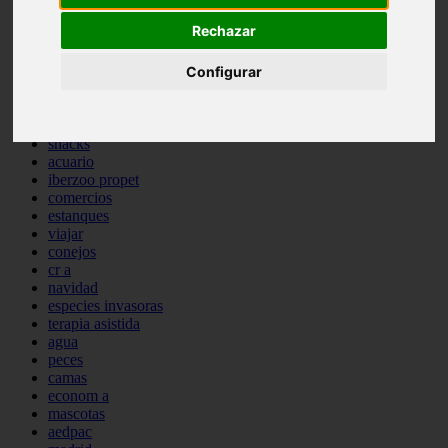
comportamiento
Rechazar
protagonistas
reptiles
abandono
Configurar
adopci n
ferias
higiene
snacks
acuario
iberzoo propet
comercios
estanques
viajar
conejos
cr a
navidad
especies invasoras
terapia asistida
agua
peces
camas
econom a
mascotas
aedpac