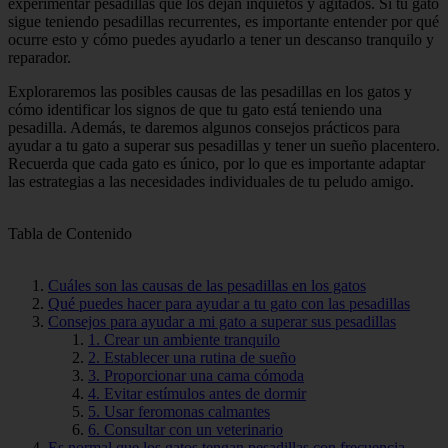
experimentar pesadillas que los dejan inquietos y agitados. Si tu gato
sigue teniendo pesadillas recurrentes, es importante entender por qué
ocurre esto y cómo puedes ayudarlo a tener un descanso tranquilo y
reparador.
Exploraremos las posibles causas de las pesadillas en los gatos y
cómo identificar los signos de que tu gato está teniendo una
pesadilla. Además, te daremos algunos consejos prácticos para
ayudar a tu gato a superar sus pesadillas y tener un sueño placentero.
Recuerda que cada gato es único, por lo que es importante adaptar
las estrategias a las necesidades individuales de tu peludo amigo.
Tabla de Contenido
Cuáles son las causas de las pesadillas en los gatos
Qué puedes hacer para ayudar a tu gato con las pesadillas
Consejos para ayudar a mi gato a superar sus pesadillas
1. Crear un ambiente tranquilo
2. Establecer una rutina de sueño
3. Proporcionar una cama cómoda
4. Evitar estímulos antes de dormir
5. Usar feromonas calmantes
6. Consultar con un veterinario
Es normal que los gatos tengan pesadillas con frecuencia