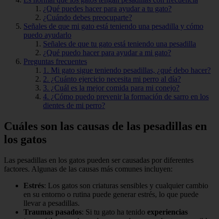
¿Qué puedes hacer para ayudar a tu gato?
¿Cuándo debes preocuparte?
Señales de que mi gato está teniendo una pesadilla y cómo
puedo ayudarlo
Señales de que tu gato está teniendo una pesadilla
¿Qué puedo hacer para ayudar a mi gato?
Preguntas frecuentes
1. Mi gato sigue teniendo pesadillas, ¿qué debo hacer?
2. ¿Cuánto ejercicio necesita mi perro al día?
3. ¿Cuál es la mejor comida para mi conejo?
4. ¿Cómo puedo prevenir la formación de sarro en los
dientes de mi perro?
Cuáles son las causas de las pesadillas en
los gatos
Las pesadillas en los gatos pueden ser causadas por diferentes
factores. Algunas de las causas más comunes incluyen:
Estrés
: Los gatos son criaturas sensibles y cualquier cambio
en su entorno o rutina puede generar estrés, lo que puede
llevar a pesadillas.
Traumas pasados
: Si tu gato ha tenido
experiencias