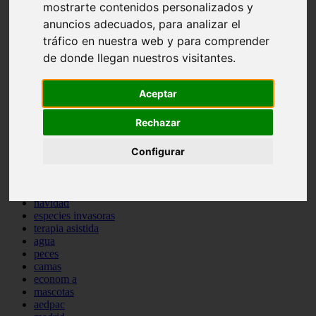
mostrarte contenidos personalizados y
comportamiento
anuncios adecuados, para analizar el
protagonistas
reptiles
tráfico en nuestra web y para comprender
abandono
de donde llegan nuestros visitantes.
adopci n
ferias
higiene
Aceptar
snacks
acuario
Rechazar
iberzoo propet
comercios
Configurar
estanques
viajar
conejos
cr a
navidad
especies invasoras
terapia asistida
agua
peces
camas
econom a
mascotas
aedpac