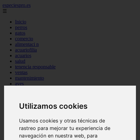
especiespro.es
☰
Inicio
perros
gatos
comercio
alimentaci n
acuariofilia
acuarios
salud
tenencia responsable
ventas
mantenimiento
aves
marketing
bienestar
peque os mam feros
Utilizamos cookies
verano
legislaci n
peluquer a
Usamos cookies y otras técnicas de
accesorios
rastreo para mejorar tu experiencia de
peluquer a canina
complementos
navegación en nuestra web, para
consejos