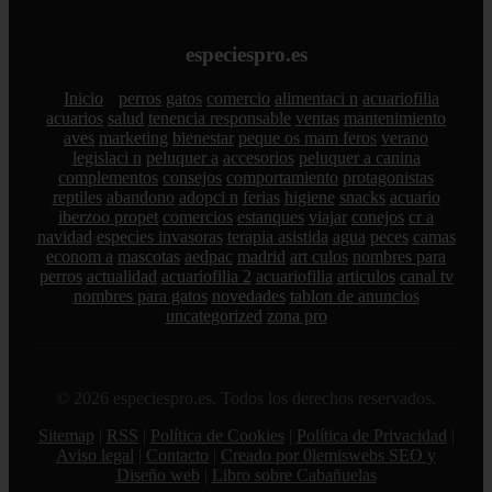
especiespro.es
Inicio
perros
gatos
comercio
alimentaci n
acuariofilia
acuarios
salud
tenencia responsable
ventas
mantenimiento
aves
marketing
bienestar
peque os mam feros
verano
legislaci n
peluquer a
accesorios
peluquer a canina
complementos
consejos
comportamiento
protagonistas
reptiles
abandono
adopci n
ferias
higiene
snacks
acuario
iberzoo propet
comercios
estanques
viajar
conejos
cr a
navidad
especies invasoras
terapia asistida
agua
peces
camas
econom a
mascotas
aedpac
madrid
art culos
nombres para
perros
actualidad
acuariofilia 2
acuariofilia
articulos
canal tv
nombres para gatos
novedades
tablon de anuncios
uncategorized
zona pro
© 2026 especiespro.es. Todos los derechos reservados.
Sitemap
|
RSS
|
Política de Cookies
|
Política de Privacidad
|
Aviso legal
|
Contacto
|
Creado por 0lemiswebs SEO y
Diseño web
|
Libro sobre Cabañuelas