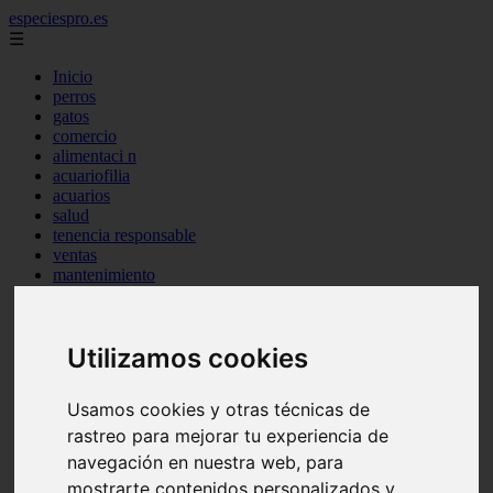
especiespro.es
☰
Inicio
perros
gatos
comercio
alimentaci n
acuariofilia
acuarios
salud
tenencia responsable
ventas
mantenimiento
aves
marketing
bienestar
Utilizamos cookies
peque os mam feros
verano
legislaci n
Usamos cookies y otras técnicas de
peluquer a
accesorios
rastreo para mejorar tu experiencia de
peluquer a canina
navegación en nuestra web, para
complementos
mostrarte contenidos personalizados y
consejos