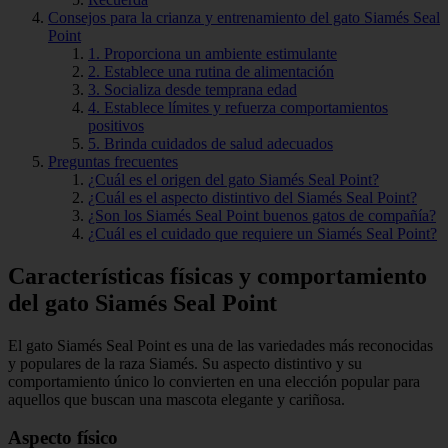
Consejos para la crianza y entrenamiento del gato Siamés Seal
Point
1. Proporciona un ambiente estimulante
2. Establece una rutina de alimentación
3. Socializa desde temprana edad
4. Establece límites y refuerza comportamientos
positivos
5. Brinda cuidados de salud adecuados
Preguntas frecuentes
¿Cuál es el origen del gato Siamés Seal Point?
¿Cuál es el aspecto distintivo del Siamés Seal Point?
¿Son los Siamés Seal Point buenos gatos de compañía?
¿Cuál es el cuidado que requiere un Siamés Seal Point?
Características físicas y comportamiento
del gato Siamés Seal Point
El gato Siamés Seal Point es una de las variedades más reconocidas
y populares de la raza Siamés. Su aspecto distintivo y su
comportamiento único lo convierten en una elección popular para
aquellos que buscan una mascota elegante y cariñosa.
Aspecto físico