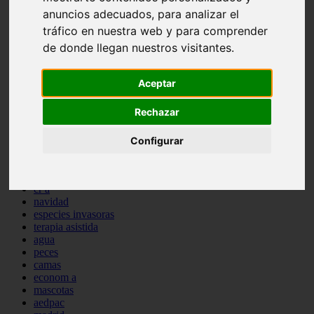
comportamiento
anuncios adecuados, para analizar el
protagonistas
tráfico en nuestra web y para comprender
reptiles
de donde llegan nuestros visitantes.
abandono
adopci n
ferias
Aceptar
higiene
snacks
Rechazar
acuario
iberzoo propet
comercios
Configurar
estanques
viajar
conejos
cr a
navidad
especies invasoras
terapia asistida
agua
peces
camas
econom a
mascotas
aedpac