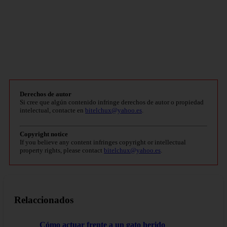
Derechos de autor
Si cree que algún contenido infringe derechos de autor o propiedad
intelectual, contacte en
bitelchux@yahoo.es
.
Copyright notice
If you believe any content infringes copyright or intellectual
property rights, please contact
bitelchux@yahoo.es
.
Relaccionados
Cómo actuar frente a un gato herido