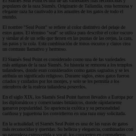
El Siamés Seal Point es una de las variedades más reconocidas y
populares de la raza Siamés. Originario de Tailandia, esta hermosa y
elegante raza ha cautivado a los amantes de los gatos de todo el
mundo.
El nombre "Seal Point" se refiere al color distintivo del pelaje de
estos gatos. El término "seal" se utiliza para describir el color oscuro
y similar al de un sello que tienen en las puntas de las orejas, la cara,
las patas y la cola. Esta combinación de tonos oscuros y claros crea
un contraste llamativo y hermoso.
El Siamés Seal Point es considerado como una de las variedades
más antiguas de la raza Siamés. Su historia se remonta a los templos
tailandeses, donde eran considerados como gatos sagrados y se les
atribuía un significado religioso. Durante siglos, estos gatos fueron
criados y cuidados por los monjes, y solo se les permitía a los
miembros de la realeza tailandesa poseerlos.
En el siglo XIX, los Siamés Seal Point fueron llevados a Europa por
los diplomáticos y comerciantes británicos, donde rápidamente
ganaron popularidad. Su apariencia exótica y su personalidad
cariñosa y juguetona los convirtieron en una raza muy solicitada.
En la actualidad, el Siamés Seal Point es una de las razas de gatos
más reconocidas y queridas. Su belleza y elegancia, combinadas con
su naturaleza extrovertida y vocal, los convierten en compañeros