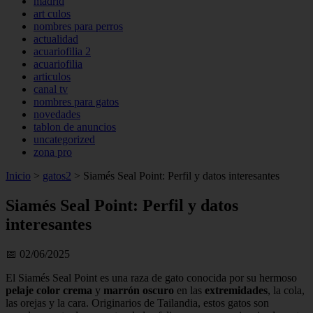
madrid
art culos
nombres para perros
actualidad
acuariofilia 2
acuariofilia
articulos
canal tv
nombres para gatos
novedades
tablon de anuncios
uncategorized
zona pro
Inicio
>
gatos2
>
Siamés Seal Point: Perfil y datos interesantes
Siamés Seal Point: Perfil y datos
interesantes
📅 02/06/2025
El Siamés Seal Point es una raza de gato conocida por su hermoso
pelaje color crema
y
marrón oscuro
en las
extremidades
, la cola,
las orejas y la cara. Originarios de Tailandia, estos gatos son