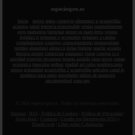
especiespro.es
Inicio
perros
gatos
comercio
alimentaci n
acuariofilia
acuarios
salud
tenencia responsable
ventas
mantenimiento
aves
marketing
bienestar
peque os mam feros
verano
legislaci n
peluquer a
accesorios
peluquer a canina
complementos
consejos
comportamiento
protagonistas
reptiles
abandono
adopci n
ferias
higiene
snacks
acuario
iberzoo propet
comercios
estanques
viajar
conejos
cr a
navidad
especies invasoras
terapia asistida
agua
peces
camas
econom a
mascotas
aedpac
madrid
art culos
nombres para
perros
actualidad
acuariofilia 2
acuariofilia
articulos
canal tv
nombres para gatos
novedades
tablon de anuncios
uncategorized
zona pro
© 2026 especiespro.es. Todos los derechos reservados.
Sitemap
|
RSS
|
Política de Cookies
|
Política de Privacidad
|
Aviso legal
|
Contacto
|
Creado por 0lemiswebs SEO y
Diseño web
|
Libro sobre Cabañuelas