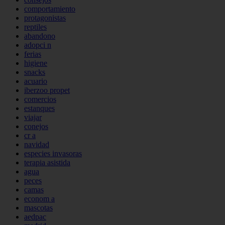
comportamiento
protagonistas
reptiles
abandono
adopci n
ferias
higiene
snacks
acuario
iberzoo propet
comercios
estanques
viajar
conejos
cr a
navidad
especies invasoras
terapia asistida
agua
peces
camas
econom a
mascotas
aedpac