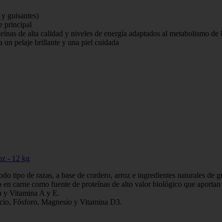
 y guisantes)
 principal
ínas de alta calidad y niveles de energía adaptados al metabolismo de
 un pelaje brillante y una piel cuidada
oz - 12 kg
o tipo de razas, a base de cordero, arroz e ingredientes naturales de gra
o en carne como fuente de proteínas de alto valor biológico que aportan 
a y Vitamina A y E.
alcio, Fósforo, Magnesio y Vitamina D3.