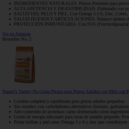
INGREDIENTES NATURALES. Pienso Premium para perros adultos de
ALTA APETENCIA Y DIGESTIBILIDAD. Elaborado con un alto con
SALUD DEL PELO Y PIEL. Con Omega 3 y 6, Zinc, Cobre, Bio
SALUD HUESOS Y ARTICULACIONES. Balance óptimo de Cal
PROTECCIÓN INMUNITARIA. Con FOS (Fructooligosacáridos
Ver en Amazon
Bestseller No. 2
Nature's Variety No Grain Pienso para Perros Adultos con Mini con P
Comida completa y equilibrada para perros adultos pequeños
Sin cereales: con carbohidratos alternativos (boniato, garbanzos
Alto contenido de proteínas: carne deshuesada como ingrediente
Grado de energía adecuado para razas de tamaño pequeño: Prote
Pelaje brillate y piel sana: Omega 3 y 6 y zinc que contribuyen a