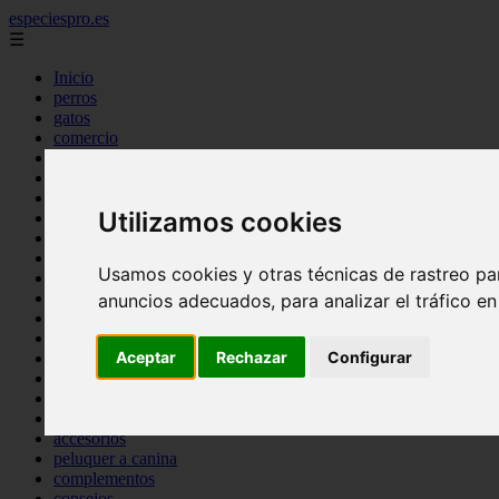
especiespro.es
☰
Inicio
perros
gatos
comercio
alimentaci n
acuariofilia
acuarios
Utilizamos cookies
salud
tenencia responsable
ventas
Usamos cookies y otras técnicas de rastreo pa
mantenimiento
aves
anuncios adecuados, para analizar el tráfico e
marketing
bienestar
Aceptar
Rechazar
Configurar
peque os mam feros
verano
legislaci n
peluquer a
accesorios
peluquer a canina
complementos
consejos