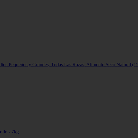
ltos Pequeños y Grandes, Todas Las Razas, Alimento Seco Natural (1
ollo - 7kg