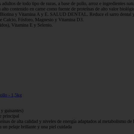
 todo tipo de razas, a base de pollo, arroz e ingredientes naturales
tenido en carne como fuente de proteínas de alto valor biológico q
tina y Vitamina A y E. SALUD DENTAL. Reduce el sarro dental y pr
cio, Fósforo, Magnesio y Vitamina D3.
), Vitamina E y Selenio.
ollo - 1,5kg
 y guisantes)
 principal
ínas de alta calidad y niveles de energía adaptados al metabolismo de
 un pelaje brillante y una piel cuidada