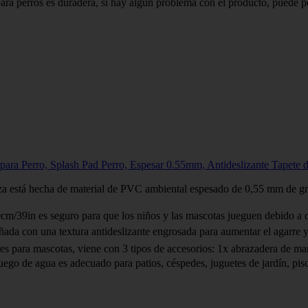
ra perros es duradera, si hay algún problema con el producto, puede p
ara Perro, Splash Pad Perro, Espesar 0.55mm, Antideslizante Tapete d
 está hecha de material de PVC ambiental espesado de 0,55 mm de gro
9in es seguro para que los niños y las mascotas jueguen debido a que
da con una textura antideslizante engrosada para aumentar el agarre y e
s para mascotas, viene con 3 tipos de accesorios: 1x abrazadera de mang
o de agua es adecuado para patios, céspedes, juguetes de jardín, piscinas