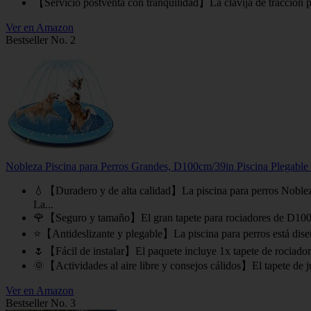
【Servicio postventa con tranquilidad】La clavija de tracción pa
Ver en Amazon
Bestseller No. 2
Nobleza Piscina para Perros Grandes, D100cm/39in Piscina Plegable p
💧【Duradero y de alta calidad】La piscina para perros Nobleza
La...
🌹【Seguro y tamaño】El gran tapete para rociadores de D100cm/3
⭐【Antideslizante y plegable】La piscina para perros está diseña
🌷【Fácil de instalar】El paquete incluye 1x tapete de rociadore
🌞【Actividades al aire libre y consejos cálidos】El tapete de jueg
Ver en Amazon
Bestseller No. 3