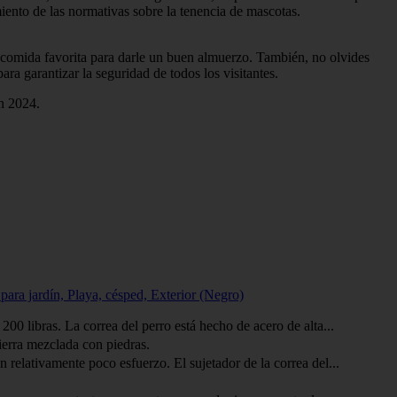
ento de las normativas sobre la tenencia de mascotas.
 su comida favorita para darle un buen almuerzo. También, no olvides
ra garantizar la seguridad de todos los visitantes.
en 2024.
para jardín, Playa, césped, Exterior (Negro)
0 libras. La correa del perro está hecho de acero de alta...
ierra mezclada con piedras.
relativamente poco esfuerzo. El sujetador de la correa del...