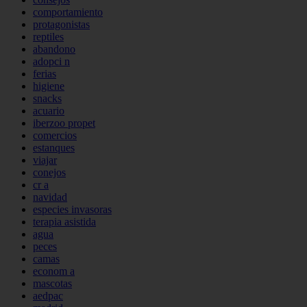
comportamiento
protagonistas
reptiles
abandono
adopci n
ferias
higiene
snacks
acuario
iberzoo propet
comercios
estanques
viajar
conejos
cr a
navidad
especies invasoras
terapia asistida
agua
peces
camas
econom a
mascotas
aedpac