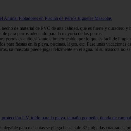
del Animal Flotadores en Piscina de Perros Juguetes Mascotas
o de material de PVC de alta calidad, que es fuerte y duradero y hace
 para perros adecuado para la mayoría de los perros.
 perros es antideslizante e impermeable, por lo que es fácil de limpia
para fiestas en la playa, piscinas, lagos, etc. Pase unas vacaciones e
 su mascota puede jugar felizmente en el agua. Si su mascota no sa
protección UV, toldo para la playa, tamaño pequeño, tienda de campaña p
plegable para mascotas se pliega hasta solo 87 pulgadas cuadradas, por 