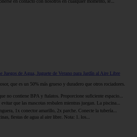
onerse en contacto con nosotros en cualquier momento, le...
e Juegos de Agua, Juguete de Verano para Jardín al Aire Libre
sor, que es un 50% más grueso y duradero que otros rociadores.
 no contiene BPA y ftalatos. Proporcione suficiente espacio...
vitar que las mascotas resbalen mientras juegan. La piscina...
uera, 1x conector amarillo, 2x parche. Conecte la tubería...
, fiestas de agua al aire libre. Nota: 1. los...