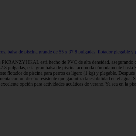
s, balsa de piscina grande de 55 x 37.8 pulgadas, flotador plegable y po
rros PKRANZYHKAL está hecho de PVC de alta densidad, asegurando que e
7.8 pulgadas, esta gran balsa de piscina acomoda cómodamente hasta 3 p
te flotador de piscina para perros es ligero (1 kg) y plegable. Después d
cuenta con un diseño resistente que garantiza la estabilidad en el agua.
xcelente opción para actividades acuáticas de verano. Ya sea en la piscin