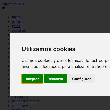
especiespro.es
☰
Inicio
perros
gatos
comercio
alimentaci n
acuariofilia
acuarios
Utilizamos cookies
salud
tenencia responsable
ventas
Usamos cookies y otras técnicas de rastreo pa
mantenimiento
aves
anuncios adecuados, para analizar el tráfico e
marketing
bienestar
Aceptar
Rechazar
Configurar
peque os mam feros
verano
legislaci n
peluquer a
accesorios
peluquer a canina
complementos
consejos