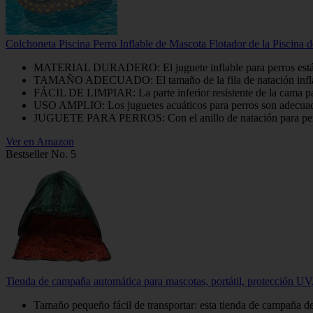
Colchoneta Piscina Perro Inflable de Mascota Flotador de la Piscina 
MATERIAL DURADERO: El juguete inflable para perros está hech
TAMAÑO ADECUADO: El tamaño de la fila de natación inflable
FÁCIL DE LIMPIAR: La parte inferior resistente de la cama para
USO AMPLIO: Los juguetes acuáticos para perros son adecuados 
JUGUETE PARA PERROS: Con el anillo de natación para perros,
Ver en Amazon
Bestseller No. 5
Tienda de campaña automática para mascotas, portátil, protección UV, 
Tamaño pequeño fácil de transportar: esta tienda de campaña des