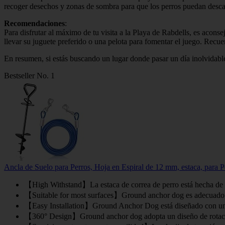
recoger desechos y zonas de sombra para que los perros puedan descan
Recomendaciones
:
Para disfrutar al máximo de tu visita a la Playa de Rabdells, es acons
llevar su juguete preferido o una pelota para fomentar el juego. Recuer
En resumen, si estás buscando un lugar donde pasar un día inolvidabl
Bestseller No. 1
Ancla de Suelo para Perros, Hoja en Espiral de 12 mm, estaca, para Pe
【High Withstand】La estaca de correa de perro está hecha de acer
【Suitable for most surfaces】Ground anchor dog es adecuado par
【Easy Installation】Ground Anchor Dog está diseñado con una espi
【360° Design】Ground anchor dog adopta un diseño de rotación 