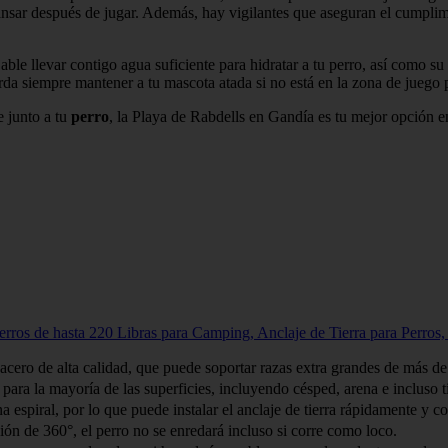
sar después de jugar. Además, hay vigilantes que aseguran el cumplimi
ejable llevar contigo agua suficiente para hidratar a tu perro, así como
da siempre mantener a tu mascota atada si no está en la zona de juego pa
e junto a tu
perro
, la Playa de Rabdells en Gandía es tu mejor opción 
rros de hasta 220 Libras para Camping, Anclaje de Tierra para Perros, 
o de alta calidad, que puede soportar razas extra grandes de más de 20
a la mayoría de las superficies, incluyendo césped, arena e incluso t
ral, por lo que puede instalar el anclaje de tierra rápidamente y con 
de 360°, el perro no se enredará incluso si corre como loco.