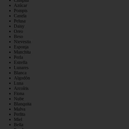
Chispita
Azúcar
Pompis
Canela
Pelusa
Daisy
Oreo
Beso
Nievesita
Esponja
Manchita
Perla
Estrella
Lunares
Blanca
Algodón
Luna
Arcoíris
Fiona
Nube
Blanquita
Malva
Perlita
Miel
Bella