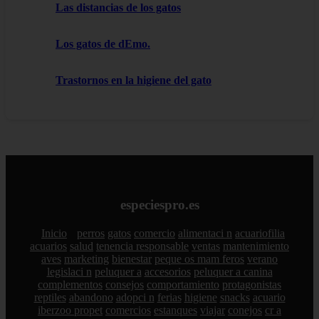
Las distancias de los gatos
Los gatos de dEmo.
Trastornos en la higiene del gato
especiespro.es
Inicio
perros
gatos
comercio
alimentaci n
acuariofilia
acuarios
salud
tenencia responsable
ventas
mantenimiento
aves
marketing
bienestar
peque os mam feros
verano
legislaci n
peluquer a
accesorios
peluquer a canina
complementos
consejos
comportamiento
protagonistas
reptiles
abandono
adopci n
ferias
higiene
snacks
acuario
iberzoo propet
comercios
estanques
viajar
conejos
cr a