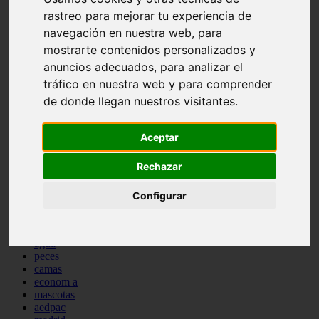
comportamiento
rastreo para mejorar tu experiencia de
protagonistas
navegación en nuestra web, para
reptiles
mostrarte contenidos personalizados y
abandono
adopci n
anuncios adecuados, para analizar el
ferias
tráfico en nuestra web y para comprender
higiene
de donde llegan nuestros visitantes.
snacks
acuario
iberzoo propet
Aceptar
comercios
estanques
viajar
Rechazar
conejos
cr a
Configurar
navidad
especies invasoras
terapia asistida
agua
peces
camas
econom a
mascotas
aedpac