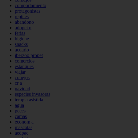
comportamiento
protagonistas
reptiles
abandono
adopci n
ferias
higiene
snacks
acuario
iberzoo propet
comercios
estanques
viajar
conejos
cr a
navidad
especies invasoras
terapia asistida
agua
peces
camas
econom a
mascotas
aedpac