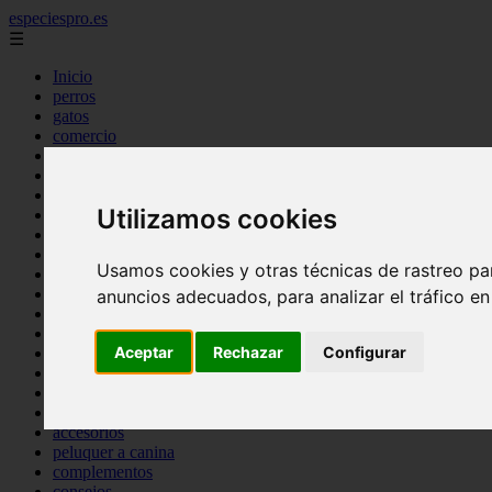
especiespro.es
☰
Inicio
perros
gatos
comercio
alimentaci n
acuariofilia
acuarios
Utilizamos cookies
salud
tenencia responsable
ventas
Usamos cookies y otras técnicas de rastreo pa
mantenimiento
aves
anuncios adecuados, para analizar el tráfico e
marketing
bienestar
Aceptar
Rechazar
Configurar
peque os mam feros
verano
legislaci n
peluquer a
accesorios
peluquer a canina
complementos
consejos