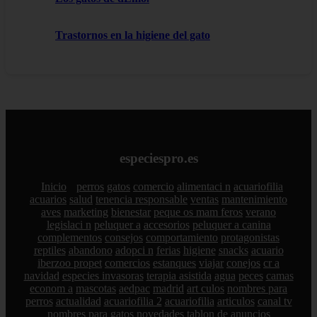
Trastornos en la higiene del gato
especiespro.es
Inicio
perros
gatos
comercio
alimentaci n
acuariofilia
acuarios
salud
tenencia responsable
ventas
mantenimiento
aves
marketing
bienestar
peque os mam feros
verano
legislaci n
peluquer a
accesorios
peluquer a canina
complementos
consejos
comportamiento
protagonistas
reptiles
abandono
adopci n
ferias
higiene
snacks
acuario
iberzoo propet
comercios
estanques
viajar
conejos
cr a
navidad
especies invasoras
terapia asistida
agua
peces
camas
econom a
mascotas
aedpac
madrid
art culos
nombres para
perros
actualidad
acuariofilia 2
acuariofilia
articulos
canal tv
nombres para gatos
novedades
tablon de anuncios