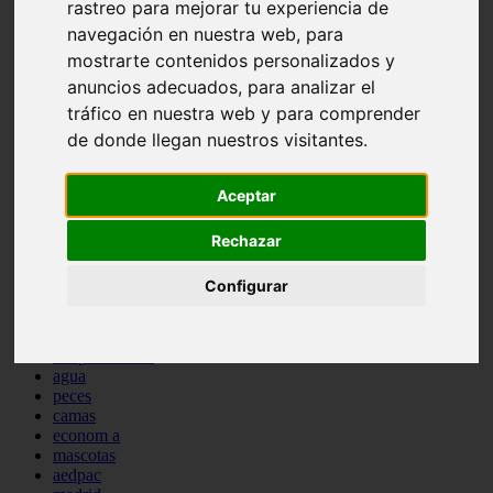
rastreo para mejorar tu experiencia de
comportamiento
navegación en nuestra web, para
protagonistas
reptiles
mostrarte contenidos personalizados y
abandono
anuncios adecuados, para analizar el
adopci n
tráfico en nuestra web y para comprender
ferias
higiene
de donde llegan nuestros visitantes.
snacks
acuario
Aceptar
iberzoo propet
comercios
estanques
Rechazar
viajar
conejos
Configurar
cr a
navidad
especies invasoras
terapia asistida
agua
peces
camas
econom a
mascotas
aedpac