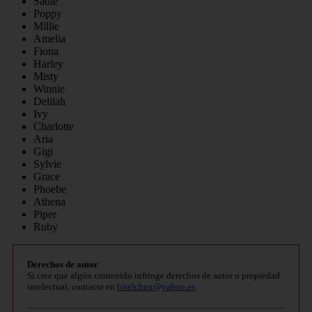
Sadie
Poppy
Millie
Amelia
Fiona
Harley
Misty
Winnie
Delilah
Ivy
Charlotte
Aria
Gigi
Sylvie
Grace
Phoebe
Athena
Piper
Ruby
Derechos de autor
Si cree que algún contenido infringe derechos de autor o propiedad
intelectual, contacte en
bitelchux@yahoo.es
.