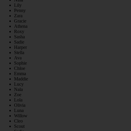
Lily
Penny
Zara
Gracie
Athena
Roxy
Sasha
Sadie
Harper
Stella
Ava
Sophie
Chloe
Emma
Maddie
Lucy
Nala
Zoe
Lola
Olivia
Luna
Willow
Cleo
Scout