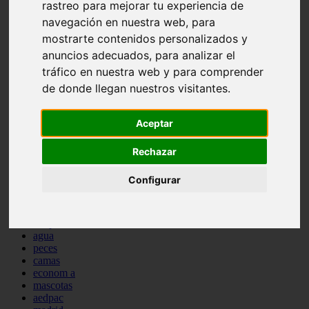
rastreo para mejorar tu experiencia de
comportamiento
navegación en nuestra web, para
protagonistas
reptiles
mostrarte contenidos personalizados y
abandono
anuncios adecuados, para analizar el
adopci n
tráfico en nuestra web y para comprender
ferias
higiene
de donde llegan nuestros visitantes.
snacks
acuario
Aceptar
iberzoo propet
comercios
estanques
Rechazar
viajar
conejos
Configurar
cr a
navidad
especies invasoras
terapia asistida
agua
peces
camas
econom a
mascotas
aedpac