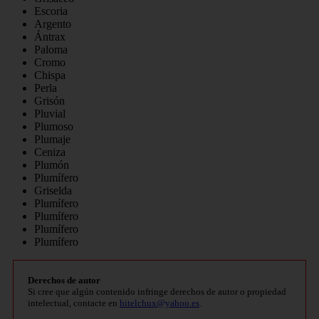
Escoria
Argento
Ántrax
Paloma
Cromo
Chispa
Perla
Grisón
Pluvial
Plumoso
Plumaje
Ceniza
Plumón
Plumífero
Griselda
Plumífero
Plumífero
Plumífero
Plumífero
Derechos de autor
Si cree que algún contenido infringe derechos de autor o propiedad
intelectual, contacte en
bitelchux@yahoo.es
.