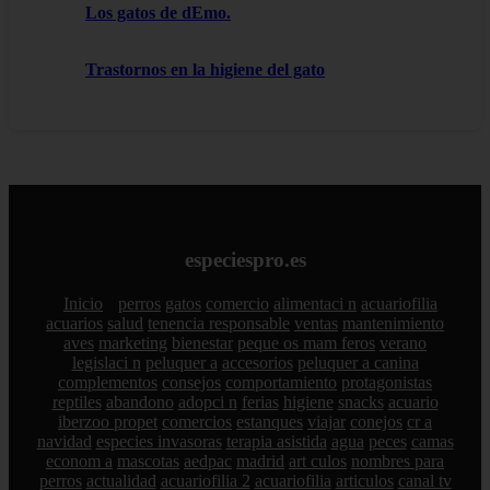
Los gatos de dEmo.
Trastornos en la higiene del gato
especiespro.es
Inicio
perros
gatos
comercio
alimentaci n
acuariofilia
acuarios
salud
tenencia responsable
ventas
mantenimiento
aves
marketing
bienestar
peque os mam feros
verano
legislaci n
peluquer a
accesorios
peluquer a canina
complementos
consejos
comportamiento
protagonistas
reptiles
abandono
adopci n
ferias
higiene
snacks
acuario
iberzoo propet
comercios
estanques
viajar
conejos
cr a
navidad
especies invasoras
terapia asistida
agua
peces
camas
econom a
mascotas
aedpac
madrid
art culos
nombres para
perros
actualidad
acuariofilia 2
acuariofilia
articulos
canal tv