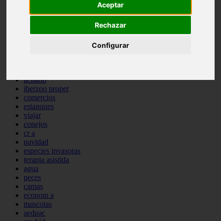
Aceptar
comportamiento
protagonistas
Rechazar
reptiles
abandono
adopci n
Configurar
ferias
higiene
snacks
acuario
iberzoo propet
comercios
estanques
viajar
conejos
cr a
navidad
especies invasoras
terapia asistida
agua
peces
camas
econom a
mascotas
aedpac