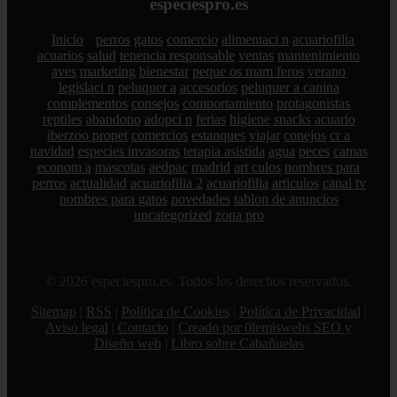
especiespro.es
Inicio
perros
gatos
comercio
alimentaci n
acuariofilia
acuarios
salud
tenencia responsable
ventas
mantenimiento
aves
marketing
bienestar
peque os mam feros
verano
legislaci n
peluquer a
accesorios
peluquer a canina
complementos
consejos
comportamiento
protagonistas
reptiles
abandono
adopci n
ferias
higiene
snacks
acuario
iberzoo propet
comercios
estanques
viajar
conejos
cr a
navidad
especies invasoras
terapia asistida
agua
peces
camas
econom a
mascotas
aedpac
madrid
art culos
nombres para
perros
actualidad
acuariofilia 2
acuariofilia
articulos
canal tv
nombres para gatos
novedades
tablon de anuncios
uncategorized
zona pro
© 2026 especiespro.es. Todos los derechos reservados.
Sitemap
|
RSS
|
Política de Cookies
|
Política de Privacidad
|
Aviso legal
|
Contacto
|
Creado por 0lemiswebs SEO y
Diseño web
|
Libro sobre Cabañuelas