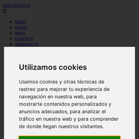
especiespro.es
☰
Inicio
perros
gatos
comercio
alimentaci n
acuariofilia
acuarios
salud
Utilizamos cookies
tenencia responsable
ventas
mantenimiento
Usamos cookies y otras técnicas de
aves
marketing
rastreo para mejorar tu experiencia de
bienestar
navegación en nuestra web, para
peque os mam feros
mostrarte contenidos personalizados y
verano
legislaci n
anuncios adecuados, para analizar el
peluquer a
tráfico en nuestra web y para comprender
accesorios
de donde llegan nuestros visitantes.
peluquer a canina
complementos
consejos