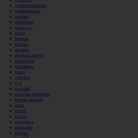
comportamiento
protagonistas
reptiles
abandono
adopci n
ferias
higiene
snacks
acuario
iberzoo propet
comercios
estanques
viajar
conejos
cr a
navidad
especies invasoras
terapia asistida
agua
peces
camas
econom a
mascotas
aedpac