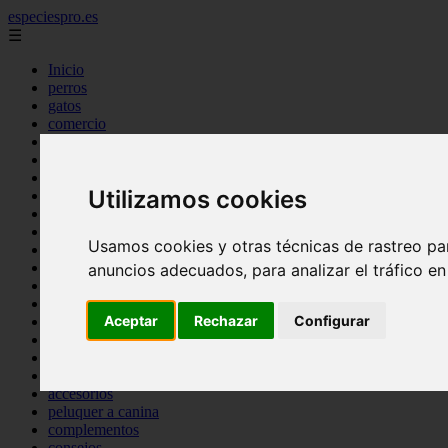
especiespro.es
☰
Inicio
perros
gatos
comercio
alimentaci n
acuariofilia
acuarios
Utilizamos cookies
salud
tenencia responsable
ventas
Usamos cookies y otras técnicas de rastreo pa
mantenimiento
aves
anuncios adecuados, para analizar el tráfico e
marketing
bienestar
Aceptar
Rechazar
Configurar
peque os mam feros
verano
legislaci n
peluquer a
accesorios
peluquer a canina
complementos
consejos