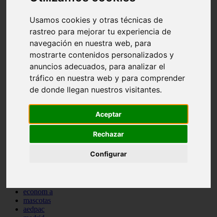
comportamiento
protagonistas
Usamos cookies y otras técnicas de
reptiles
rastreo para mejorar tu experiencia de
abandono
navegación en nuestra web, para
adopci n
ferias
mostrarte contenidos personalizados y
higiene
anuncios adecuados, para analizar el
snacks
tráfico en nuestra web y para comprender
acuario
iberzoo propet
de donde llegan nuestros visitantes.
comercios
estanques
viajar
Aceptar
conejos
cr a
Rechazar
navidad
especies invasoras
Configurar
terapia asistida
agua
peces
camas
econom a
mascotas
aedpac