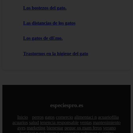
Los bostezos del gato.
Las distancias de los gatos
Los gatos de dEmo.
Trastornos en la higiene del gato
especiespro.es
Inicio
perros
gatos
comercio
alimentaci n
acuariofilia
acuarios
salud
tenencia responsable
ventas
mantenimiento
aves
marketing
bienestar
peque os mam feros
verano