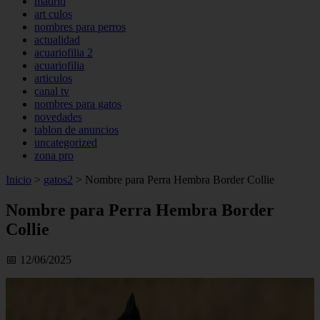
madrid
art culos
nombres para perros
actualidad
acuariofilia 2
acuariofilia
articulos
canal tv
nombres para gatos
novedades
tablon de anuncios
uncategorized
zona pro
Inicio
>
gatos2
>
Nombre para Perra Hembra Border Collie
Nombre para Perra Hembra Border
Collie
📅 12/06/2025