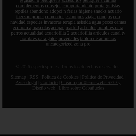
legislaci n
peluquer a
accesorios
peluquer a canina
complementos
consejos
comportamiento
protagonistas
reptiles
abandono
adopci n
ferias
higiene
snacks
acuario
iberzoo propet
comercios
estanques
viajar
conejos
cr a
navidad
especies invasoras
terapia asistida
agua
peces
camas
econom a
mascotas
aedpac
madrid
art culos
nombres para
perros
actualidad
acuariofilia 2
acuariofilia
articulos
canal tv
nombres para gatos
novedades
tablon de anuncios
uncategorized
zona pro
© 2026 especiespro.es. Todos los derechos reservados.
Sitemap
|
RSS
|
Política de Cookies
|
Política de Privacidad
|
Aviso legal
|
Contacto
|
Creado por 0lemiswebs SEO y
Diseño web
|
Libro sobre Cabañuelas