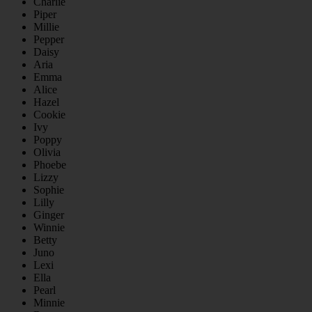
Charlie
Piper
Millie
Pepper
Daisy
Aria
Emma
Alice
Hazel
Cookie
Ivy
Poppy
Olivia
Phoebe
Lizzy
Sophie
Lilly
Ginger
Winnie
Betty
Juno
Lexi
Ella
Pearl
Minnie