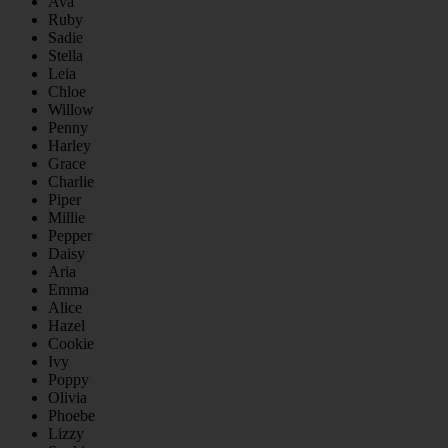
Ava
Ruby
Sadie
Stella
Leia
Chloe
Willow
Penny
Harley
Grace
Charlie
Piper
Millie
Pepper
Daisy
Aria
Emma
Alice
Hazel
Cookie
Ivy
Poppy
Olivia
Phoebe
Lizzy