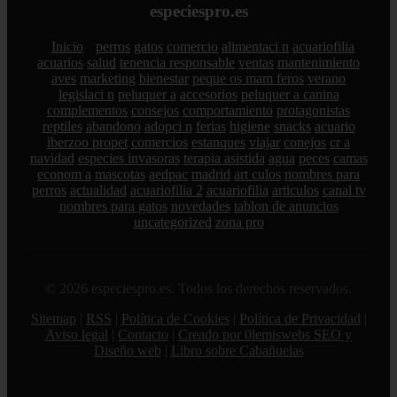
especiespro.es
Inicio
perros
gatos
comercio
alimentaci n
acuariofilia
acuarios
salud
tenencia responsable
ventas
mantenimiento
aves
marketing
bienestar
peque os mam feros
verano
legislaci n
peluquer a
accesorios
peluquer a canina
complementos
consejos
comportamiento
protagonistas
reptiles
abandono
adopci n
ferias
higiene
snacks
acuario
iberzoo propet
comercios
estanques
viajar
conejos
cr a
navidad
especies invasoras
terapia asistida
agua
peces
camas
econom a
mascotas
aedpac
madrid
art culos
nombres para
perros
actualidad
acuariofilia 2
acuariofilia
articulos
canal tv
nombres para gatos
novedades
tablon de anuncios
uncategorized
zona pro
© 2026 especiespro.es. Todos los derechos reservados.
Sitemap
|
RSS
|
Política de Cookies
|
Política de Privacidad
|
Aviso legal
|
Contacto
|
Creado por 0lemiswebs SEO y
Diseño web
|
Libro sobre Cabañuelas