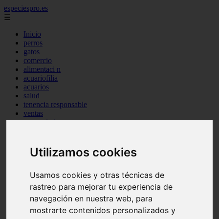
especiespro.es
☰
Inicio
perros
gatos
comercio
alimentaci n
acuariofilia
acuarios
salud
tenencia responsable
ventas
mantenimiento
aves
marketing
bienestar
Utilizamos cookies
peque os mam feros
verano
Usamos cookies y otras técnicas de
legislaci n
peluquer a
rastreo para mejorar tu experiencia de
accesorios
navegación en nuestra web, para
peluquer a canina
mostrarte contenidos personalizados y
complementos
consejos