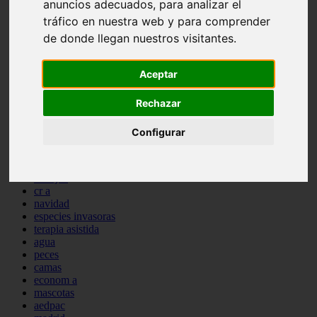
anuncios adecuados, para analizar el
comportamiento
tráfico en nuestra web y para comprender
protagonistas
de donde llegan nuestros visitantes.
reptiles
abandono
adopci n
Aceptar
ferias
higiene
snacks
Rechazar
acuario
iberzoo propet
Configurar
comercios
estanques
viajar
conejos
cr a
navidad
especies invasoras
terapia asistida
agua
peces
camas
econom a
mascotas
aedpac