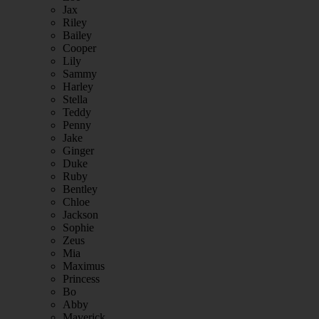
Jax
Riley
Bailey
Cooper
Lily
Sammy
Harley
Stella
Teddy
Penny
Jake
Ginger
Duke
Ruby
Bentley
Chloe
Jackson
Sophie
Zeus
Mia
Maximus
Princess
Bo
Abby
Maverick