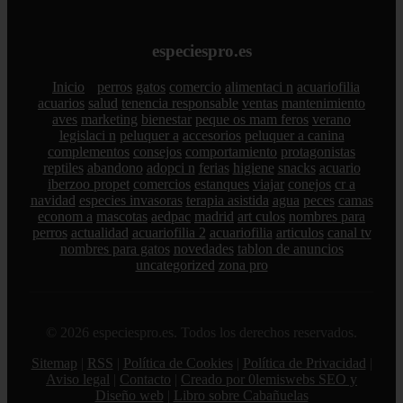
especiespro.es
Inicio
perros
gatos
comercio
alimentaci n
acuariofilia
acuarios
salud
tenencia responsable
ventas
mantenimiento
aves
marketing
bienestar
peque os mam feros
verano
legislaci n
peluquer a
accesorios
peluquer a canina
complementos
consejos
comportamiento
protagonistas
reptiles
abandono
adopci n
ferias
higiene
snacks
acuario
iberzoo propet
comercios
estanques
viajar
conejos
cr a
navidad
especies invasoras
terapia asistida
agua
peces
camas
econom a
mascotas
aedpac
madrid
art culos
nombres para
perros
actualidad
acuariofilia 2
acuariofilia
articulos
canal tv
nombres para gatos
novedades
tablon de anuncios
uncategorized
zona pro
© 2026 especiespro.es. Todos los derechos reservados.
Sitemap
|
RSS
|
Política de Cookies
|
Política de Privacidad
|
Aviso legal
|
Contacto
|
Creado por 0lemiswebs SEO y
Diseño web
|
Libro sobre Cabañuelas