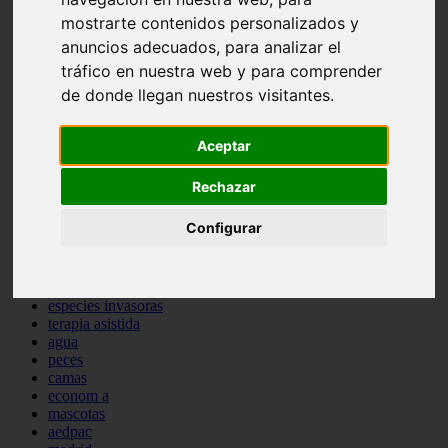
comportamiento
mostrarte contenidos personalizados y
protagonistas
anuncios adecuados, para analizar el
reptiles
tráfico en nuestra web y para comprender
abandono
adopci n
de donde llegan nuestros visitantes.
ferias
higiene
snacks
Aceptar
acuario
iberzoo propet
Rechazar
comercios
estanques
Configurar
viajar
conejos
cr a
navidad
especies invasoras
terapia asistida
agua
peces
camas
econom a
mascotas
aedpac