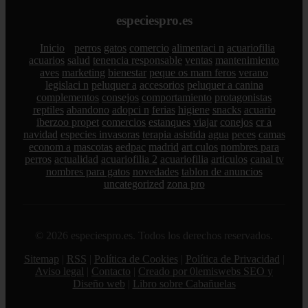
especiespro.es
Inicio
perros
gatos
comercio
alimentaci n
acuariofilia
acuarios
salud
tenencia responsable
ventas
mantenimiento
aves
marketing
bienestar
peque os mam feros
verano
legislaci n
peluquer a
accesorios
peluquer a canina
complementos
consejos
comportamiento
protagonistas
reptiles
abandono
adopci n
ferias
higiene
snacks
acuario
iberzoo propet
comercios
estanques
viajar
conejos
cr a
navidad
especies invasoras
terapia asistida
agua
peces
camas
econom a
mascotas
aedpac
madrid
art culos
nombres para
perros
actualidad
acuariofilia 2
acuariofilia
articulos
canal tv
nombres para gatos
novedades
tablon de anuncios
uncategorized
zona pro
© 2026 especiespro.es. Todos los derechos reservados.
Sitemap
|
RSS
|
Política de Cookies
|
Política de Privacidad
|
Aviso legal
|
Contacto
|
Creado por 0lemiswebs SEO y
Diseño web
|
Libro sobre Cabañuelas