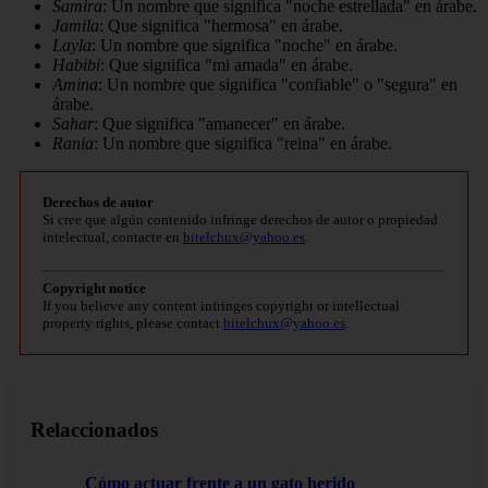
Samira
: Un nombre que significa "noche estrellada" en árabe.
Jamila
: Que significa "hermosa" en árabe.
Layla
: Un nombre que significa "noche" en árabe.
Habibi
: Que significa "mi amada" en árabe.
Amina
: Un nombre que significa "confiable" o "segura" en
árabe.
Sahar
: Que significa "amanecer" en árabe.
Rania
: Un nombre que significa "reina" en árabe.
Derechos de autor
Si cree que algún contenido infringe derechos de autor o propiedad
intelectual, contacte en
bitelchux@yahoo.es
.
Copyright notice
If you believe any content infringes copyright or intellectual
property rights, please contact
bitelchux@yahoo.es
.
Relaccionados
Cómo actuar frente a un gato herido