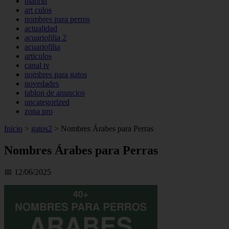
madrid
art culos
nombres para perros
actualidad
acuariofilia 2
acuariofilia
articulos
canal tv
nombres para gatos
novedades
tablon de anuncios
uncategorized
zona pro
Inicio
>
gatos2
>
Nombres Árabes para Perras
Nombres Árabes para Perras
📅 12/06/2025