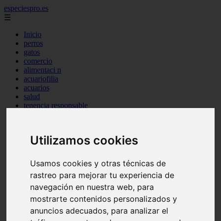
especiespro.es
☰
Inicio
perros
gatos
comercio
alimentaci n
acuariofilia
acuarios
salud
tenencia responsable
ventas
mantenimiento
aves
Utilizamos cookies
marketing
bienestar
peque os mam feros
Usamos cookies y otras técnicas de
verano
rastreo para mejorar tu experiencia de
legislaci n
peluquer a
navegación en nuestra web, para
accesorios
mostrarte contenidos personalizados y
peluquer a canina
anuncios adecuados, para analizar el
complementos
consejos