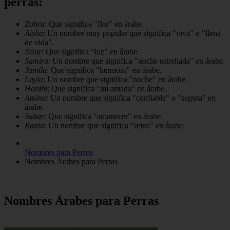
perras:
Zahra
: Que significa "flor" en árabe.
Aisha
: Un nombre muy popular que significa "viva" o "llena
de vida".
Nour
: Que significa "luz" en árabe.
Samira
: Un nombre que significa "noche estrellada" en árabe.
Jamila
: Que significa "hermosa" en árabe.
Layla
: Un nombre que significa "noche" en árabe.
Habibi
: Que significa "mi amada" en árabe.
Amina
: Un nombre que significa "confiable" o "segura" en
árabe.
Sahar
: Que significa "amanecer" en árabe.
Rania
: Un nombre que significa "reina" en árabe.
Nombres para Perros
Nombres Árabes para Perras
Nombres Árabes para Perras