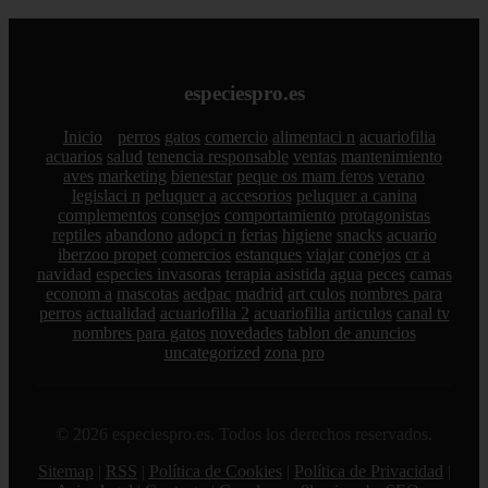
especiespro.es
Inicio
perros
gatos
comercio
alimentaci n
acuariofilia
acuarios
salud
tenencia responsable
ventas
mantenimiento
aves
marketing
bienestar
peque os mam feros
verano
legislaci n
peluquer a
accesorios
peluquer a canina
complementos
consejos
comportamiento
protagonistas
reptiles
abandono
adopci n
ferias
higiene
snacks
acuario
iberzoo propet
comercios
estanques
viajar
conejos
cr a
navidad
especies invasoras
terapia asistida
agua
peces
camas
econom a
mascotas
aedpac
madrid
art culos
nombres para
perros
actualidad
acuariofilia 2
acuariofilia
articulos
canal tv
nombres para gatos
novedades
tablon de anuncios
uncategorized
zona pro
© 2026 especiespro.es. Todos los derechos reservados.
Sitemap
|
RSS
|
Política de Cookies
|
Política de Privacidad
|