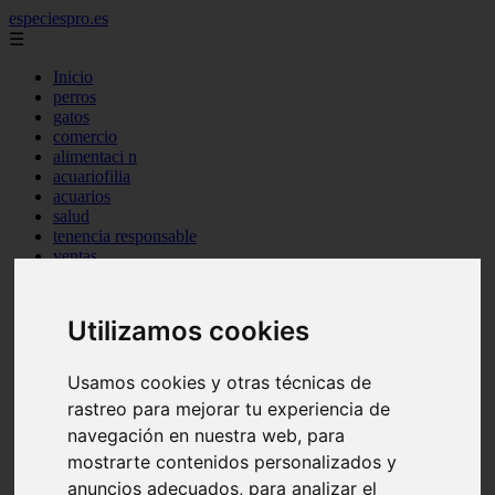
especiespro.es
☰
Inicio
perros
gatos
comercio
alimentaci n
acuariofilia
acuarios
salud
tenencia responsable
ventas
mantenimiento
aves
marketing
Utilizamos cookies
bienestar
peque os mam feros
verano
Usamos cookies y otras técnicas de
legislaci n
rastreo para mejorar tu experiencia de
peluquer a
navegación en nuestra web, para
accesorios
peluquer a canina
mostrarte contenidos personalizados y
complementos
anuncios adecuados, para analizar el
consejos