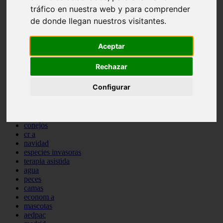
tráfico en nuestra web y para comprender
comportamiento
protagonistas
de donde llegan nuestros visitantes.
reptiles
abandono
adopci n
Aceptar
ferias
higiene
Rechazar
snacks
acuario
Configurar
iberzoo propet
comercios
estanques
viajar
conejos
cr a
navidad
especies invasoras
terapia asistida
agua
peces
camas
econom a
mascotas
aedpac