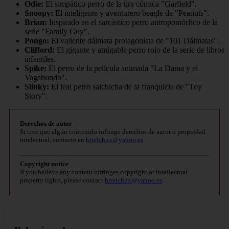
Odie:
El simpático perro de la tira cómica "Garfield".
Snoopy:
El inteligente y aventurero beagle de "Peanuts".
Brian:
Inspirado en el sarcástico perro antropomórfico de la
serie "Family Guy".
Pongo:
El valiente dálmata protagonista de "101 Dálmatas".
Clifford:
El gigante y amigable perro rojo de la serie de libros
infantiles.
Spike:
El perro de la película animada "La Dama y el
Vagabundo".
Slinky:
El leal perro salchicha de la franquicia de "Toy
Story".
Derechos de autor
Si cree que algún contenido infringe derechos de autor o propiedad
intelectual, contacte en
bitelchux@yahoo.es
.
Copyright notice
If you believe any content infringes copyright or intellectual
property rights, please contact
bitelchux@yahoo.es
.