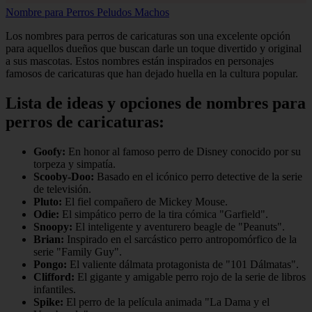
Nombre para Perros Peludos Machos
Los nombres para perros de caricaturas son una excelente opción
para aquellos dueños que buscan darle un toque divertido y original
a sus mascotas. Estos nombres están inspirados en personajes
famosos de caricaturas que han dejado huella en la cultura popular.
Lista de ideas y opciones de nombres para
perros de caricaturas:
Goofy:
En honor al famoso perro de Disney conocido por su
torpeza y simpatía.
Scooby-Doo:
Basado en el icónico perro detective de la serie
de televisión.
Pluto:
El fiel compañero de Mickey Mouse.
Odie:
El simpático perro de la tira cómica "Garfield".
Snoopy:
El inteligente y aventurero beagle de "Peanuts".
Brian:
Inspirado en el sarcástico perro antropomórfico de la
serie "Family Guy".
Pongo:
El valiente dálmata protagonista de "101 Dálmatas".
Clifford:
El gigante y amigable perro rojo de la serie de libros
infantiles.
Spike:
El perro de la película animada "La Dama y el