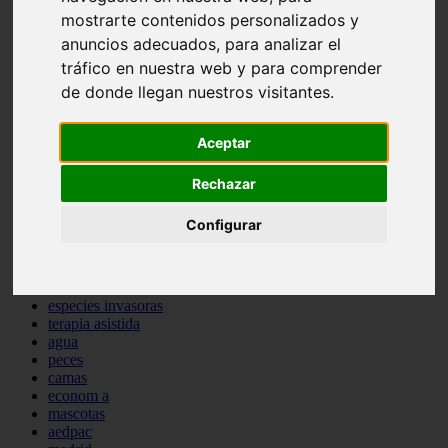
comportamiento
mostrarte contenidos personalizados y
protagonistas
anuncios adecuados, para analizar el
reptiles
tráfico en nuestra web y para comprender
abandono
adopci n
de donde llegan nuestros visitantes.
ferias
higiene
Aceptar
snacks
acuario
iberzoo propet
Rechazar
comercios
estanques
Configurar
viajar
conejos
cr a
navidad
especies invasoras
terapia asistida
agua
peces
camas
econom a
mascotas
aedpac