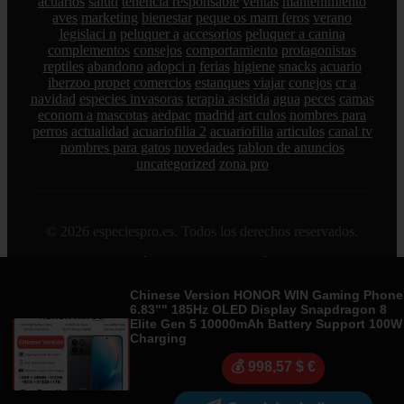
acuarios
salud
tenencia responsable
ventas
mantenimiento
aves
marketing
bienestar
peque os mam feros
verano
legislaci n
peluquer a
accesorios
peluquer a canina
complementos
consejos
comportamiento
protagonistas
reptiles
abandono
adopci n
ferias
higiene
snacks
acuario
iberzoo propet
comercios
estanques
viajar
conejos
cr a
navidad
especies invasoras
terapia asistida
agua
peces
camas
econom a
mascotas
aedpac
madrid
art culos
nombres para
perros
actualidad
acuariofilia 2
acuariofilia
articulos
canal tv
nombres para gatos
novedades
tablon de anuncios
uncategorized
zona pro
© 2026 especiespro.es. Todos los derechos reservados.
Sitemap
|
RSS
|
Política de Cookies
|
Política de Privacidad
|
Aviso legal
|
Contacto
|
Creado por 0lemiswebs SEO y
Diseño web
|
Libro sobre Cabañuelas
Chinese Version HONOR WIN Gaming Phone
6.83"" 185Hz OLED Display Snapdragon 8
Elite Gen 5 10000mAh Battery Support 100W
Charging
💰 998,57 $ €