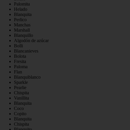
Palomita
Helado
Blanquita
Perlico
Manchas
Marshall
Blanquillo
Algodón de azúcar
Bolli
Blancanieves
Bolota
Fresita
Paloma
Flan
Blanquiblanco
Sparkle
Pearlie
Chispita
Vanillita
Blanquita
Coco
Copito
Blanquita
Chispita
Blanquito