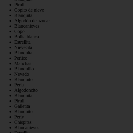
Piruli
Copito de nieve
Blanquita
Algodón de azúcar
Blancanieves
Copo
Bolita blanca
Estrellita
Nievecita
Blanquita
Perlico
Manchas
Blanquillo
Nevado
Blanquito
Perla
Algodoncito
Blanquita
Piruli
Galletita
Blanquito
Perly
Chispitas
Blancanieves
Estrellita