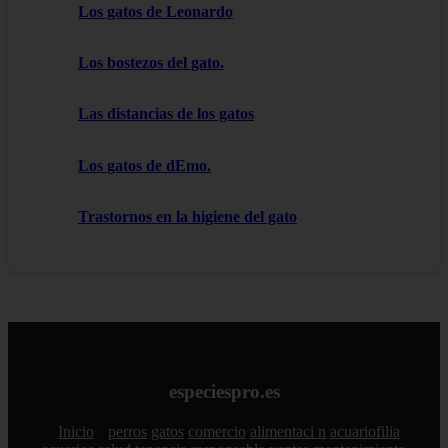
Los gatos de Leonardo
Los bostezos del gato.
Las distancias de los gatos
Los gatos de dEmo.
Trastornos en la higiene del gato
especiespro.es
Inicio
perros
gatos
comercio
alimentaci n
acuariofilia