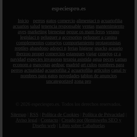
especiespro.es
Inicio
perros
gatos
comercio
alimentaci n
acuariofilia
acuarios
salud
tenencia responsable
ventas
mantenimiento
aves
marketing
bienestar
peque os mam feros
verano
legislaci n
peluquer a
accesorios
peluquer a canina
complementos
consejos
comportamiento
protagonistas
reptiles
abandono
adopci n
ferias
higiene
snacks
acuario
iberzoo propet
comercios
estanques
viajar
conejos
cr a
navidad
especies invasoras
terapia asistida
agua
peces
camas
econom a
mascotas
aedpac
madrid
art culos
nombres para
perros
actualidad
acuariofilia 2
acuariofilia
articulos
canal tv
nombres para gatos
novedades
tablon de anuncios
uncategorized
zona pro
© 2026 especiespro.es. Todos los derechos reservados.
Sitemap
|
RSS
|
Política de Cookies
|
Política de Privacidad
|
Aviso legal
|
Contacto
|
Creado por 0lemiswebs SEO y
Diseño web
|
Libro sobre Cabañuelas