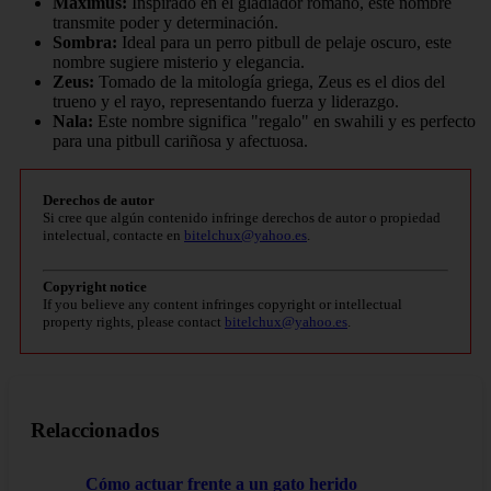
Maximus:
Inspirado en el gladiador romano, este nombre
transmite poder y determinación.
Sombra:
Ideal para un perro pitbull de pelaje oscuro, este
nombre sugiere misterio y elegancia.
Zeus:
Tomado de la mitología griega, Zeus es el dios del
trueno y el rayo, representando fuerza y liderazgo.
Nala:
Este nombre significa "regalo" en swahili y es perfecto
para una pitbull cariñosa y afectuosa.
Derechos de autor
Si cree que algún contenido infringe derechos de autor o propiedad
intelectual, contacte en
bitelchux@yahoo.es
.
Copyright notice
If you believe any content infringes copyright or intellectual
property rights, please contact
bitelchux@yahoo.es
.
Relaccionados
Cómo actuar frente a un gato herido