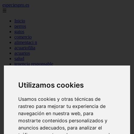
especiespro.es
☰
Inicio
perros
gatos
comercio
alimentaci n
acuariofilia
acuarios
salud
tenencia responsable
ventas
mantenimiento
aves
Utilizamos cookies
marketing
bienestar
peque os mam feros
Usamos cookies y otras técnicas de
verano
rastreo para mejorar tu experiencia de
legislaci n
peluquer a
navegación en nuestra web, para
accesorios
mostrarte contenidos personalizados y
peluquer a canina
anuncios adecuados, para analizar el
complementos
consejos