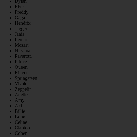
Dylan
Elvis
Freddy
Gaga
Hendrix
Jagger
Janis
Lennon
Mozart
Nirvana
Pavarotti
Prince
Queen
Ringo
Springsteen
Vivaldi
Zeppelin
Adelle
Amy
Axl
Billie
Bono
Celine
Clapton
Cohen