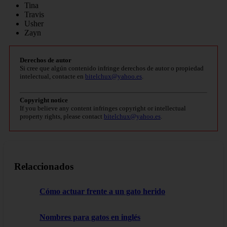
Tina
Travis
Usher
Zayn
Derechos de autor
Si cree que algún contenido infringe derechos de autor o propiedad
intelectual, contacte en
bitelchux@yahoo.es
.
Copyright notice
If you believe any content infringes copyright or intellectual
property rights, please contact
bitelchux@yahoo.es
.
Relaccionados
Cómo actuar frente a un gato herido
Nombres para gatos en inglés