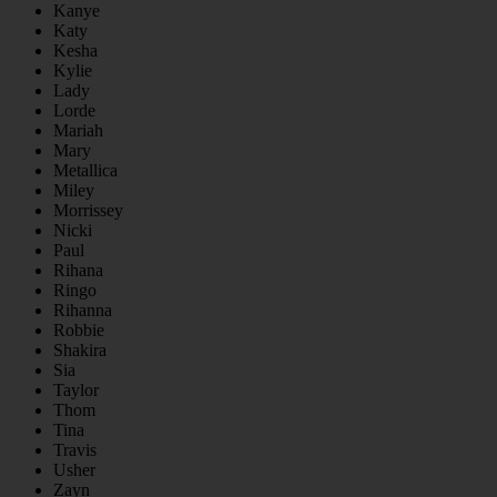
Kanye
Katy
Kesha
Kylie
Lady
Lorde
Mariah
Mary
Metallica
Miley
Morrissey
Nicki
Paul
Rihana
Ringo
Rihanna
Robbie
Shakira
Sia
Taylor
Thom
Tina
Travis
Usher
Zayn