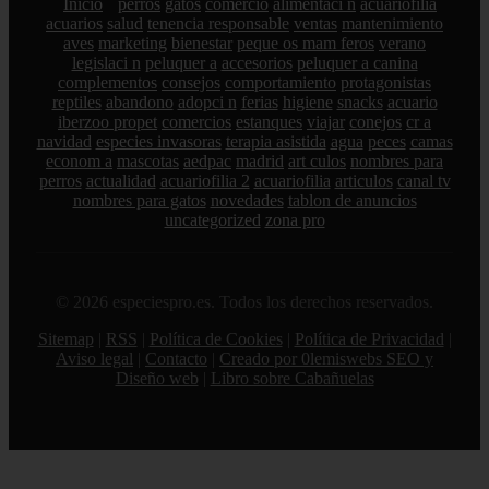
Inicio
perros
gatos
comercio
alimentaci n
acuariofilia
acuarios
salud
tenencia responsable
ventas
mantenimiento
aves
marketing
bienestar
peque os mam feros
verano
legislaci n
peluquer a
accesorios
peluquer a canina
complementos
consejos
comportamiento
protagonistas
reptiles
abandono
adopci n
ferias
higiene
snacks
acuario
iberzoo propet
comercios
estanques
viajar
conejos
cr a
navidad
especies invasoras
terapia asistida
agua
peces
camas
econom a
mascotas
aedpac
madrid
art culos
nombres para
perros
actualidad
acuariofilia 2
acuariofilia
articulos
canal tv
nombres para gatos
novedades
tablon de anuncios
uncategorized
zona pro
© 2026 especiespro.es. Todos los derechos reservados.
Sitemap
|
RSS
|
Política de Cookies
|
Política de Privacidad
|
Aviso legal
|
Contacto
|
Creado por 0lemiswebs SEO y
Diseño web
|
Libro sobre Cabañuelas