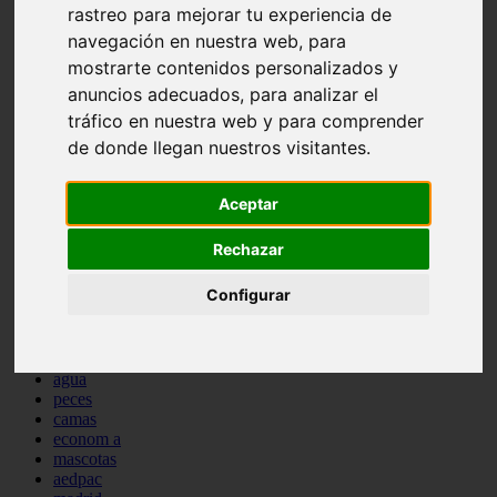
rastreo para mejorar tu experiencia de
comportamiento
navegación en nuestra web, para
protagonistas
reptiles
mostrarte contenidos personalizados y
abandono
anuncios adecuados, para analizar el
adopci n
tráfico en nuestra web y para comprender
ferias
higiene
de donde llegan nuestros visitantes.
snacks
acuario
iberzoo propet
Aceptar
comercios
estanques
Rechazar
viajar
conejos
Configurar
cr a
navidad
especies invasoras
terapia asistida
agua
peces
camas
econom a
mascotas
aedpac