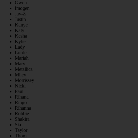
Gwen
Imogen
Jay-Z
Justin
Kanye
Katy
Kesha
Kylie
Lady
Lorde
Mariah
Mary
Metallica
Miley
Morrissey
Nicki
Paul
Rihana
Ringo
Rihanna
Robbie
Shakira
Sia
Taylor
Thom