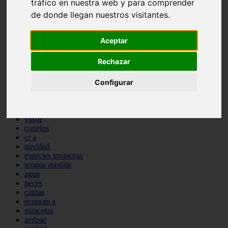
tráfico en nuestra web y para comprender
comportamiento
de donde llegan nuestros visitantes.
protagonistas
reptiles
abandono
Aceptar
adopci n
ferias
Rechazar
higiene
snacks
Configurar
acuario
iberzoo propet
comercios
estanques
viajar
conejos
cr a
navidad
especies invasoras
terapia asistida
agua
peces
camas
econom a
mascotas
aedpac