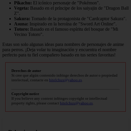
Pikachu:
El icónico personaje de "Pokémon".
Vegeta:
Basado en el príncipe de los saiyajin de "Dragon Ball
Z".
Sakura:
Tomado de la protagonista de "Cardcaptor Sakura".
Asuna:
Inspirado en la heroína de "Sword Art Online".
Totoro:
Basado en el famoso espíritu del bosque de "Mi
Vecino Totoro".
Estas son solo algunas ideas para nombres de personajes de anime
para perros. ¡Deja volar tu imaginación y encuentra el nombre
perfecto para tu fiel compañero basado en tus series favoritas!
Derechos de autor
Si cree que algún contenido infringe derechos de autor o propiedad
intelectual, contacte en
bitelchux@yahoo.es
.
Copyright notice
If you believe any content infringes copyright or intellectual
property rights, please contact
bitelchux@yahoo.es
.