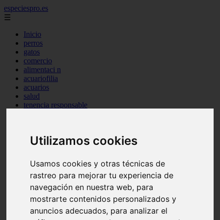
especiespro.es
☰
Inicio
perros
gatos
comercio
alimentaci n
acuariofilia
acuarios
salud
tenencia responsable
ventas
mantenimiento
aves
Utilizamos cookies
marketing
bienestar
peque os mam feros
Usamos cookies y otras técnicas de
verano
rastreo para mejorar tu experiencia de
legislaci n
peluquer a
navegación en nuestra web, para
accesorios
mostrarte contenidos personalizados y
peluquer a canina
anuncios adecuados, para analizar el
complementos
consejos