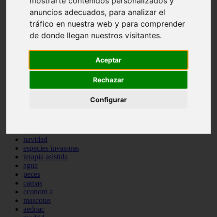
mostrarte contenidos personalizados y
comportamiento
anuncios adecuados, para analizar el
protagonistas
tráfico en nuestra web y para comprender
reptiles
de donde llegan nuestros visitantes.
abandono
adopci n
ferias
Aceptar
higiene
snacks
acuario
Rechazar
iberzoo propet
comercios
Configurar
estanques
viajar
conejos
cr a
navidad
especies invasoras
terapia asistida
agua
peces
camas
econom a
mascotas
aedpac