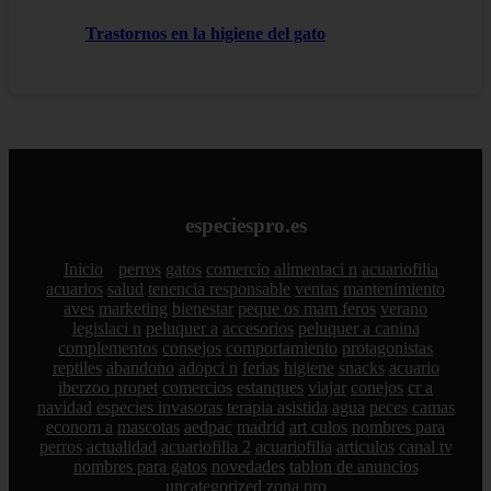
Trastornos en la higiene del gato
especiespro.es
Inicio
perros
gatos
comercio
alimentaci n
acuariofilia
acuarios
salud
tenencia responsable
ventas
mantenimiento
aves
marketing
bienestar
peque os mam feros
verano
legislaci n
peluquer a
accesorios
peluquer a canina
complementos
consejos
comportamiento
protagonistas
reptiles
abandono
adopci n
ferias
higiene
snacks
acuario
iberzoo propet
comercios
estanques
viajar
conejos
cr a
navidad
especies invasoras
terapia asistida
agua
peces
camas
econom a
mascotas
aedpac
madrid
art culos
nombres para
perros
actualidad
acuariofilia 2
acuariofilia
articulos
canal tv
nombres para gatos
novedades
tablon de anuncios
uncategorized
zona pro