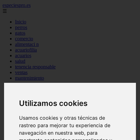
especiespro.es
☰
Inicio
perros
gatos
comercio
alimentaci n
acuariofilia
acuarios
salud
tenencia responsable
ventas
mantenimiento
aves
marketing
bienestar
peque os mam feros
Utilizamos cookies
verano
legislaci n
Usamos cookies y otras técnicas de
peluquer a
accesorios
rastreo para mejorar tu experiencia de
peluquer a canina
navegación en nuestra web, para
complementos
consejos