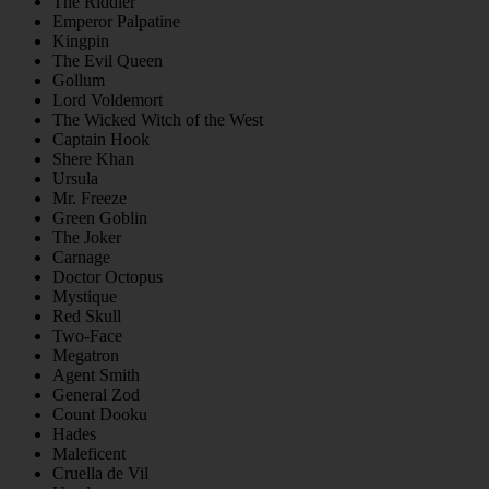
The Riddler
Emperor Palpatine
Kingpin
The Evil Queen
Gollum
Lord Voldemort
The Wicked Witch of the West
Captain Hook
Shere Khan
Ursula
Mr. Freeze
Green Goblin
The Joker
Carnage
Doctor Octopus
Mystique
Red Skull
Two-Face
Megatron
Agent Smith
General Zod
Count Dooku
Hades
Maleficent
Cruella de Vil