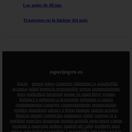
Los gatos de dEmo.
Trastornos en la higiene del gato
especiespro.es
Inicio
perros
gatos
comercio
alimentaci n
acuariofilia
acuarios
salud
tenencia responsable
ventas
mantenimiento
aves
marketing
bienestar
peque os mam feros
verano
legislaci n
peluquer a
accesorios
peluquer a canina
complementos
consejos
comportamiento
protagonistas
reptiles
abandono
adopci n
ferias
higiene
snacks
acuario
iberzoo propet
comercios
estanques
viajar
conejos
cr a
navidad
especies invasoras
terapia asistida
agua
peces
camas
econom a
mascotas
aedpac
madrid
art culos
nombres para
perros
actualidad
acuariofilia 2
acuariofilia
articulos
canal tv