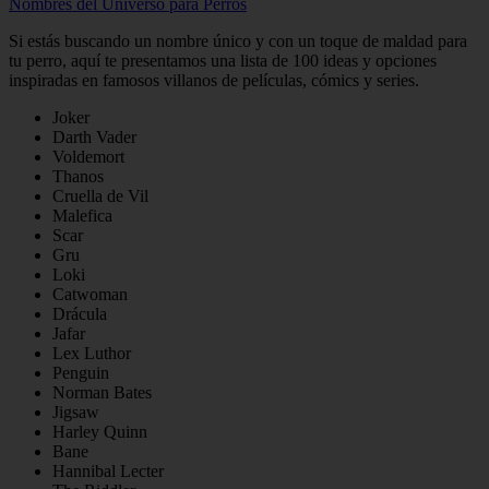
Nombres del Universo para Perros
Si estás buscando un nombre único y con un toque de maldad para
tu perro, aquí te presentamos una lista de 100 ideas y opciones
inspiradas en famosos villanos de películas, cómics y series.
Joker
Darth Vader
Voldemort
Thanos
Cruella de Vil
Malefica
Scar
Gru
Loki
Catwoman
Drácula
Jafar
Lex Luthor
Penguin
Norman Bates
Jigsaw
Harley Quinn
Bane
Hannibal Lecter