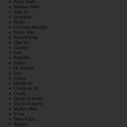
Amos Slade
Madame Mim
Shan Yu
Stromboli
Frollo
Governor Ratcliffe
Prince John
Horned King
Shan Yu
Clayton
Scar
Radcliffe
Hades
Dr. Facilier
Jafar
Gaston
Maleficent
Cruella de Vil
Ursula
Queen of Hearts
The Evil Queen
Madam Mim
Yzma
Shere Khan
Ratigan