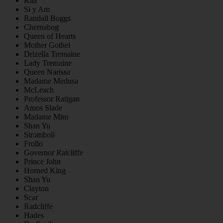
Kaa
Si y Am
Randall Boggs
Chernabog
Queen of Hearts
Mother Gothel
Drizella Tremaine
Lady Tremaine
Queen Narissa
Madame Medusa
McLeach
Professor Ratigan
Amos Slade
Madame Mim
Shan Yu
Stromboli
Frollo
Governor Ratcliffe
Prince John
Horned King
Shan Yu
Clayton
Scar
Radcliffe
Hades