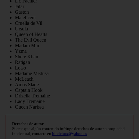
Dr. Facilier
Jafar
Gaston
Maleficent
Cruella de Vil
Ursula
Queen of Hearts
The Evil Queen
Madam Mim
Yzma
Shere Khan
Ratigan
Lotso
Madame Medusa
McLeach
Amos Slade
Captain Hook
Drizella Tremaine
Lady Tremaine
Queen Narissa
Derechos de autor
Si cree que algún contenido infringe derechos de autor o propiedad
intelectual, contacte en
bitelchux@yahoo.es
.