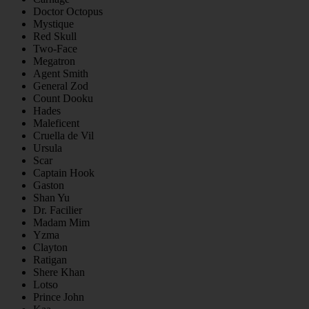
Doctor Octopus
Mystique
Red Skull
Two-Face
Megatron
Agent Smith
General Zod
Count Dooku
Hades
Maleficent
Cruella de Vil
Ursula
Scar
Captain Hook
Gaston
Shan Yu
Dr. Facilier
Madam Mim
Yzma
Clayton
Ratigan
Shere Khan
Lotso
Prince John