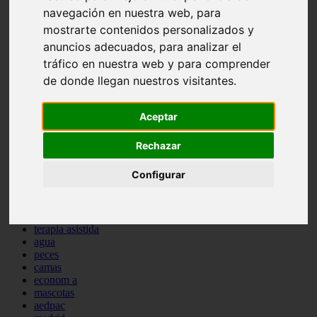
navegación en nuestra web, para
comportamiento
protagonistas
mostrarte contenidos personalizados y
reptiles
anuncios adecuados, para analizar el
abandono
tráfico en nuestra web y para comprender
adopci n
ferias
de donde llegan nuestros visitantes.
higiene
snacks
acuario
Aceptar
iberzoo propet
comercios
Rechazar
estanques
viajar
Configurar
conejos
cr a
navidad
especies invasoras
terapia asistida
agua
peces
camas
econom a
mascotas
aedpac