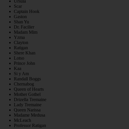
Ursula
Scar
Captain Hook
Gaston
Shan Yu
Dr. Facilier
Madam Mim
Yzma
Clayton
Ratigan
Shere Khan
Lotso
Prince John
Kaa
Si y Am
Randall Boggs
Chernabog
Queen of Hearts
Mother Gothel
Drizella Tremaine
Lady Tremaine
Queen Narissa
Madame Medusa
McLeach
Professor Ratigan