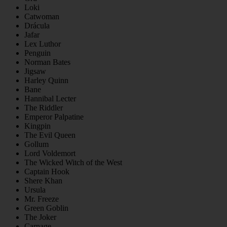
Loki
Catwoman
Drácula
Jafar
Lex Luthor
Penguin
Norman Bates
Jigsaw
Harley Quinn
Bane
Hannibal Lecter
The Riddler
Emperor Palpatine
Kingpin
The Evil Queen
Gollum
Lord Voldemort
The Wicked Witch of the West
Captain Hook
Shere Khan
Ursula
Mr. Freeze
Green Goblin
The Joker
Carnage