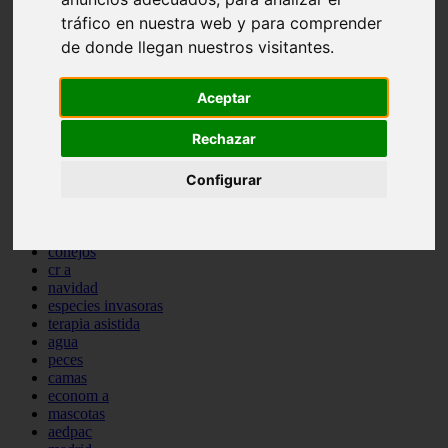
comportamiento
tráfico en nuestra web y para comprender
protagonistas
de donde llegan nuestros visitantes.
reptiles
abandono
adopci n
Aceptar
ferias
higiene
Rechazar
snacks
acuario
Configurar
iberzoo propet
comercios
estanques
viajar
conejos
cr a
navidad
especies invasoras
terapia asistida
agua
peces
camas
econom a
mascotas
aedpac