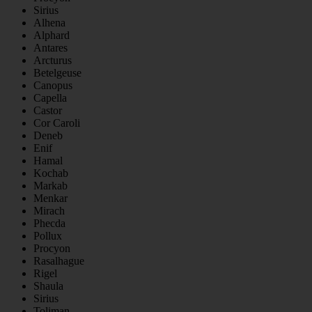
Sirius
Alhena
Alphard
Antares
Arcturus
Betelgeuse
Canopus
Capella
Castor
Cor Caroli
Deneb
Enif
Hamal
Kochab
Markab
Menkar
Mirach
Phecda
Pollux
Procyon
Rasalhague
Rigel
Shaula
Sirius
Toliman