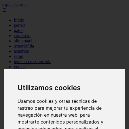
especiespro.es
☰
Inicio
perros
gatos
comercio
alimentaci n
acuariofilia
acuarios
salud
tenencia responsable
ventas
mantenimiento
aves
marketing
Utilizamos cookies
bienestar
peque os mam feros
verano
Usamos cookies y otras técnicas de
legislaci n
rastreo para mejorar tu experiencia de
peluquer a
accesorios
navegación en nuestra web, para
peluquer a canina
mostrarte contenidos personalizados y
complementos
anuncios adecuados, para analizar el
consejos