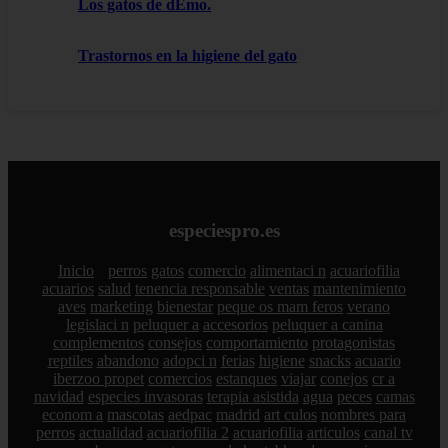
Los gatos de dEmo.
Trastornos en la higiene del gato
especiespro.es
Inicio
perros
gatos
comercio
alimentaci n
acuariofilia
acuarios
salud
tenencia responsable
ventas
mantenimiento
aves
marketing
bienestar
peque os mam feros
verano
legislaci n
peluquer a
accesorios
peluquer a canina
complementos
consejos
comportamiento
protagonistas
reptiles
abandono
adopci n
ferias
higiene
snacks
acuario
iberzoo propet
comercios
estanques
viajar
conejos
cr a
navidad
especies invasoras
terapia asistida
agua
peces
camas
econom a
mascotas
aedpac
madrid
art culos
nombres para
perros
actualidad
acuariofilia 2
acuariofilia
articulos
canal tv