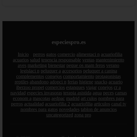
especiespro.es
Inicio
perros
gatos
comercio
alimentaci n
acuariofilia
acuarios
salud
tenencia responsable
ventas
mantenimiento
aves
marketing
bienestar
peque os mam feros
verano
legislaci n
peluquer a
accesorios
peluquer a canina
complementos
consejos
comportamiento
protagonistas
reptiles
abandono
adopci n
ferias
higiene
snacks
acuario
iberzoo propet
comercios
estanques
viajar
conejos
cr a
navidad
especies invasoras
terapia asistida
agua
peces
camas
econom a
mascotas
aedpac
madrid
art culos
nombres para
perros
actualidad
acuariofilia 2
acuariofilia
articulos
canal tv
nombres para gatos
novedades
tablon de anuncios
uncategorized
zona pro