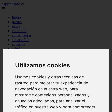
especiespro.es
☰
Inicio
perros
gatos
comercio
alimentaci n
acuariofilia
acuarios
salud
tenencia responsable
ventas
mantenimiento
Utilizamos cookies
aves
marketing
bienestar
Usamos cookies y otras técnicas de
peque os mam feros
rastreo para mejorar tu experiencia de
verano
navegación en nuestra web, para
legislaci n
peluquer a
mostrarte contenidos personalizados y
accesorios
anuncios adecuados, para analizar el
peluquer a canina
tráfico en nuestra web y para comprender
complementos
consejos