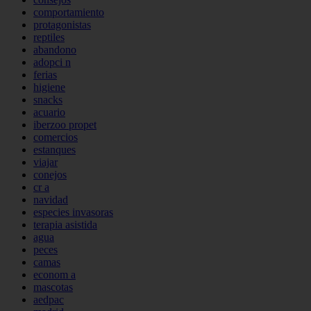
comportamiento
protagonistas
reptiles
abandono
adopci n
ferias
higiene
snacks
acuario
iberzoo propet
comercios
estanques
viajar
conejos
cr a
navidad
especies invasoras
terapia asistida
agua
peces
camas
econom a
mascotas
aedpac