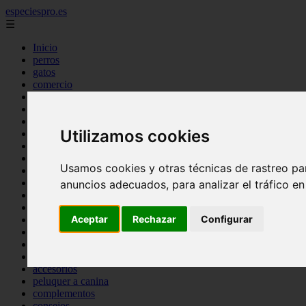
especiespro.es
☰
Inicio
perros
gatos
comercio
alimentaci n
acuariofilia
acuarios
Utilizamos cookies
salud
tenencia responsable
ventas
Usamos cookies y otras técnicas de rastreo pa
mantenimiento
aves
anuncios adecuados, para analizar el tráfico e
marketing
bienestar
Aceptar
Rechazar
Configurar
peque os mam feros
verano
legislaci n
peluquer a
accesorios
peluquer a canina
complementos
consejos