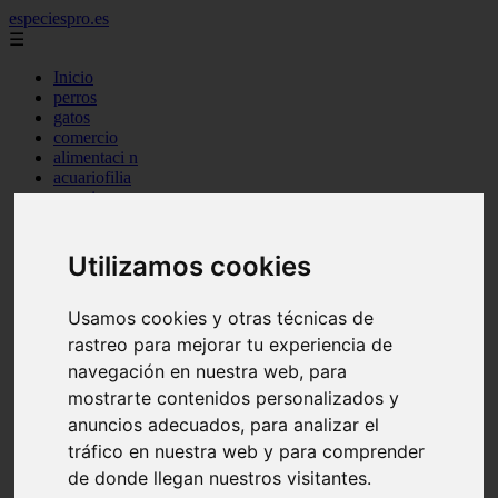
especiespro.es
☰
Inicio
perros
gatos
comercio
alimentaci n
acuariofilia
acuarios
salud
tenencia responsable
ventas
Utilizamos cookies
mantenimiento
aves
Usamos cookies y otras técnicas de
marketing
bienestar
rastreo para mejorar tu experiencia de
peque os mam feros
navegación en nuestra web, para
verano
mostrarte contenidos personalizados y
legislaci n
peluquer a
anuncios adecuados, para analizar el
accesorios
tráfico en nuestra web y para comprender
peluquer a canina
de donde llegan nuestros visitantes.
complementos
consejos