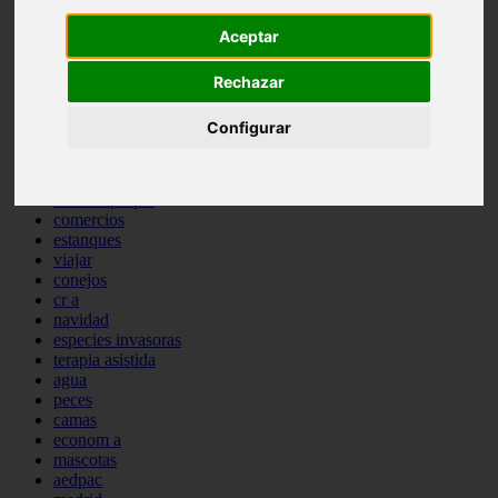
comportamiento
Aceptar
protagonistas
reptiles
abandono
Rechazar
adopci n
ferias
Configurar
higiene
snacks
acuario
iberzoo propet
comercios
estanques
viajar
conejos
cr a
navidad
especies invasoras
terapia asistida
agua
peces
camas
econom a
mascotas
aedpac