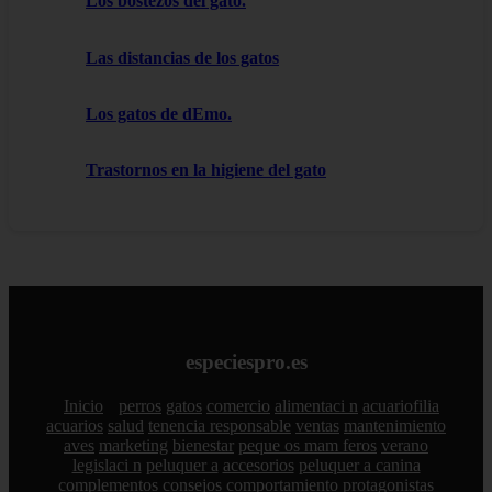
Los bostezos del gato.
Las distancias de los gatos
Los gatos de dEmo.
Trastornos en la higiene del gato
especiespro.es
Inicio
perros
gatos
comercio
alimentaci n
acuariofilia
acuarios
salud
tenencia responsable
ventas
mantenimiento
aves
marketing
bienestar
peque os mam feros
verano
legislaci n
peluquer a
accesorios
peluquer a canina
complementos
consejos
comportamiento
protagonistas