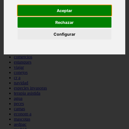
comportamiento
protagonistas
Aceptar
reptiles
abandono
Rechazar
adopci n
ferias
Configurar
higiene
snacks
acuario
iberzoo propet
comercios
estanques
viajar
conejos
cr a
navidad
especies invasoras
terapia asistida
agua
peces
camas
econom a
mascotas
aedpac