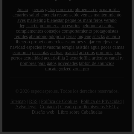
Inicio
perros
gatos
comercio
alimentaci n
acuariofilia
acuarios
salud
tenencia responsable
ventas
mantenimiento
aves
marketing
bienestar
peque os mam feros
verano
legislaci n
peluquer a
accesorios
peluquer a canina
complementos
consejos
comportamiento
protagonistas
reptiles
abandono
adopci n
ferias
higiene
snacks
acuario
iberzoo propet
comercios
estanques
viajar
conejos
cr a
navidad
especies invasoras
terapia asistida
agua
peces
camas
econom a
mascotas
aedpac
madrid
art culos
nombres para
perros
actualidad
acuariofilia 2
acuariofilia
articulos
canal tv
nombres para gatos
novedades
tablon de anuncios
uncategorized
zona pro
© 2026 especiespro.es. Todos los derechos reservados.
Sitemap
|
RSS
|
Política de Cookies
|
Política de Privacidad
|
Aviso legal
|
Contacto
|
Creado por 0lemiswebs SEO y
Diseño web
|
Libro sobre Cabañuelas