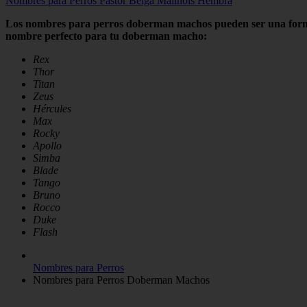
Nombres para Perros Pastor Belga Malinois Hembra
Los nombres para perros doberman machos pueden ser una forma di
nombre perfecto para tu doberman macho:
Rex
Thor
Titan
Zeus
Hércules
Max
Rocky
Apollo
Simba
Blade
Tango
Bruno
Rocco
Duke
Flash
Nombres para Perros
Nombres para Perros Doberman Machos