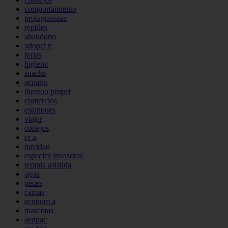
comportamiento
protagonistas
reptiles
abandono
adopci n
ferias
higiene
snacks
acuario
iberzoo propet
comercios
estanques
viajar
conejos
cr a
navidad
especies invasoras
terapia asistida
agua
peces
camas
econom a
mascotas
aedpac