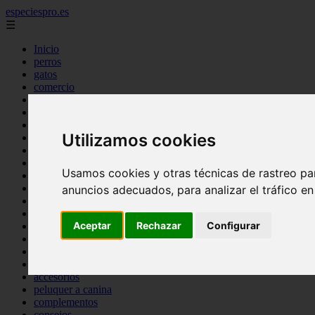
especiespro.es
☰
Inicio
perros
gatos
comercio
alimentaci n
acuariofilia
acuarios
Utilizamos cookies
salud
tenencia responsable
ventas
Usamos cookies y otras técnicas de rastreo pa
mantenimiento
aves
anuncios adecuados, para analizar el tráfico e
marketing
bienestar
Aceptar
Rechazar
Configurar
peque os mam feros
verano
legislaci n
peluquer a
accesorios
peluquer a canina
complementos
consejos